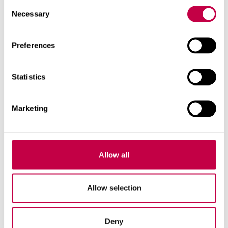
Consent
Necessary
Selection
Preferences
EKOLOGISKT BOENDE
Statistics
Marketing
Allow all
Allow selection
ER
Deny