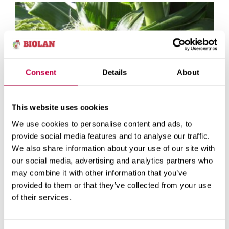
ER
Consent
Details
About
This website uses cookies
We use cookies to personalise content and ads, to
provide social media features and to analyse our traffic.
MAJS
We also share information about your use of our site with
our social media, advertising and analytics partners who
Majs krä­ver myc­ket vär­me för att växa
U
may combine it with other information that you’ve
bra.
s
provided to them or that they’ve collected from your use
b
05.06.2026
SE MER
of their services.
0