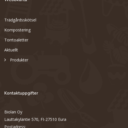
Trädgårdsskötsel
Kompostering
Torrtoaletter
Aktuellt
Produkter
Kontaktuppgifter
Biolan Oy
Support
S
Lauttakyläntie 570, FI-27510 Eura
Hi there! How can we help you
today?
Postadress: