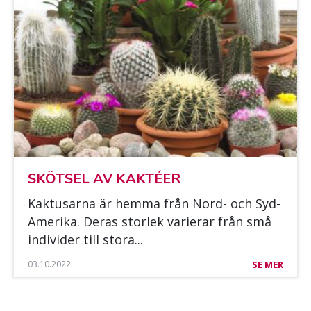
SKÖT­SEL AV KAKTÉER
Kak­tusar­na är hem­ma från Nord- och Syd-
Ame­ri­ka. De­ras stor­lek va­rie­rar från små
in­di­vi­der till sto­ra...
03.10.2022
SE MER