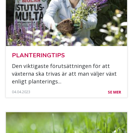
PLAN­TE­RING­TIPS
Den vik­ti­gas­te fö­rut­sätt­nin­gen för att
väx­ter­na ska tri­vas är att man väl­jer växt
en­ligt plan­te­rings...
04.04.2023
SE MER