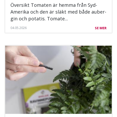
Över­sikt To­ma­ten är hem­ma från Syd-
Ame­ri­ka och den är släkt med både au­ber­
gin och po­ta­tis. To­ma­te...
04.05.2026
SE MER