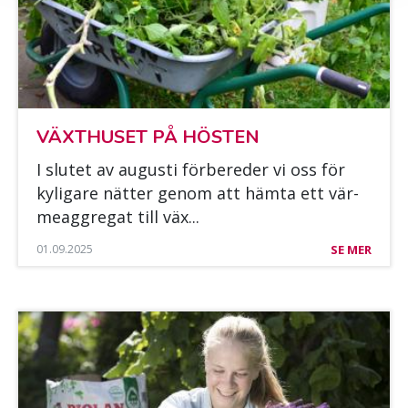
VÄXT­HUSET PÅ HÖS­TEN
I slu­tet av au­gus­ti för­be­re­der vi oss för
ky­li­ga­re nät­ter ge­nom att häm­ta ett vär­
meaggre­gat till väx...
01.09.2025
SE MER