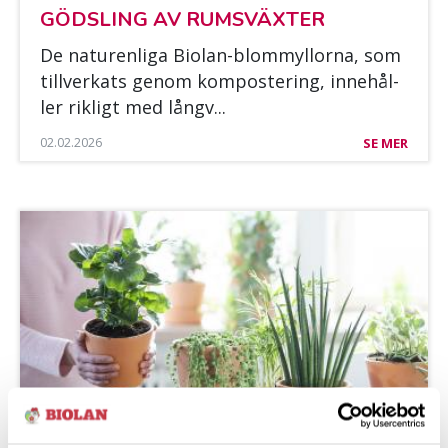
GÖDS­LING AV RUMS­VÄX­TER
De na­tu­ren­li­ga Bio­lan-blom­myl­lor­na, som
till­ver­kats ge­nom kom­pos­te­ring, in­nehål­
ler rikligt med långv...
02.02.2026
SE MER