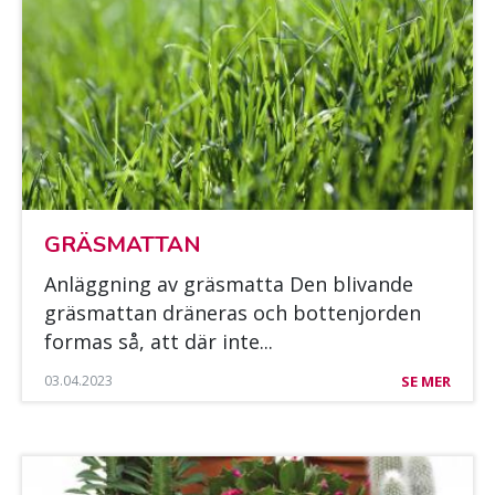
GRÄS­MAT­TAN
An­lägg­ning av gräs­mat­ta Den bli­van­de
gräs­mat­tan drä­ne­ras och bot­ten­jor­den
for­mas så, att där inte...
03.04.2023
SE MER