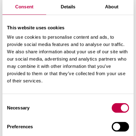
Consent
Details
About
MULL­BY­TE
Rums­väx­ter­na be­hö­ver ny myl­la, då den
This website uses cookies
gam­la kru­kan bli­vit för li­ten el­ler det har
We use cookies to personalise content and ads, to
sam­lats kalk och n...
provide social media features and to analyse our traffic.
We also share information about your use of our site with
01.02.2026
SE MER
our social media, advertising and analytics partners who
may combine it with other information that you’ve
provided to them or that they’ve collected from your use
of their services.
Consent
Necessary
Selection
Preferences