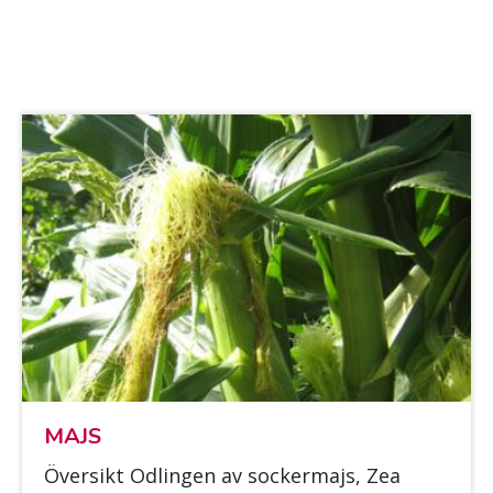
MAJS
Över­sikt Od­lin­gen av soc­ker­majs, Zea