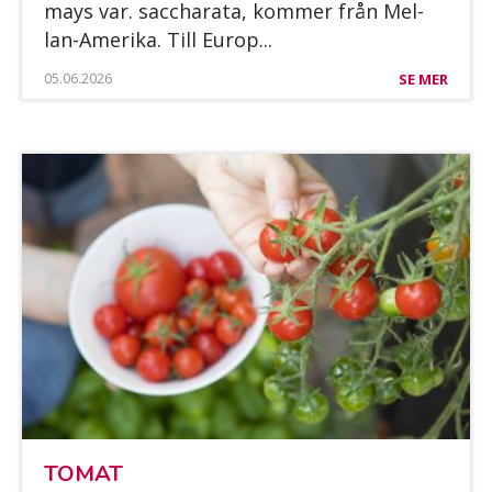
mays var. sacc­ha­ra­ta, kom­mer från Mel­
lan-Ame­ri­ka. Till Eu­rop...
05.06.2026
SE MER
TO­MAT