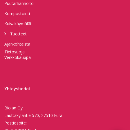
Puutarhanhoito
Kompostointi
Kuivakäymälät
Tuotteet
Ajankohtaista
Tietosuoja
Verkkokauppa
Yhteystiedot
Biolan Oy
Support
S
Lauttakyläntie 570, 27510 Eura
Hi there! How can we help you
today?
Postiosoite: