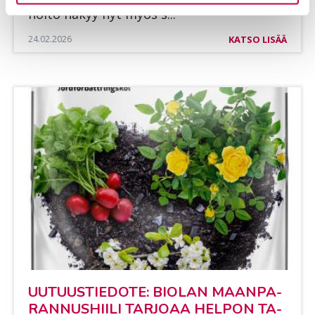
hoi­to nä­kyy nyt myös s...
24.02.2026
KATSO LISÄÄ
UU­TUUS­TIE­DO­TE: BIO­LAN MAAN­PA­
RAN­NUS­HII­LI TAR­JO­AA HEL­PON TA­