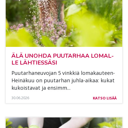
ÄLÄ UNOH­DA PUU­TAR­HAA LO­MAL­
LE LÄH­TIES­SÄ­SI
Puu­tar­ha­neu­vo­jan 5 vink­kiä lo­ma­kau­teen­
Hei­nä­kuu on puu­tar­han juh­la-ai­kaa: ku­kat
ku­kois­ta­vat ja en­simm...
30.06.2026
KATSO LISÄÄ