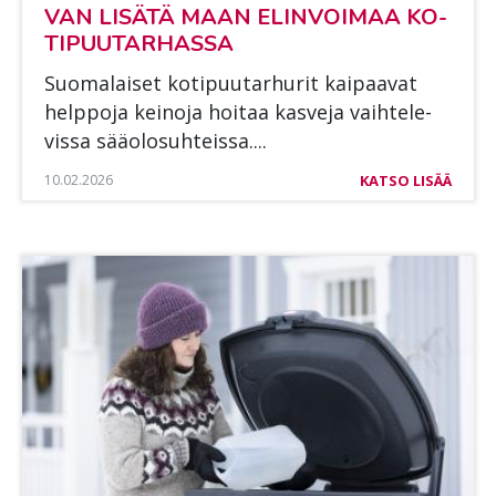
VAN LI­SÄ­TÄ MAAN ELIN­VOI­MAA KO­
TI­PUU­TAR­HAS­SA
Suo­ma­lai­set ko­ti­puu­tar­hu­rit kai­paa­vat
help­po­ja kei­no­ja hoi­taa kas­ve­ja vaih­te­le­
vis­sa sää­olo­suh­teis­sa....
10.02.2026
KATSO LISÄÄ