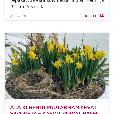
Bio­lan Rus­ko. K...
21.04.2026
KATSO LISÄÄ
ÄLÄ KII­REH­DI PUU­TAR­HAN KE­VÄT­
SII­VOUS­TA – KAS­VIT VOI­VAT PA­LEL­