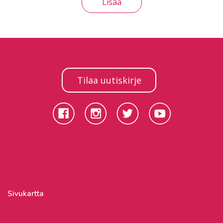
Lisää
Tilaa uutiskirje
Sivukartta