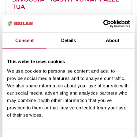
TUA
Mar­ja­pen­sai­den leik­kausai­ka al­kaa tänä
vuon­na nor­maa­lia ai­em­min­Ke­vät on al­ka­
nut tänä vuon­na poik­keuk...
Consent
Details
About
18.03.2026
KATSO LISÄÄ
This website uses cookies
We use cookies to personalise content and ads, to
provide social media features and to analyse our traffic.
We also share information about your use of our site with
our social media, advertising and analytics partners who
may combine it with other information that you’ve
provided to them or that they’ve collected from your use
of their services.
Consent