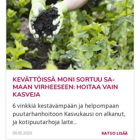
KE­VÄT­TÖIS­SÄ MONI SOR­TUU SA­
MAAN VIR­HEE­SEEN: HOI­TAA VAIN
KAS­VE­JA
6 vink­kiä kes­tä­väm­pään ja hel­pom­paan
puu­tar­han­hoi­toon Kas­vu­kausi on al­ka­nut,
ja ko­ti­puu­tar­ho­ja lai­te...
06.05.2026
KATSO LISÄÄ