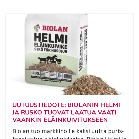
UU­TUUS­TIE­DO­TE: BIO­LA­NIN HEL­MI
JA RUS­KO TUO­VAT LAA­TUA VAA­TI­
VAAN­KIN ELÄIN­KUI­VI­TUK­SEEN
Bio­lan tuo mark­ki­noil­le kak­si uut­ta pu­ris­
te­pa­kat­tua eläin­kui­vi­ket­ta, Bio­lan Hel­mi ja