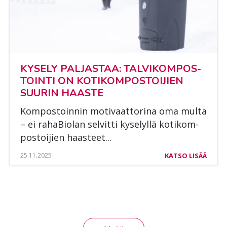
KY­SE­LY PAL­JAS­TAA: TAL­VI­KOM­POS­
TOIN­TI ON KO­TI­KOM­POS­TOI­JIEN
SUU­RIN HAAS­TE
Kom­pos­toin­nin mo­ti­vaat­to­ri­na oma mul­ta
– ei ra­ha­Bio­lan sel­vit­ti ky­se­lyl­lä ko­ti­kom­
pos­toi­jien haas­teet...
25.11.2025
KATSO LISÄÄ