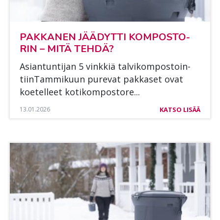
PAK­KA­NEN JÄÄ­DYT­TI KOM­POS­TO­
RIN – MITÄ TEH­DÄ?
Asian­tun­ti­jan 5 vink­kiä tal­vi­kom­pos­toin­
tiin­Tam­mi­kuun pu­re­vat pak­ka­set ovat
koe­tel­leet ko­ti­kom­pos­to­re...
13.01.2026
KATSO LISÄÄ