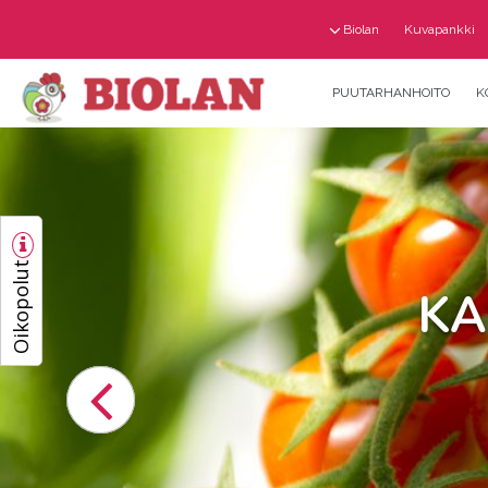
Biolan
Kuvapankki
PUUTARHANHOITO
K
Oikopolut
KA