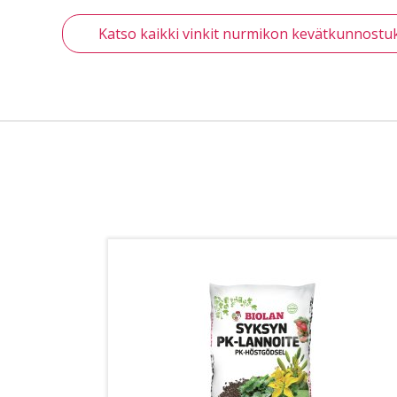
Katso kaikki vinkit nurmikon kevätkunnostu
a mul­ta­
­kas­va­