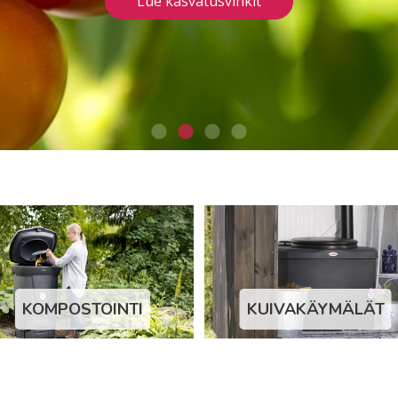
Lue kasvatusvinkit
KOMPOSTOINTI
KUIVAKÄYMÄLÄT