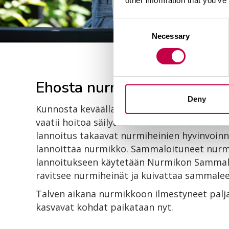
other information that you’ve
Consent
Necessary
Selection
Ehosta nurmikko uuteen k
Deny
Kunnosta keväällä nurmikko uuteen kasvuu
vaatii hoitoa säilyäkseen kauniina. Säännölli
lannoitus takaavat nurmiheinien hyvinvoinni
lannoittaa nurmikko. Sammaloituneet nur
lannoitukseen käytetään Nurmikon Sammal
ravitsee nurmiheinät ja kuivattaa sammalee
Talven aikana nurmikkoon ilmestyneet palja
kasvavat kohdat paikataan nyt.