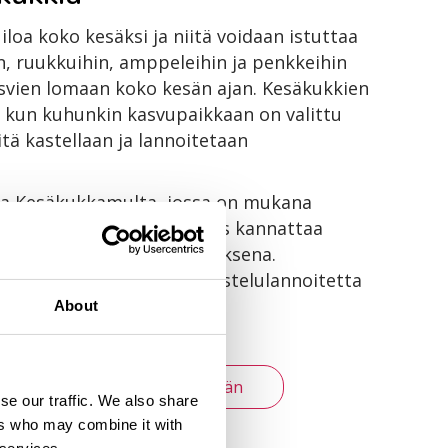
loa koko kesäksi ja niitä voidaan istuttaa
n, ruukkuihin, amppeleihin ja penkkeihin
svien lomaan koko kesän ajan. Kesäkukkien
 kun kuhunkin kasvupaikkaan on valittu
iitä kastellaan ja lannoitetaan
aa Kesäkukkamulta, jossa on mukana
stoivaa biohiiltä. Lannoitus kannattaa
hteydessä varastolannoituksena.
kasteluveteen voi lisätä Kastelulannoitetta
erralla.
About
äkukat kukoistamaan koko kesän
se our traffic. We also share
ers who may combine it with