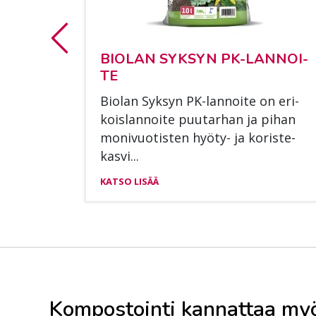
BIO­LAN SYK­SYN PK-LAN­NOI­
TE
Bio­lan Syk­syn PK-lan­noi­te on eri­
kois­lan­noi­te puu­tar­han ja pi­han
mo­ni­vuo­tis­ten hyö­ty- ja ko­ris­te­
kas­vi...
KATSO LISÄÄ
Kompostointi kannattaa my