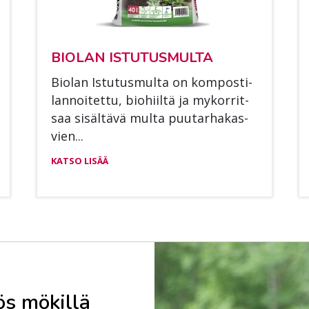
BIO­LAN IS­TU­TUS­MUL­TA
Bio­lan Is­tu­tus­mul­ta on kom­pos­ti­
lan­noi­tet­tu, bio­hiil­tä ja my­kor­rit­
saa si­säl­tä­vä mul­ta puu­tar­ha­kas­
vien...
KATSO LISÄÄ
ös mökillä