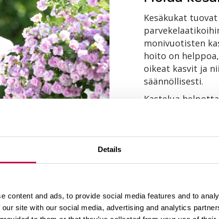
Kesäkukat tuovat i
parvekelaatikoihi
monivuotisten ka
hoito on helppoa,
oikeat kasvit ja n
säännöllisesti.
Kastelua helpott
kasteluvettä vara
hoitaa istuksen y
Vaihtoehtoisesti 
jokaisella kasteluk
Details
Näin saat kes
e content and ads, to provide social media features and to analy
 our site with our social media, advertising and analytics partn