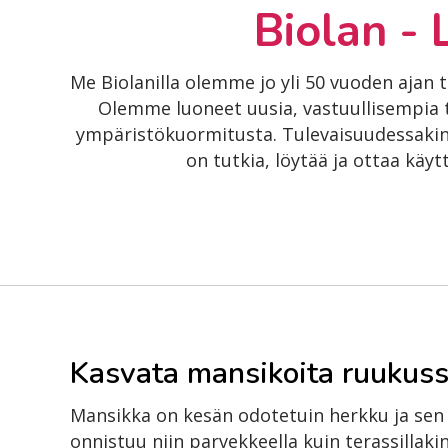
Biolan -
Me Biolanilla olemme jo yli 50 vuoden ajan
Olemme luoneet uusia, vastuullisempia t
ympäristökuormitusta. Tulevaisuudessak
on tutkia, löytää ja ottaa kä
Kasvata mansikoita ruukus
Mansikka on kesän odotetuin herkku ja sen
onnistuu niin parvekkeella kuin terassillakin