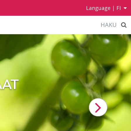
Language |
FI
HAKU
AAT