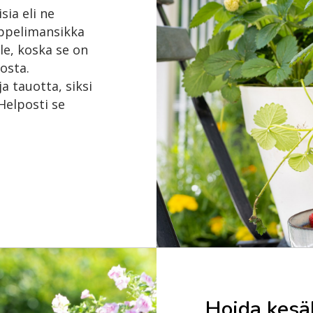
ia eli ne
mppelimansikka
le, koska se on
osta.
a tauotta, siksi
Helposti se
Hoida kesä