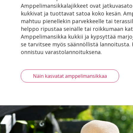
Amppelimansikkalajikkeet ovat jatkuvasatois
kukkivat ja tuottavat satoa koko kesän. A
mahtuu pienellekin parvekkeelle tai terassil
helppo ripustaa seinälle tai roikkumaan kat
Amppelimansikka kukkii ja kypsyttää marjoj
se tarvitsee myös säännöllistä lannoitusta. 
onnistuu varastolannoituksena.
Näin kasvatat amppelimansikkaa