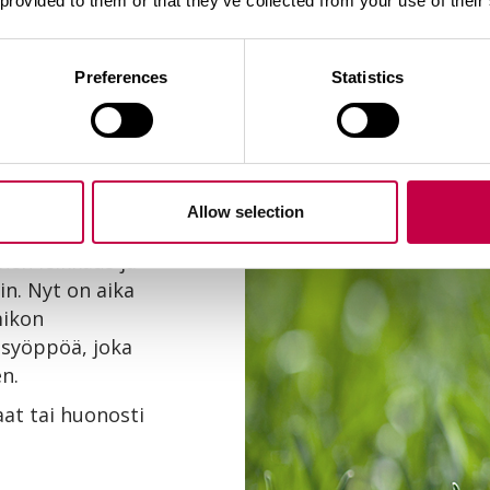
 provided to them or that they’ve collected from your use of their
Preferences
Statistics
asvuun
Allow selection
n. Nurmikko
nen leikkaus ja
n. Nyt on aika
mikon
syöppöä, joka
n.
at tai huonosti