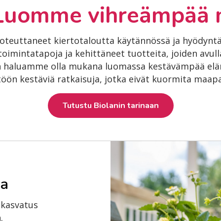
Luomme vihreämpää 
 toteuttaneet kiertotaloutta käytännössä ja hyödynt
oimintatapoja ja kehittäneet tuotteita, joiden avu
in haluamme olla mukana luomassa kestävämpää el
yttöön kestäviä ratkaisuja, jotka eivät kuormita maa
Tutustu Biolanin tarinaan
sa
 kasvatus
.