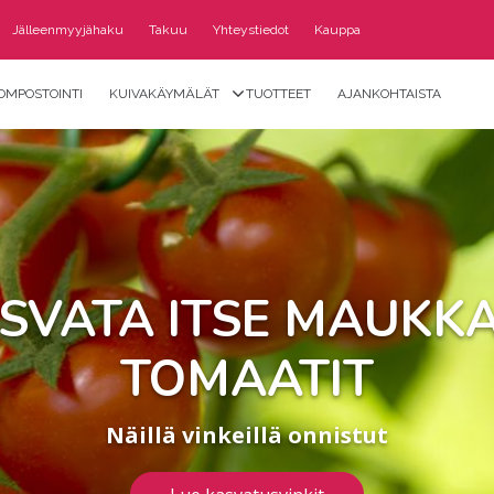
Jälleenmyyjähaku
Takuu
Yhteystiedot
Kauppa
OMPOSTOINTI
KUIVAKÄYMÄLÄT
TUOTTEET
AJANKOHTAISTA
SVATA ITSE MAUKK
TOMAATIT
Näillä vinkeillä onnistut