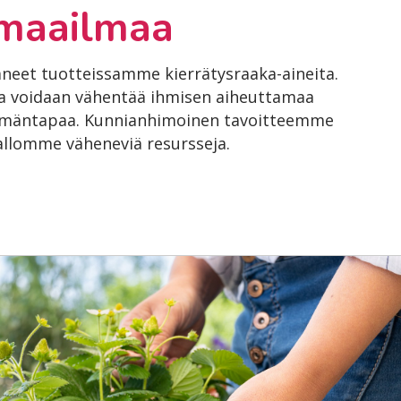
maailmaa
äneet tuotteissamme kierrätysraaka-aineita.
lla voidaan vähentää ihmisen aiheuttamaa
ämäntapaa. Kunnianhimoinen tavoitteemme
pallomme väheneviä resursseja.