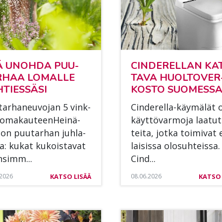
Ä UNOH­DA PUU­
CIN­DE­REL­LAN KA
­HAA LO­MAL­LE
TA­VA HUOL­TO­VER
­TIES­SÄ­SI
KOS­TO SUO­MES­S
tar­ha­neu­vo­jan 5 vink­
Cin­de­rel­la-käy­mä­lät
lo­ma­kau­teen­Hei­nä­
käyt­tö­var­mo­ja laa­tu­
on puu­tar­han juh­la-
tei­ta, jot­ka toi­mi­vat 
aa: ku­kat ku­kois­ta­vat
lai­sis­sa olo­suh­teis­sa.
n­simm...
Cind...
.2026
KATSO LISÄÄ
08.06.2026
KATSO 