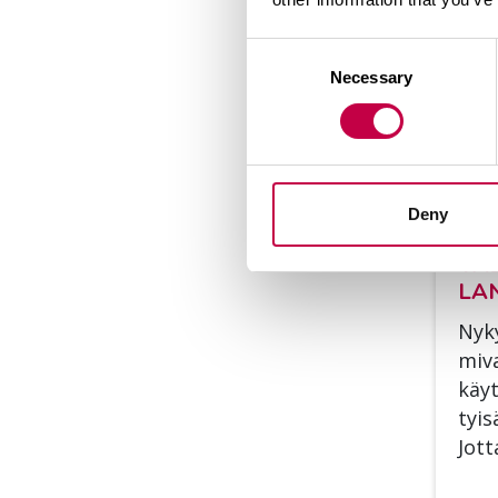
Consent
Necessary
Selection
Deny
VA­
LAN
Ny­ky
mi­v
käy­
tyi­
Jot­t