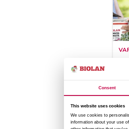
VA­
Yli­l
sek­
lan­n
koko
Consent
vaan 
This website uses cookies
We use cookies to personalis
01.06
information about your use of
other information that you’ve