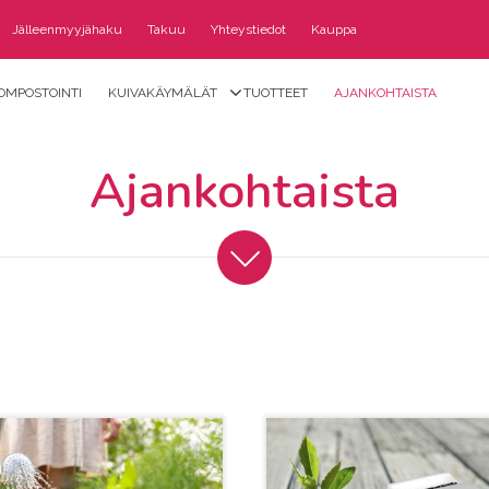
Jälleenmyyjähaku
Takuu
Yhteystiedot
Kauppa
OMPOSTOINTI
KUIVAKÄYMÄLÄT
TUOTTEET
AJANKOHTAISTA
Ajankohtaista