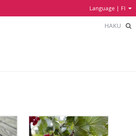
Language |
FI
HAKU