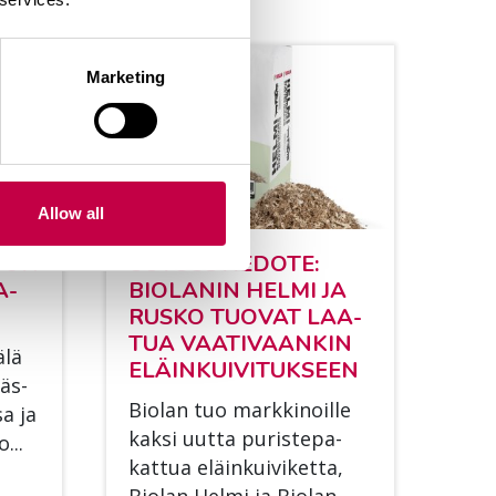
Marketing
Allow all
Ä ON
UU­TUUS­TIE­DO­TE:
A­
BIO­LA­NIN HEL­MI JA
RUS­KO TUO­VAT LAA­
TUA VAA­TI­VAAN­KIN
­lä
ELÄIN­KUI­VI­TUK­SEEN
läs­
Bio­lan tuo mark­ki­noil­le
sa ja
kak­si uut­ta pu­ris­te­pa­
...
kat­tua eläin­kui­vi­ket­ta,
Bio­lan Hel­mi ja Bio­lan