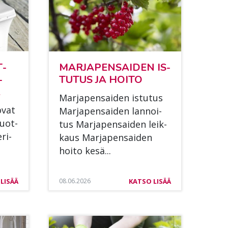
T­
MAR­JA­PEN­SAI­DEN IS­
­
TU­TUS JA HOI­TO
A
Mar­ja­pen­sai­den is­tu­tus
 ovat
Mar­ja­pen­sai­den lan­noi­
tuot­
tus Mar­ja­pen­sai­den leik­
eri­
kaus Mar­ja­pen­sai­den
hoi­to kesä...
LISÄÄ
08.06.2026
KATSO LISÄÄ