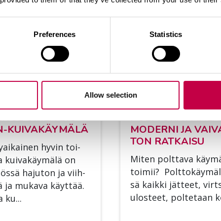
Preferences
Statistics
Allow selection
LIT­SE OI­KEA BIO­
POLT­TO­KÄY­MÄ­L
-KUI­VA­KÄY­MÄ­LÄ
MO­DER­NI JA VAI­V
TON RAT­KAI­SU
­ai­kai­nen hy­vin toi­
Mi­ten polt­ta­va käy­mä
a kui­va­käy­mä­lä on
toi­mii? Polt­to­käy­mä­
tös­sä ha­ju­ton ja viih­
sä kaik­ki jät­teet, virt­
sä ja mu­ka­va käyt­tää.
ulos­teet, pol­te­taan ko
a ku...