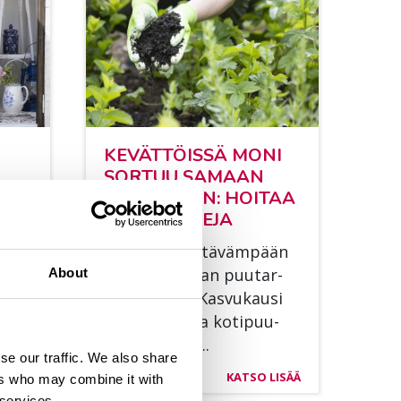
­
KE­VÄT­TÖIS­SÄ MONI
SOR­TUU SA­MAAN
VIR­HEE­SEEN: HOI­TAA
lai­
VAIN KAS­VE­JA
aa-
6 vink­kiä kes­tä­väm­pään
ja hel­pom­paan puu­tar­
About
n osa
han­hoi­toon Kas­vu­kausi
on al­ka­nut, ja ko­ti­puu­
tar­ho­ja lai­te...
se our traffic. We also share
LISÄÄ
06.05.2026
KATSO LISÄÄ
ers who may combine it with
 services.