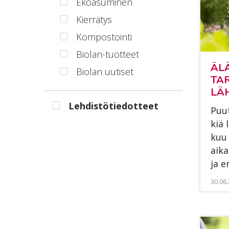
Ekoasuminen
Kierrätys
Kompostointi
Biolan-tuotteet
ÄL
Biolan uutiset
TAR
LÄH
Lehdistötiedotteet
Puu­
kiä 
kuu 
ai­k
ja e
30.06