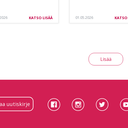
.2026
KATSO LISÄÄ
01.05.2026
KATSO 
Lisää
laa uutiskirje