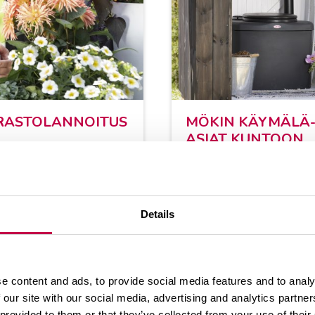
RAS­TO­LAN­NOI­TUS
MÖ­KIN KÄY­MÄ­LÄ
ASIAT KUN­TOON
an­noi­tuk­sen vält­tä­mi­
Ke­sä­mök­ki on suo­ma­
si on tär­ke­ää, että
sil­le pe­rin­tei­nen va­p
oi­tet­ta ei se­koi­te­ta
ajan viet­to­paik­ka, ja
 mul­ta­mää­rään,
Details
huus­si on olen­nai­ne
se j...
mök­kei­ly...
e content and ads, to provide social media features and to analy
.2026
KATSO LISÄÄ
20.05.2026
KATSO 
 our site with our social media, advertising and analytics partn
 provided to them or that they’ve collected from your use of their