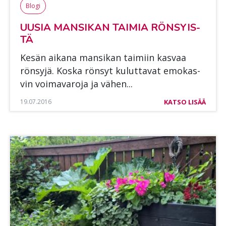
Blogi
UUSIA MAN­SI­KAN TAI­MIA RÖN­SYIS­
TÄ
Ke­sän ai­ka­na man­si­kan tai­miin kas­vaa
rön­sy­jä. Kos­ka rön­syt ku­lut­ta­vat emo­kas­
vin voi­ma­va­ro­ja ja vä­hen...
19.07.2016
KATSO LISÄÄ