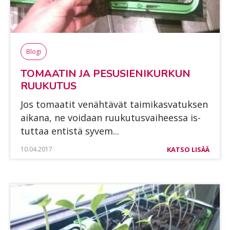
Blogi
TO­MAA­TIN JA PE­SUSIE­NI­KUR­KUN
RUU­KU­TUS
Jos to­maa­tit ve­näh­tä­vät tai­mi­kas­va­tuk­sen
ai­ka­na, ne voi­daan ruu­ku­tus­vai­hees­sa is­
tut­taa en­tis­tä sy­vem...
10.04.2017
KATSO LISÄÄ