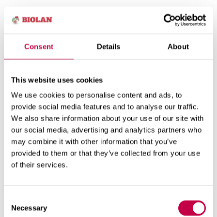
Consent
Details
About
This website uses cookies
We use cookies to personalise content and ads, to
provide social media features and to analyse our traffic.
We also share information about your use of our site with
our social media, advertising and analytics partners who
may combine it with other information that you’ve
Blogi
provided to them or that they’ve collected from your use
of their services.
SII­MA­PUIS­TON PÄI­VÄ­KO­DIN LAP­SET
ESI­KAS­VAT­TA­VAT TAI­MET OMAL­LE
PALS­TAL­LEEN
Consent
Necessary
Selection
Tal­ven vii­mei­si­nä pak­kas­päi­vi­nä las­ten lei­