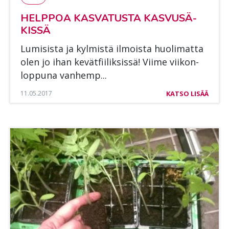
HELP­POA KAS­VA­TUS­TA KAS­VUSÄ­
KIS­SÄ
Lu­mi­sis­ta ja kyl­mis­tä il­mois­ta huo­li­mat­ta
olen jo ihan ke­vät­fii­lik­sis­sä! Vii­me vii­kon­
lop­pu­na van­hemp...
11.05.2017
KATSO LISÄÄ