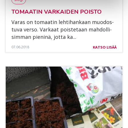
TO­MAA­TIN VAR­KAI­DEN POIS­TO
Va­ras on to­maa­tin leh­ti­han­kaan muo­dos­
tu­va ver­so. Var­kaat pois­te­taan mah­dol­li­
sim­man pie­ni­nä, jot­ta ka...
07.06.2018
KATSO LISÄÄ