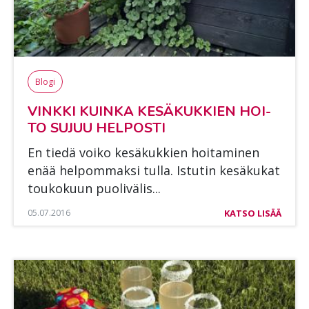
Blogi
VINK­KI KUIN­KA KE­SÄ­KUK­KIEN HOI­
TO SU­JUU HEL­POS­TI
En tie­dä voi­ko ke­sä­kuk­kien hoi­ta­mi­nen
enää hel­pom­mak­si tul­la. Is­tu­tin ke­sä­ku­kat
tou­ko­kuun puo­li­vä­lis...
05.07.2016
KATSO LISÄÄ