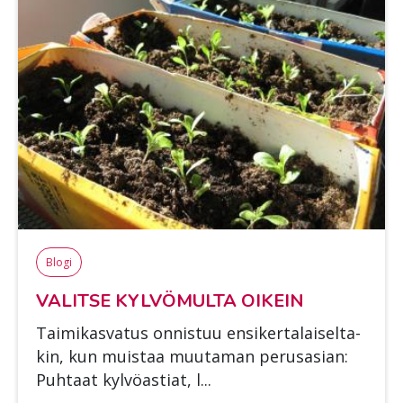
Blogi
VA­LIT­SE KYL­VÖ­MUL­TA OI­KEIN
Tai­mi­kas­va­tus on­nis­tuu en­si­ker­ta­lai­sel­ta­
kin, kun muis­taa muu­ta­man pe­rus­asian:
Puh­taat kyl­vö­as­tiat, l...