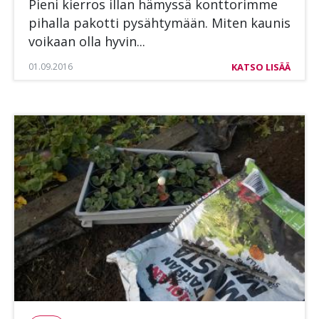
Pie­ni kier­ros il­lan hä­mys­sä kont­to­rim­me
pi­hal­la pa­kot­ti py­säh­ty­mään. Mi­ten kau­nis
voi­kaan olla hy­vin...
01.09.2016
KATSO LISÄÄ