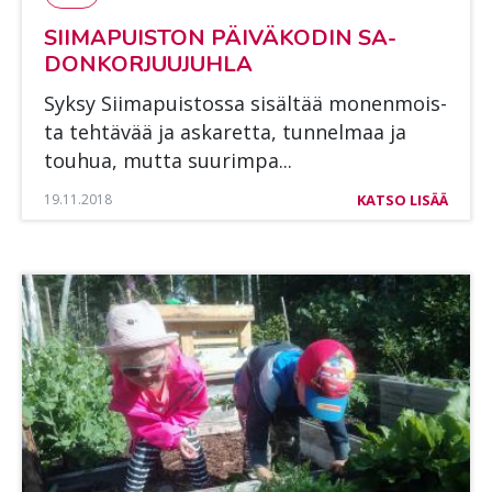
SII­MA­PUIS­TON PÄI­VÄ­KO­DIN SA­
DON­KOR­JUU­JUH­LA
Syk­sy Sii­ma­puis­tos­sa si­säl­tää mo­nen­mois­
ta teh­tä­vää ja as­ka­ret­ta, tun­nel­maa ja
tou­hua, mut­ta suu­rim­pa...
19.11.2018
KATSO LISÄÄ