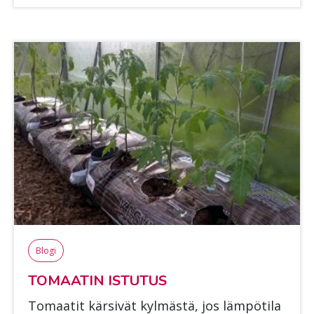
Blogi
TO­MAA­TIN IS­TU­TUS
To­maa­tit kär­si­vät kyl­mäs­tä, jos läm­pö­ti­la