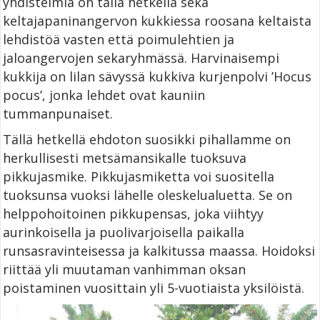
yhdistelmiä on tällä hetkellä sekä
keltajapaninangervon kukkiessa roosana keltaista
lehdistöä vasten että poimulehtien ja
jaloangervojen sekaryhmässä. Harvinaisempi
kukkija on lilan sävyssä kukkiva kurjenpolvi ’Hocus
pocus’, jonka lehdet ovat kauniin
tummanpunaiset.
Tällä hetkellä ehdoton suosikki pihallamme on
herkullisesti metsämansikalle tuoksuva
pikkujasmike. Pikkujasmiketta voi suositella
tuoksunsa vuoksi lähelle oleskelualuetta. Se on
helppohoitoinen pikkupensas, joka viihtyy
aurinkoisella ja puolivarjoisella paikalla
runsasravinteisessa ja kalkitussa maassa. Hoidoksi
riittää yli muutaman vanhimman oksan
poistaminen vuosittain yli 5-vuotiaista yksilöistä.