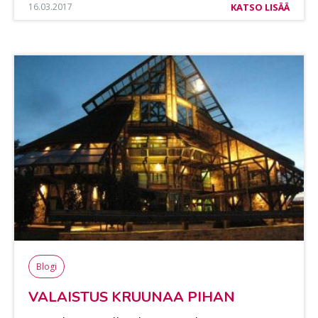
16.03.2017
KATSO LISÄÄ
Blogi
VA­LAIS­TUS KRUU­NAA PI­HAN