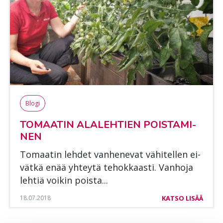
Blogi
TO­MAA­TIN ALA­LEH­TIEN POIS­TA­MI­
NEN
To­maa­tin leh­det van­he­ne­vat vä­hi­tel­len ei­
vät­kä enää yh­tey­tä te­hok­kaas­ti. Van­ho­ja
leh­tiä voi­kin pois­ta...
18.07.2018
KATSO LISÄÄ