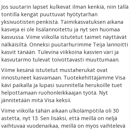
Jos suutarin lapset kulkevat ilman kenkiä, niin tällä
tontilla kengät puuttuvat hyötytarhan
yksivuotisten penkistä. Taimikasvatuksen aikana
kasveja ei ole lisälannoitettu ja nyt sen huomaa
kasvussa. Viime viikolla istutetut taimet näyttävät
nälkäisiltä. Onneksi puutarhurimme Teija lannoitti
kasvit tänään. Tulevina viikkoina kasvien väri ja
kasvutarmo tulevat toivottavasti muuttumaan.
Viime kesänä istutetut mustaherukat ovat
innostuneet kasvamaan. Tuotekehittäjämme Visa
kävi paikalla ja lupasi suunnitella herukoille tuet
helpottamaan ruohonleikkaajan työtä. Nyt
jännitetään mitä Visa keksii.
Viime viikolla tähän aikaan ulkolämpötila oli 30
astetta, nyt 13. Sen lisäksi, että meillä on neljä
vaihtuvaa vuodenaikaa, meillä on myös vaihtelevä