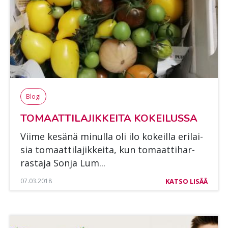
Blogi
TO­MAAT­TI­LA­JIK­KEI­TA KO­KEI­LUS­SA
Vii­me ke­sä­nä mi­nul­la oli ilo ko­keil­la eri­lai­
sia to­maat­ti­la­jik­kei­ta, kun to­maat­ti­har­
ras­ta­ja Son­ja Lum...
07.03.2018
KATSO LISÄÄ