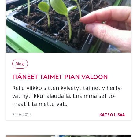
Blogi
ITÄ­NEET TAI­MET PIAN VA­LOON
Rei­lu viik­ko sit­ten kyl­ve­tyt tai­met vi­her­ty­
vät nyt ik­ku­na­lau­dal­la. En­sim­mäi­set to­
maa­tit tai­met­tui­vat...
24.03.2017
KATSO LISÄÄ