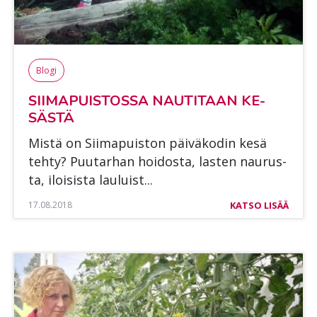
Blogi
SII­MA­PUIS­TOS­SA NAU­TI­TAAN KE­
SÄS­TÄ
Mis­tä on Sii­ma­puis­ton päi­vä­ko­din kesä
teh­ty? Puu­tar­han hoi­dos­ta, las­ten nau­rus­
ta, iloi­sis­ta lau­luist...
17.08.2018
KATSO LISÄÄ