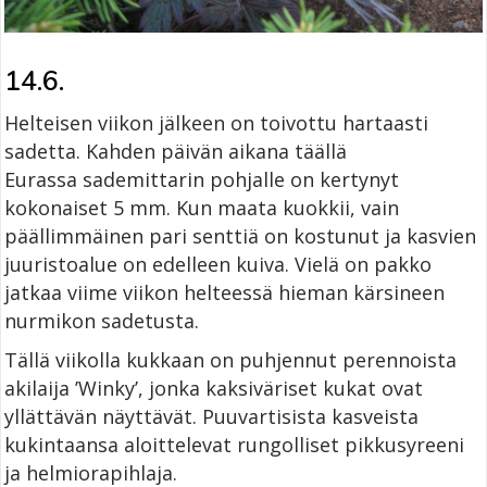
14.6.
Helteisen viikon jälkeen on toivottu hartaasti
sadetta. Kahden päivän aikana täällä
Eurassa sademittarin pohjalle on kertynyt
kokonaiset 5 mm. Kun maata kuokkii, vain
päällimmäinen pari senttiä on kostunut ja kasvien
juuristoalue on edelleen kuiva. Vielä on pakko
jatkaa viime viikon helteessä hieman kärsineen
nurmikon sadetusta.
Tällä viikolla kukkaan on puhjennut perennoista
akilaija ’Winky’, jonka kaksiväriset kukat ovat
yllättävän näyttävät. Puuvartisista kasveista
kukintaansa aloittelevat rungolliset pikkusyreeni
ja helmiorapihlaja.