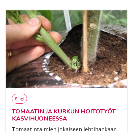
Blogi
TO­MAA­TIN JA KUR­KUN HOI­TO­TYÖT
KAS­VI­HUO­NEES­SA
To­maa­tin­tai­mien jo­kai­seen leh­ti­han­kaan