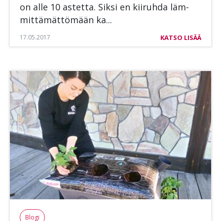
on alle 10 as­tet­ta. Sik­si en kii­ruh­da läm­
mit­tä­mät­tö­mään ka...
17.05.2017
KATSO LISÄÄ
Blogi