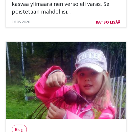
kas­vaa yli­mää­räi­nen ver­so eli va­ras. Se
pois­te­taan mah­dol­li­si...
16.05.2020
KATSO LISÄÄ
Blogi