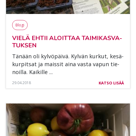
Blogi
VIE­LÄ EH­TII ALOIT­TAA TAI­MI­KAS­VA­
TUK­SEN
Tä­nään oli kyl­vö­päi­vä. Kyl­vän kur­kut, ke­sä­
kur­pit­sat ja mais­sit aina vas­ta va­pun tie­
noil­la. Kai­kil­le ...
29.04.2018
KATSO LISÄÄ