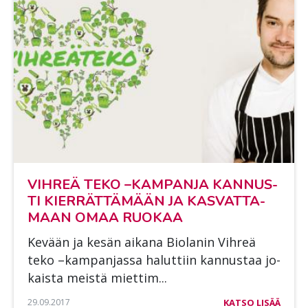
VIH­REÄ TEKO –KAM­PAN­JA KAN­NUS­
TI KIER­RÄT­TÄ­MÄÄN JA KAS­VAT­TA­
MAAN OMAA RUO­KAA
Ke­vään ja ke­sän ai­ka­na Bio­la­nin Vih­reä
teko –kam­pan­jas­sa ha­lut­tiin kan­nus­taa jo­
kais­ta meis­tä miet­tim...
29.09.2017
KATSO LISÄÄ