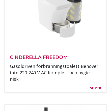
CIN­DE­REL­LA FREE­DOM
Ga­soldri­ven förbrän­nings­toa­lett Be­hö­ver
inte 220-240 V AC Komplett och hy­gie­
nisk...
SE MER