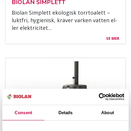
BIO­LAN SIMPLETT
Bio­lan Simplett eko­lo­gisk torr­toa­lett –
luktfri, hy­gie­nisk, krä­ver var­ken vat­ten el­
ler elekt­rici­tet...
SE MER
Consent
Details
About