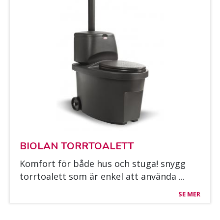
BIO­LAN TORR­TOA­LETT
Kom­fort för både hus och stu­ga! snygg
torr­toa­lett som är en­kel att an­vän­da ...
SE MER