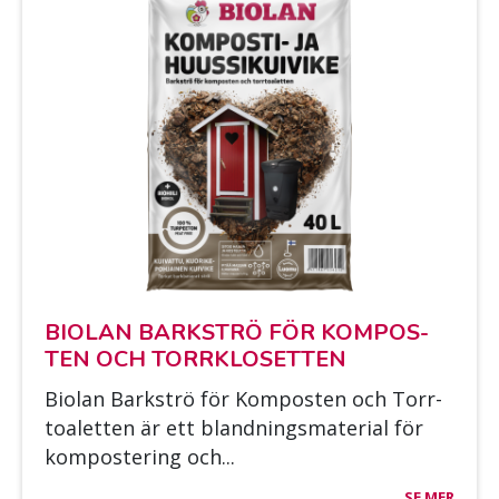
BIO­LAN BARK­STRÖ FÖR KOM­POS­
TEN OCH TORRKLO­SET­TEN
Bio­lan Bark­strö för Kom­pos­ten och Torr­
toa­let­ten är ett bland­nings­ma­te­rial för
kom­pos­te­ring och...
SE MER