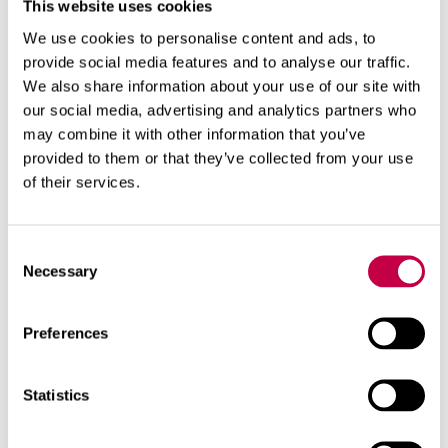
This website uses cookies
We use cookies to personalise content and ads, to
provide social media features and to analyse our traffic.
BIO­LAN SE­PA­RE­RAN­DE TORR­TOA­
We also share information about your use of our site with
LETT
our social media, advertising and analytics partners who
En snygg toa­lett som ins­tal­le­ras di­rekt på
may combine it with other information that you’ve
gol­vet! den dagli­ga an­vänd­nin­gen av toa­
provided to them or that they’ve collected from your use
of their services.
let­ten är...
SE MER
Consent
Necessary
Selection
Preferences
Statistics