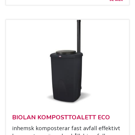
BIO­LAN KOM­POST­TOA­LETT ECO
in­hemsk kom­pos­te­rar fast av­fall ef­fek­tivt