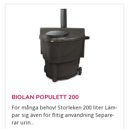
BIO­LAN PO­PU­LETT 200
För mån­ga be­hov! Stor­le­ken 200 li­ter Läm­
par sig även för fli­tig an­vänd­ning Se­pa­re­
rar urin...