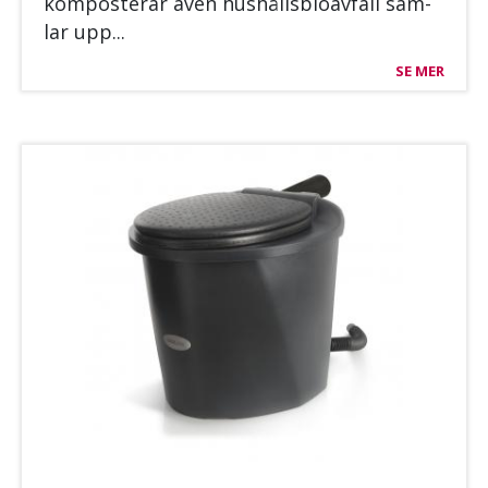
kom­pos­te­rar även hushålls­bio­av­fall sam­
lar upp...
SE MER