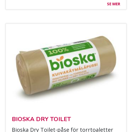
SE MER
BIOS­KA DRY TOI­LET
Bios­ka Dry Toi­let-påse för torr­toa­let­ter