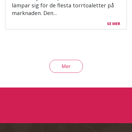
läm­par sig för de fles­ta torr­toa­let­ter på
mark­na­den. Den...
SE MER
Mer