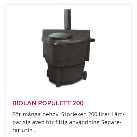
BIO­LAN PO­PU­LETT 200
För mån­ga be­hov! Stor­le­ken 200 li­ter Läm­
par sig även för fli­tig an­vänd­ning Se­pa­re­
rar urin...