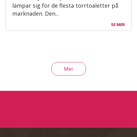
läm­par sig för de fles­ta torr­toa­let­ter på
mark­na­den. Den...
SE MER
Mer