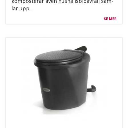
kom­pos­te­rar även hushålls­bio­av­fall sam­
lar upp...
SE MER