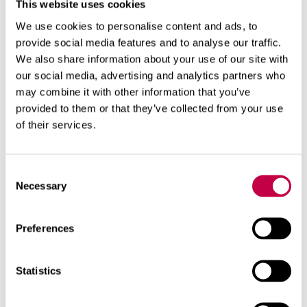
This website uses cookies
We use cookies to personalise content and ads, to
provide social media features and to analyse our traffic.
BIO­LAN SE­PA­RE­RAN­DE TORR­TOA­
We also share information about your use of our site with
LETT
our social media, advertising and analytics partners who
En snygg toa­lett som ins­tal­le­ras di­rekt på
may combine it with other information that you’ve
gol­vet! den dagli­ga an­vänd­nin­gen av toa­
provided to them or that they’ve collected from your use
of their services.
let­ten är...
SE MER
Consent
Necessary
Selection
Preferences
Statistics