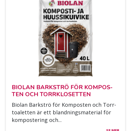
BIO­LAN BARK­STRÖ FÖR KOM­POS­
TEN OCH TORRKLO­SET­TEN
Bio­lan Bark­strö för Kom­pos­ten och Torr­
toa­let­ten är ett bland­nings­ma­te­rial för
kom­pos­te­ring och...
SE MER