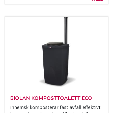
BIO­LAN KOM­POST­TOA­LETT ECO
in­hemsk kom­pos­te­rar fast av­fall ef­fek­tivt