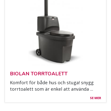
BIO­LAN TORR­TOA­LETT
Kom­fort för både hus och stu­ga! snygg
torr­toa­lett som är en­kel att an­vän­da ...
SE MER