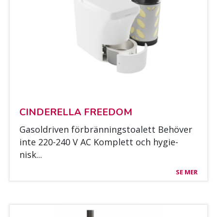
CIN­DE­REL­LA FREE­DOM
Ga­soldri­ven förbrän­nings­toa­lett Be­hö­ver
inte 220-240 V AC Komplett och hy­gie­
nisk...
SE MER