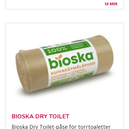
SE MER
BIOS­KA DRY TOI­LET
Bios­ka Dry Toi­let-påse för torr­toa­let­ter