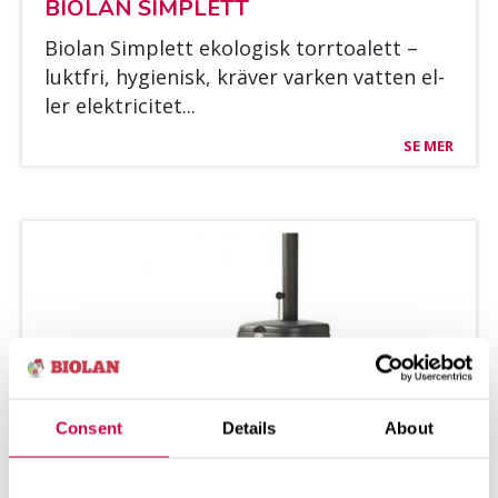
BIO­LAN SIMPLETT
Bio­lan Simplett eko­lo­gisk torr­toa­lett –
luktfri, hy­gie­nisk, krä­ver var­ken vat­ten el­
ler elekt­rici­tet...
SE MER
Consent
Details
About