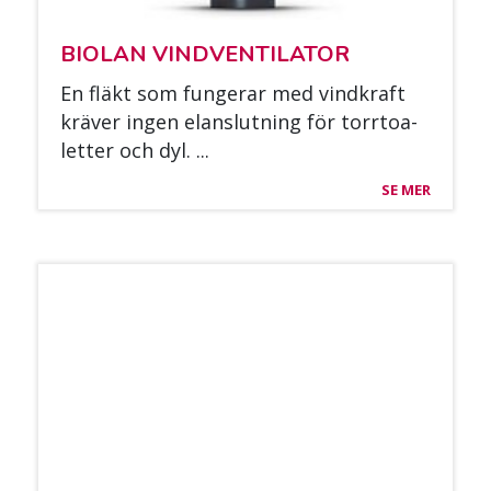
BIO­LAN VIND­VEN­TI­LA­TOR
En fläkt som fun­ge­rar med vind­kraft
krä­ver in­gen elans­lut­ning för torr­toa­
let­ter och dyl. ...
SE MER