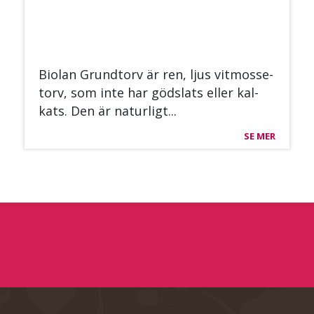
Bio­lan Grund­torv är ren, ljus vit­mos­se­
torv, som inte har göds­lats el­ler kal­
kats. Den är na­tur­ligt...
SE MER