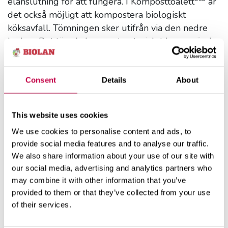
elanslutning för att fungera. I Komposttoalett
är
det också möjligt att kompostera biologiskt
köksavfall. Tömningen sker utifrån via den nedre
luckan. Det tömda kompostmaterialet kan användas
i trädgården efter efterkompostering som
täckkompost och för gödsling av prydnadsväxter.
Consent
Details
About
This website uses cookies
We use cookies to personalise content and ads, to
provide social media features and to analyse our traffic.
We also share information about your use of our site with
our social media, advertising and analytics partners who
may combine it with other information that you’ve
20 års garanti (kräver registrering)
provided to them or that they’ve collected from your use
of their services.