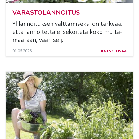
VA­RAS­TO­LAN­NOI­TUS
Yli­lan­noi­tuk­sen vält­tä­mi­sek­si on tär­ke­ää,
että lan­noi­tet­ta ei se­koi­te­ta koko mul­ta­
mää­rään, vaan se j...
01.06.2026
KATSO LISÄÄ