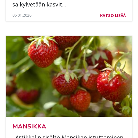
sa kyl­ve­tään kas­vit...
06.01.2026
KATSO LISÄÄ
MAN­SIK­KA
Ar­tik­ke­lin si­säl­tö Man­si­kan is­tut­ta­mi­nen