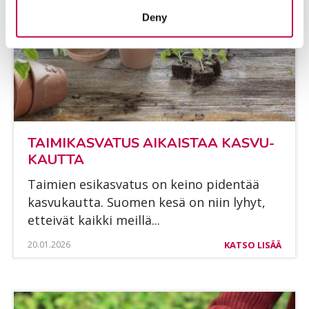
Deny
TAI­MI­KAS­VA­TUS AI­KAIS­TAA KAS­VU­
KAUT­TA
Tai­mien esi­kas­va­tus on kei­no pi­den­tää
kas­vu­kaut­ta. Suo­men kesä on niin ly­hyt,
et­tei­vät kaik­ki meil­lä...
20.01.2026
KATSO LISÄÄ