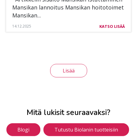
Man­si­kan lan­noi­tus Man­si­kan hoi­to­toi­met
Man­si­kan...
14.12.2025
KATSO LISÄÄ
Lisää
Mitä lukisit seuraavaksi?
Blogi
Tutustu Biolanin tuotteisiin