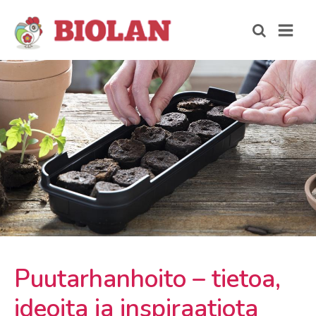
Puutarhanhoito – tietoa,
ideoita ja inspiraatiota