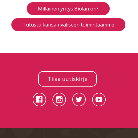
Millainen yritys Biolan on?
Tutustu kansainväliseen toimintaamme
Tilaa uutiskirje