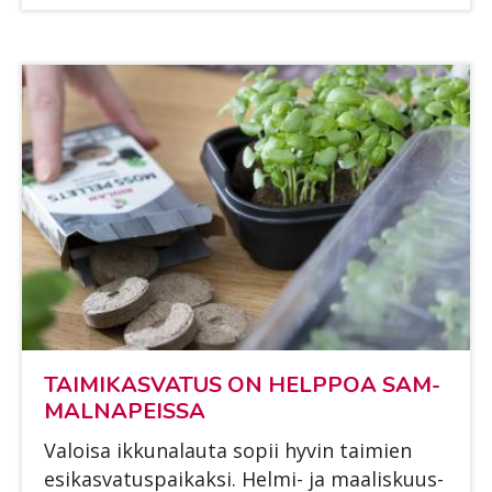
TAI­MI­KAS­VA­TUS ON HELP­POA SAM­
MAL­NA­PEIS­SA
Va­loi­sa ik­ku­na­lau­ta so­pii hy­vin tai­mien
esi­kas­va­tus­pai­kak­si. Hel­mi- ja maa­lis­kuus­