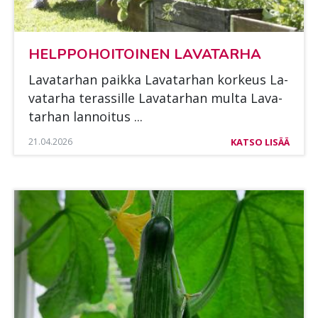
HELP­PO­HOI­TOI­NEN LA­VA­TAR­HA
La­va­tar­han paik­ka La­va­tar­han kor­keus La­
va­tar­ha te­ras­sil­le La­va­tar­han mul­ta La­va­
tar­han lan­noi­tus ...
21.04.2026
KATSO LISÄÄ