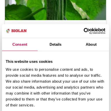
IK­KU­NA­KURK­KU – NÄIN ON­NIS­TUT
KAS­VA­TUK­SES­SA
Ik­ku­na­kur­kun kyl­vö Ik­ku­na­kur­kun is­tu­tus
Consent
Details
About
Ik­ku­na­kur­kun lan­noi­tus Ik­ku­na­kur­kun
tuen­ta Ik­ku­na­kur­kun ...
This website uses cookies
16.02.2026
KATSO LISÄÄ
We use cookies to personalise content and ads, to
provide social media features and to analyse our traffic.
We also share information about your use of our site with
our social media, advertising and analytics partners who
may combine it with other information that you’ve
provided to them or that they’ve collected from your use
of their services.