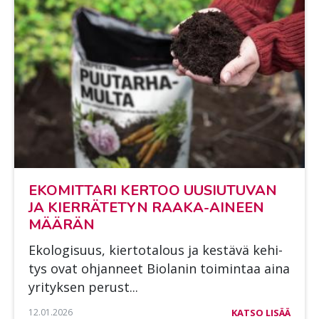
EKO­MIT­TA­RI KER­TOO UUSIU­TU­VAN
JA KIER­RÄ­TE­TYN RAA­KA-AI­NEEN
MÄÄ­RÄN
Eko­lo­gi­suus, kier­to­ta­lous ja kes­tä­vä ke­hi­
tys ovat oh­jan­neet Bio­la­nin toi­min­taa aina
yri­tyk­sen pe­rust...
12.01.2026
KATSO LISÄÄ