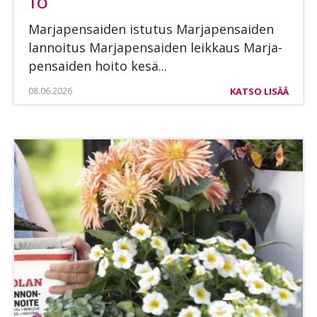
TO
Mar­ja­pen­sai­den is­tu­tus Mar­ja­pen­sai­den
lan­noi­tus Mar­ja­pen­sai­den leik­kaus Mar­ja­
pen­sai­den hoi­to kesä...
08.06.2026
KATSO LISÄÄ