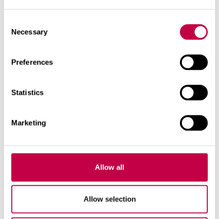
Consent
Necessary
Selection
Preferences
MAAN­PA­RAN­NUS
Statistics
Li­sää ve­den­pi­dä­tys­ky­kyä kom­pos­til­la ja
bio­hii­lel­lä Kom­pos­ti ja puu­tar­ha­mul­
Marketing
ta nos­ta­vat maan hu­musp...
14.02.2026
KATSO LISÄÄ
Allow all
Allow selection