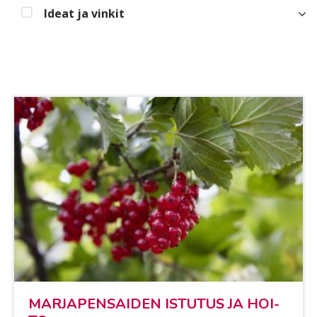
Ideat ja vinkit
MAR­JA­PEN­SAI­DEN IS­TU­TUS JA HOI­