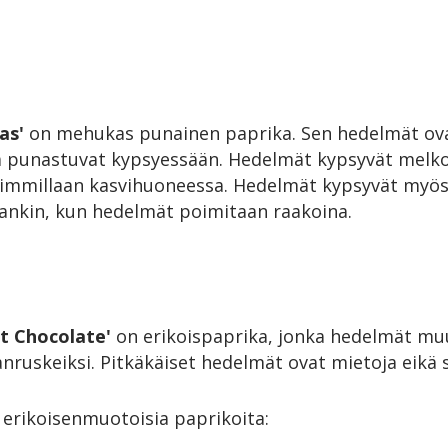
as'
on mehukas punainen paprika. Sen hedelmät ovat
 punastuvat kypsyessään. Hedelmät kypsyvät melko h
immillaan kasvihuoneessa. Hedelmät kypsyvät myös 
ankin, kun hedelmät poimitaan raakoina.
t Chocolate'
on erikoispaprika, jonka hedelmät mu
nruskeiksi. Pitkäkäiset hedelmät ovat mietoja eikä s
 erikoisenmuotoisia paprikoita: