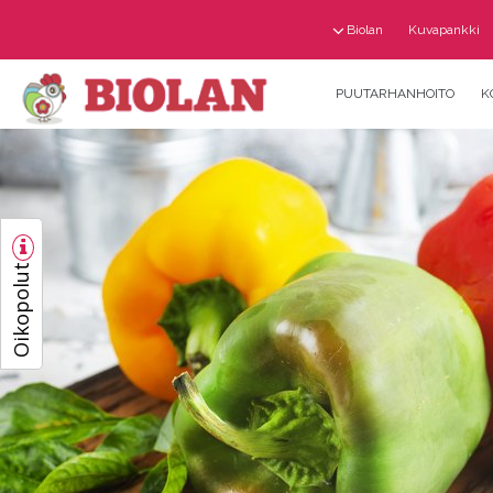
Biolan
Kuvapankki
PUUTARHANHOITO
K
Oikopolut