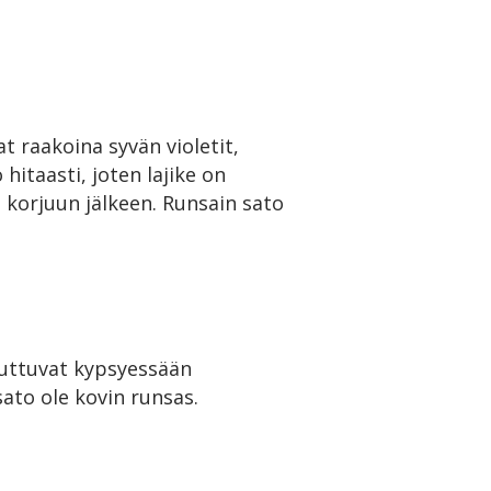
 raakoina syvän violetit,
itaasti, joten lajike on
korjuun jälkeen. Runsain sato
uttuvat kypsyessään
ato ole kovin runsas.