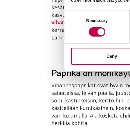
other information that you’ve
kesän kasvulle eikä työläitä li
Consent
kasvualustan rakennetta paran
Necessary
Selection
vihanneslannoite
, jota yksi p
kerralla sijoituslannoituksena:
Lannoitejauhe peitetään kerrok
Deny
Paprika on monikäy
Vihannespaprikat ovat hyvin mon
salaateissa, leivän päällä, juu
sopii kastikkeisiin, keittoihin,
käsitellään kumikäsinein, koska 
vain kulumalla. Älä kosketa chil
herkkiä kohtia.