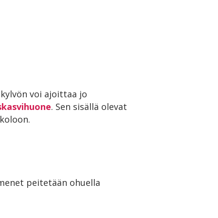
kylvön voi ajoittaa jo
iskasvihuone
. Sen sisällä olevat
 koloon.
emenet peitetään ohuella