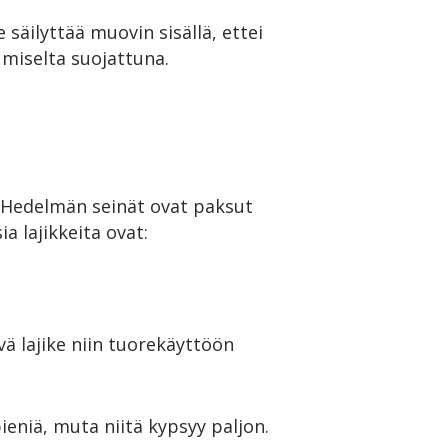
 säilyttää muovin sisällä, ettei
umiselta suojattuna.
. Hedelmän seinät ovat paksut
 lajikkeita ovat:
ä lajike niin tuorekäyttöön
eniä, muta niitä kypsyy paljon.