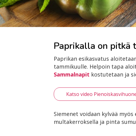
Paprikalla on pitkä
Paprikan esikasvatus aloitetaan
tammikuulle. Helpoin tapa aloi
Sammalnapit
kostutetaan ja si
Katso video Pienoiskasvihuon
Siemenet voidaan kylvää myös
multakerroksella ja pinta sumu