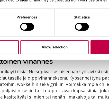
 provided to them or that they’ve collected from your use of their
sälannoituksia tarvita. Jos paprika istutetaan multa
netaan ilmavalla
Biolan Yrttimaalla
. Lannoitukseen
Preferences
Statistics
aprikantaimi tarvitsee noin 6 dl kesän aikana. Koko
 taimien väliin tehdään kuoppa, johon lannoite annos
sella kasvualustaa.
Allow selection
ttöinen vihannes
ikäyttöisiä. Ne sopivat sellaisenaan syötäviksi esi
stolautasella ja dippivihanneksena. Kypsennettynä pa
 patoihin, wokkeihin sekä grilliin. Voimakkaimpia chile
paljaisiin käsiin tarttuu polttavaa kapsaisiinia, joka
iä käsiteltyäsi silmien tai nenän limakalvoja tai muit