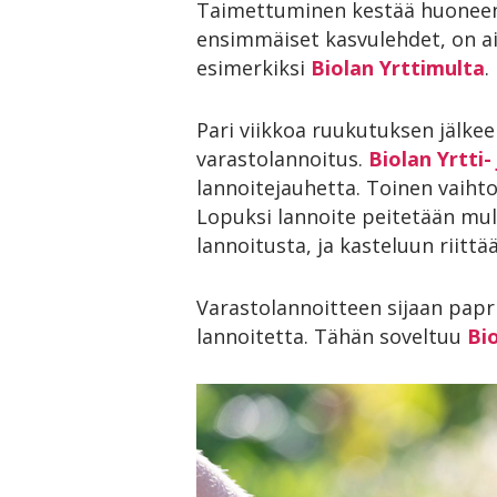
Taimettuminen kestää huoneenl
ensimmäiset kasvulehdet, on ai
esimerkiksi
Biolan Yrttimulta
.
Pari viikkoa ruukutuksen jälkee
varastolannoitus.
Biolan Yrtti-
lannoitejauhetta. Toinen vaiht
Lopuksi lannoite peitetään mull
lannoitusta, ja kasteluun riittää
Varastolannoitteen sijaan papr
lannoitetta. Tähän soveltuu
Bi