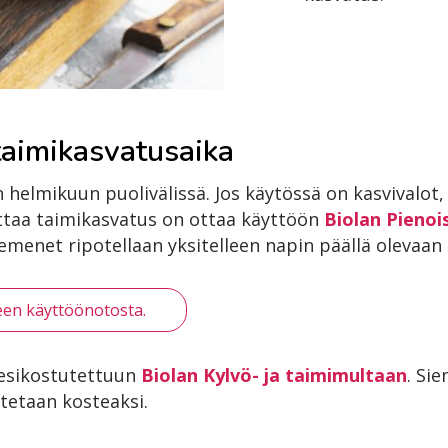
 taimikasvatusaika
 helmikuun puolivälissä. Jos käytössä on kasvivalot, 
ttaa taimikasvatus on ottaa käyttöön
Biolan Pieno
emenet ripotellaan yksitelleen napin päällä olevaan
een käyttöönotosta.
 esikostutettuun
Biolan Kylvö- ja taimimultaan
. Si
tetaan kosteaksi.