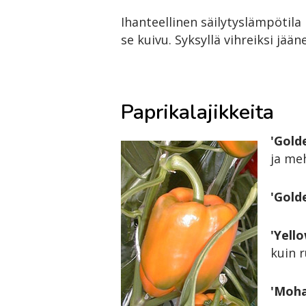
Ihanteellinen säilytyslämpötila 
se kuivu. Syksyllä vihreiksi j
Paprikalajikkeita
'Gold
ja me
'Gold
'Yell
kuin 
'Moh