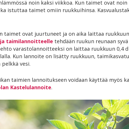
ämmössä noin kaksi viikkoa. Kun taimet ovat noin 5
ka istuttaa taimet omiin ruukkuihinsa. Kasvualusta
n taimet ovat juurtuneet ja on aika laittaa ruukkuu
 ja taimilannoitteelle
tehdään ruukun reunaan syvä k
oehto varastolannoitteeksi on laittaa ruukkuun 0,4 d
alla. Kun lannoite on lisätty ruukkuun, taimikasvat
 pelkkä vesi.
ikan taimien lannoitukseen voidaan käyttää myös k
olan Kastelulannoite
.