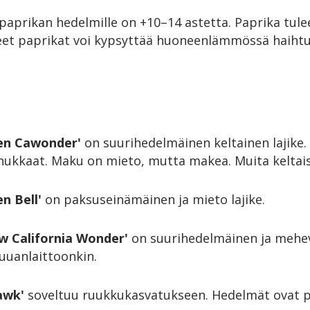
paprikan hedelmille on +10–14 astetta. Paprika tulee
ääneet paprikat voi kypsyttää huoneenlämmössä haiht
en Cawonder'
on suurihedelmäinen keltainen lajike
hukkaat. Maku on mieto, mutta makea. Muita keltaisia
en Bell'
on paksuseinämäinen ja mieto lajike.
ow California Wonder'
on suurihedelmäinen ja mehev
ruuanlaittoonkin.
awk'
soveltuu ruukkukasvatukseen. Hedelmät ovat pi