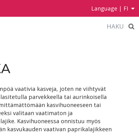
Language |
FI
HAKU
KA
mpöä vaativia kasveja, joten ne viihtyvät
asitetulla parvekkeella tai aurinkoisella
mmittämättömään kasvihuoneeseen tai
eeksi valitaan vaatimaton ja
lajike. Kasvihuoneessa onnistuu myös
 kasvukauden vaativan paprikalajikkeen