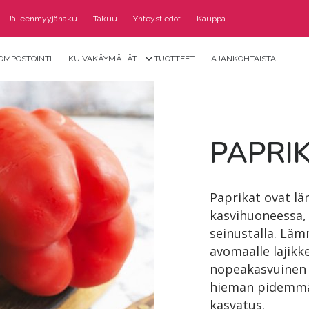
Jälleenmyyjähaku
Takuu
Yhteystiedot
Kauppa
OMPOSTOINTI
KUIVAKÄYMÄLÄT
TUOTTEET
AJANKOHTAISTA
PAPRI­
Paprikat ovat lä
kasvihuoneessa, l
seinustalla. Lä
avomaalle lajikk
nopeakasvuinen 
hieman pidemmän
kasvatus.