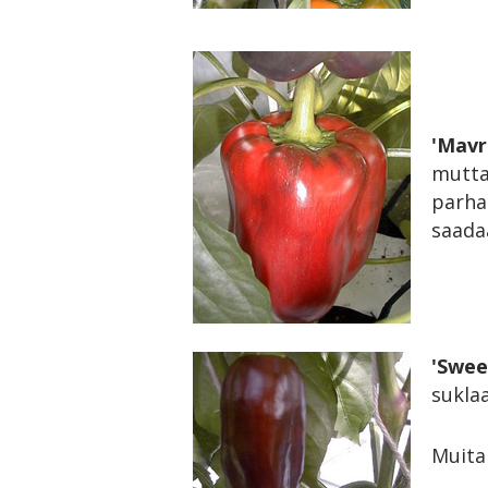
'Mavr
mutta
parha
saada
'Swee
suklaa
Muita