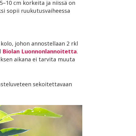
–10 cm korkeita ja niissä on
ksi sopii ruukutusvaiheessa
n
olo, johon annostellaan 2 rkl
l
Biolan Luonnonlannoitetta
.
uksen aikana ei tarvita muuta
asteluveteen sekoitettavaan