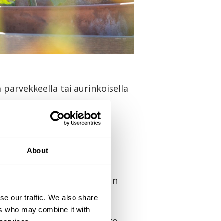
 parvekkeella tai aurinkoisella
narka, istutusta ulos
 Istutuksen jälkeen
About
n istutuspuuhiin
oidaan istuttaa yleensä
etaan vasta touko-kesäkuun
se our traffic. We also share
ers who may combine it with
nnonmukaiset ravinteet koko