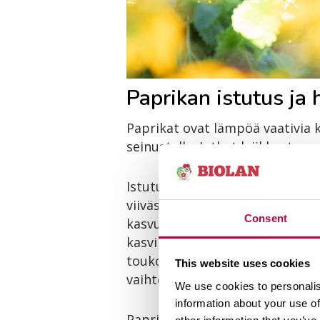
Paprikan istutus ja 
Paprikat ovat lämpöä vaativia ka
seinustalla. Jotkut lajikkeet 
Istutusajankohtaan vaikuttaa p
viivästytetään niin kauan, ett
Consent
kasvupaikan ilman lämpötila ei
kasvihuoneessa, jota voidaan ta
toukokuun alkupuolella. Lämmi
This website uses cookies
vaihteessa ja avomaalle kesäku
We use cookies to personalis
information about your use of
Paprikan kasvatus on helppoa