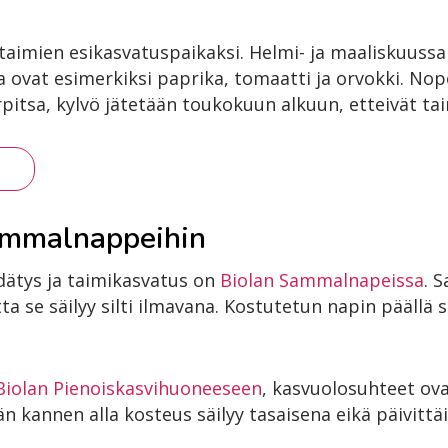
 taimien esikasvatuspaikaksi. Helmi- ja maaliskuussa 
ia ovat esimerkiksi paprika, tomaatti ja orvokki. No
itsa, kylvö jätetään toukokuun alkuun, etteivät taime
ammalnappeihin
dätys ja taimikasvatus on
Biolan Sammalnapeissa
. 
a se säilyy silti ilmavana. Kostutetun napin päällä 
Biolan Pienoiskasvihuoneeseen
, kasvuolosuhteet ova
 kannen alla kosteus säilyy tasaisena eikä päivittäis