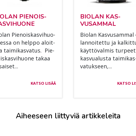
O­LAN PIE­NOIS­
BIO­LAN KAS­
S­VI­HUO­NE
VUSAM­MAL
o­lan Pie­nois­kas­vi­huo­
Bio­lan Kas­vusam­mal
es­sa on help­po aloit­
lan­noi­tet­tu ja kal­kit­t
a tai­mi­kas­va­tus. Pie­
käyt­tö­val­mis tur­pee­
is­kas­vi­huo­ne ta­kaa
kas­vua­lus­ta tai­mi­kas
sai­set...
va­tuk­seen,...
KATSO LISÄÄ
KATSO LI
Aiheeseen liittyviä artikkeleita