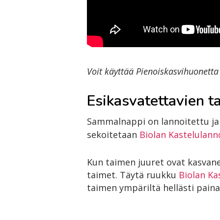
Voit käyttää Pienoiskasvihuonetta
Esikasvatettavien t
Sammalnappi on lannoitettu ja s
sekoitetaan
Biolan Kastelulann
Kun taimen juuret ovat kasvane
taimet. Täytä ruukku
Biolan K
taimen ympäriltä hellästi pain