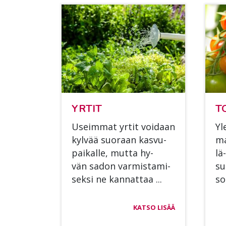
YR­TIT
T
Useim­mat yr­tit voi­daan
Yl
kyl­vää suo­raan kas­vu­
ma
pai­kal­le, mut­ta hy­
lä
vän sa­don var­mis­ta­mi­
su
sek­si ne kan­nat­taa ...
so
KATSO LISÄÄ