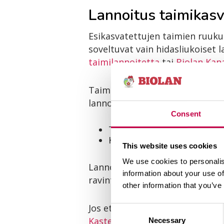
Lannoitus taimikas
Esikasvatettujen taimien ruuku
soveltuvat vain hidasliukoiset
taimilannoitetta
tai
Biolan Kan
Taimikasvatusruukun reunaan te
lannoitusohje pakkauksesta. Es
Consent
Tomaatin, paprikan ja kurk
Kesäkukkien taimiruukkuun l
This website uses cookies
We use cookies to personalis
Lannoitteen päälle laitetaan oh
information about your use of
ravinteita koko taimikasvatukse
other information that you’ve
Jos et tee ruukutuksen yhteyde
Consent
Kastelulannoitetta.
Taimien alal
Necessary
Selection