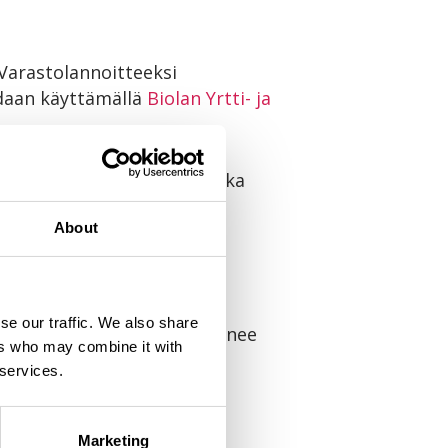
Varastolannoitteeksi
adaan käyttämällä
Biolan Yrtti- ja
nnostellaan. Tarkista tarkka
About
tetta.
se our traffic. We also share
 Varastolannoitteesta liukenee
ers who may combine it with
 services.
een
Biolan
tarpeesta.
Marketing