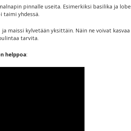
alnapin pinnalle useita. Esimerkiksi basilika ja lob
i taimi yhdessä.
ku ja maissi kylvetään yksittäin. Näin ne voivat kas
oulintaa tarvita.
on helppoa
: