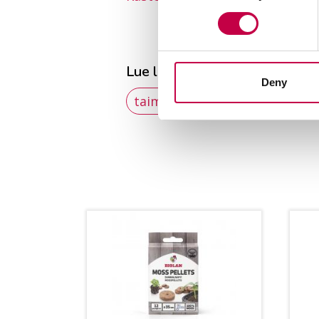
Lue lisää aiheista
Deny
taimikasvatus