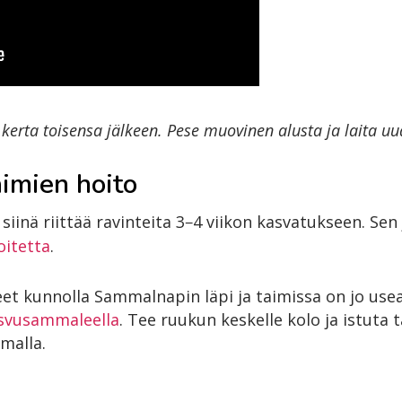
 kerta toisensa jälkeen. Pese muovinen alusta ja laita 
aimien hoito
iinä riittää ravinteita 3
4 viikon kasvatukseen. Sen
−
oitetta
.
et kunnolla Sammalnapin läpi ja taimissa on jo usea
asvusammaleella
. Tee ruukun keskelle kolo ja istuta t
amalla.