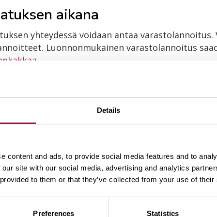
vatuksen aikana
tuksen yhteydessä voidaan antaa varastolannoitus. 
 lannoitteet. Luonnonmukainen varastolannoitus sa
ankakkaa
.
hdään pohjaan asti ulottuva kolo, johon lannoite a
imerkiksi:
Details
un taimiruukkuun lisätään 2 rkl Yrtti- ja taimilannoi
isätään 2 rkl Yrtti- ja taimilannoitetta.
e content and ads, to provide social media features and to analy
ut kerros multaa, jotta se ei houkuttele hyönteisiä.
 our site with our social media, advertising and analytics partn
n ajan ja taimen kasteluun riittääkin pelkkä vesi.
 provided to them or that they’ve collected from your use of their
ssä varastolannoitusta, sekoita taimien kasteluvet
ehtien kellastuminen on selvä merkki lisälannoitus
Preferences
Statistics