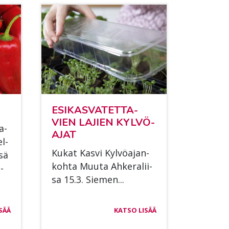
ESI­KAS­VA­TET­TA­
VIEN LA­JIEN KYL­VÖ­
a­
AJAT
el­
Ku­kat Kas­vi Kyl­vö­ajan­
­sä
koh­ta Muu­ta Ah­ke­ra­lii­
­
sa 15.3. Sie­men...
SÄÄ
KATSO LISÄÄ