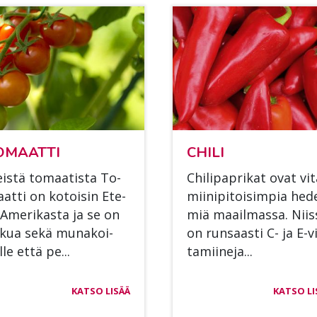
O­MAAT­TI
CHI­LI
eis­tä to­maa­tis­ta To­
Chi­li­papri­kat ovat vi­t
at­ti on ko­toi­sin Ete­
mii­ni­pi­toi­sim­pia he­d
-Ame­ri­kas­ta ja se on
miä maa­il­mas­sa. Niis
­kua sekä mu­na­koi­
on run­saas­ti C- ja E-vi
l­le että pe...
ta­mii­ne­ja...
KATSO LISÄÄ
KATSO LI