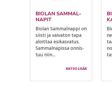
BIO­LAN SAM­MAL­
BI
NA­PIT
KA
Bio­lan Sam­mal­nap­pi on
Bi
siis­ti ja vai­va­ton tapa
ne
aloit­taa esi­kas­va­tus.
ta
Sam­mal­na­pis­sa on­nis­
no
tuu niin...
ta­
KATSO LISÄÄ