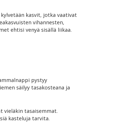
kylvetään kasvit, jotka vaativat
peakasvuisten vihannesten,
t ehtisi venyä sisällä liikaa.
Sammalnappi pystyy
siemen säilyy tasakosteana ja
t vieläkin tasaisemmat.
iä kasteluja tarvita.