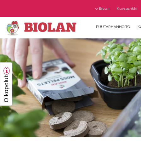
Biolan
Kuvapankki
PUUTARHANHOITO
K
Oikopolut