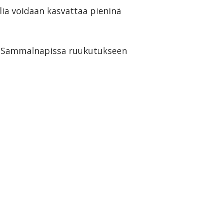
elia voidaan kasvattaa pieninä
vaa Sammalnapissa ruukutukseen