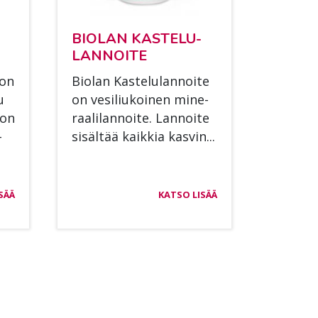
BIO­LAN KAS­TE­LU­
LAN­NOI­TE
 on
Bio­lan Kas­te­lu­lan­noi­te
u
on ve­si­liu­koi­nen mi­ne­
ton
raa­li­lan­noi­te. Lan­noi­te
­
si­säl­tää kaik­kia kas­vin...
SÄÄ
KATSO LISÄÄ