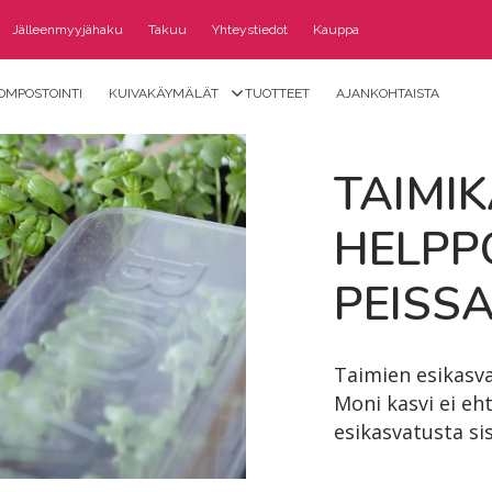
Jälleenmyyjähaku
Takuu
Yhteystiedot
Kauppa
OMPOSTOINTI
KUIVAKÄYMÄLÄT
TUOTTEET
AJANKOHTAISTA
TAI­MI­
HELP­P
PEIS­S
Taimien esikasva
Moni kasvi ei eh
esikasvatusta sis