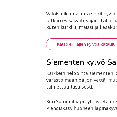
Valoisa ikkunalauta sopii hyvin
pitkän esikasvatusajan. Tällais
kuten kurkku, maissi ja kesäkurp
Katso eri lajien kylvöaikataulu
Siementen kylvö S
Kaikkein helpointa siementen i
varastoimaan paljon vettä, mutt
taimettuu tasaisesti.
Kun Sammalnapit yhdistetään
Pienoiskasvihuoneen läpinäkyvän