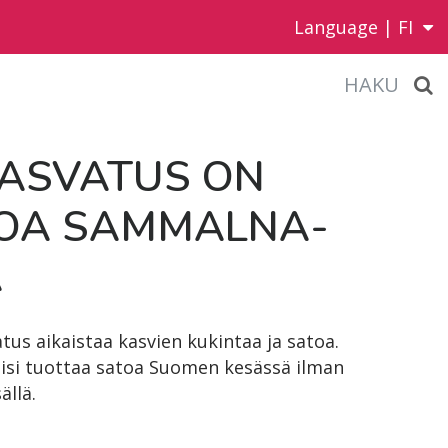
Language |
FI
HAKU
KAS­VA­TUS ON
OA SAM­MAL­NA­
A
tus aikaistaa kasvien kukintaa ja satoa.
tisi tuottaa satoa Suomen kesässä ilman
ällä.