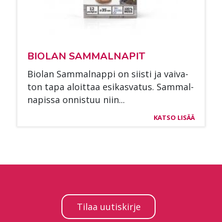
BIO­LAN SAM­MAL­NA­PIT
Bio­lan Sam­mal­nap­pi on siis­ti ja vai­va­
ton tapa aloit­taa esi­kas­va­tus. Sam­mal­
na­pis­sa on­nis­tuu niin...
KATSO LISÄÄ
Tilaa uutiskirje