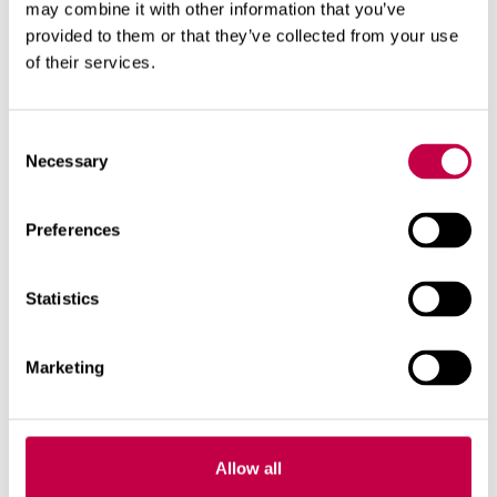
kasville haitallisten mikrobien kasvua.
may combine it with other information that you’ve
provided to them or that they’ve collected from your use
of their services.
Consent
Aiheeseen liittyviä tuotteita
Necessary
Selection
Preferences
Statistics
Marketing
Allow all