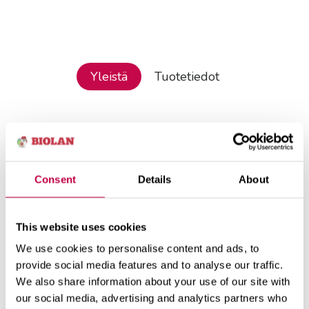
Yleistä
Tuotetiedot
Kasvusammaleen kasvualustaominaisuudet ovat
erinomaiset:
Helppo kasteltava. Rahkasammal varastoi
Consent
Details
About
hyvin vettä kasvien käyttöön.
Sammalkasvualustan ilmava rakenne edistää
juurten hyvinvointia.
This website uses cookies
Sammal säilyttää ilmavuutensa myös märkänä,
We use cookies to personalise content and ads, to
ja siten liikakastelun riski pienenee.
provide social media features and to analyse our traffic.
Ei kuoretu. Kuivuttuaankin rahkasammal imee
hyvin vettä uudelleen.
We also share information about your use of our site with
Rahkasammal ehkäisee tutkitusti monien
our social media, advertising and analytics partners who