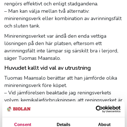
rengörs effektivt och enligt stadgandena.
– Man kan välja mellan två alternativ:
minireningsverk eller kombination av avrinningsfält
och sluten tank.
Minireningsverket var ändå den enda vettiga
lösningen på den här platsen, eftersom ett
avrinningsfält inte lämpar sig särskilt bra i lerjord,
säger Tuomas Maansalo.
Huvudet kallt vid val av utrustning
Tuomas Maansalo berättar att han jämförde olika
minireningsverk före köpet.
– Vid jämförelsen beaktade jag reningsverkets
volym, kemikalieförbrukningen, att reningsverket är
enkelt att serva och tömningsintervallet.
– I Biolan Trio är alla de här konkurrenskraftiga.
Förhållandet mellan pris och kvalitet var också bra.
Consent
Details
About