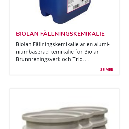
BIO­LAN FÄLL­NINGS­KE­MI­KA­LIE
Bio­lan Fäll­nings­ke­mi­ka­lie är en alu­mi­
nium­ba­se­rad ke­mi­ka­lie för Bio­lan
Brunn­re­nings­verk och Trio. ...
SE MER