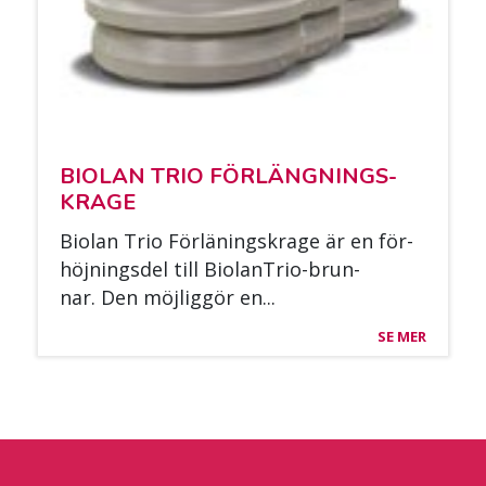
BIO­LAN TRIO FÖR­LÄNG­NINGS­
KRA­GE
Bio­lan Trio För­lä­nings­kra­ge är en för­
höj­nings­del till Bio­lanT­rio-brun­
nar. Den möj­lig­gör en...
SE MER