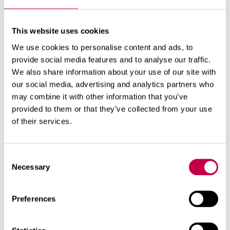
Jag tyckte också att den tredelade behållaren i Trio
var mer funktionssäker än de reningsverk som bara
hade en behållare.
This website uses cookies
Allt färdigt uttänkt
We use cookies to personalise content and ads, to
provide social media features and to analyse our traffic.
Trepersonersfamiljen flyttade in i sitt nya hem i juli
We also share information about your use of our site with
2011. Biolan Trio installerades på några timmar.
our social media, advertising and analytics partners who
Biolan Trio har fungerat utan störningar.
may combine it with other information that you’ve
Servicen har gjorts verkligen enkel.
provided to them or that they’ve collected from your use
Anvisningarna är tydliga och apparaten
of their services.
meddelar själv när det är dags att fylla på
kemikalier eller om det är en tillfällig
funktionsstörning i den
Consent
Necessary
Selection
Preferences