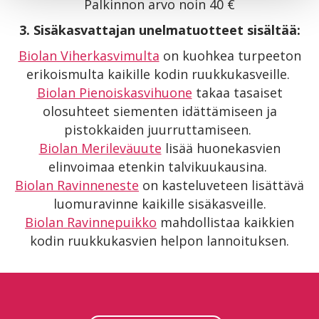
Palkinnon arvo noin 40 €
3. Sisäkasvattajan unelmatuotteet sisältää:
Biolan Viherkasvimulta
on kuohkea turpeeton
erikoismulta kaikille kodin ruukkukasveille.
Biolan Pienoiskasvihuone
takaa tasaiset
olosuhteet siementen idättämiseen ja
pistokkaiden juurruttamiseen.
Biolan Merileväuute
lisää huonekasvien
elinvoimaa etenkin talvikuukausina.
Biolan Ravinneneste
on kasteluveteen lisättävä
luomuravinne kaikille sisäkasveille.
Biolan Ravinnepuikko
mahdollistaa kaikkien
kodin ruukkukasvien helpon lannoituksen.