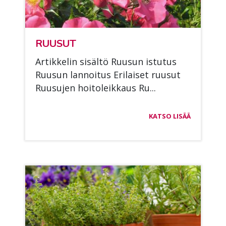
RUUSUT
Ar­tik­ke­lin si­säl­tö Ruusun is­tu­tus
Ruusun lan­noi­tus Eri­lai­set ruusut
Ruusu­jen hoi­to­leik­kaus Ru...
KATSO LISÄÄ