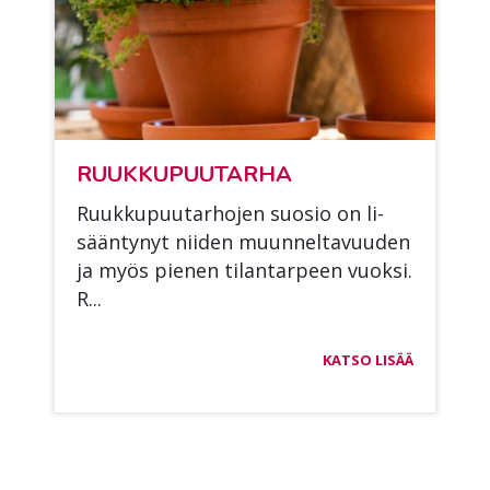
RUUK­KU­PUU­TAR­HA
Ruuk­ku­puu­tar­ho­jen suo­sio on li­
sään­ty­nyt nii­den muun­nel­ta­vuu­den
ja myös pie­nen ti­lan­tar­peen vuok­si.
R...
KATSO LISÄÄ