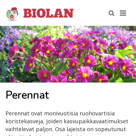
Pe­ren­nat
Perennat ovat monivuotisia ruohovartisia
koristekasveja, joiden kasvupaikkavaatimukset
vaihtelevat paljon. Osa lajeista on sopeutunut