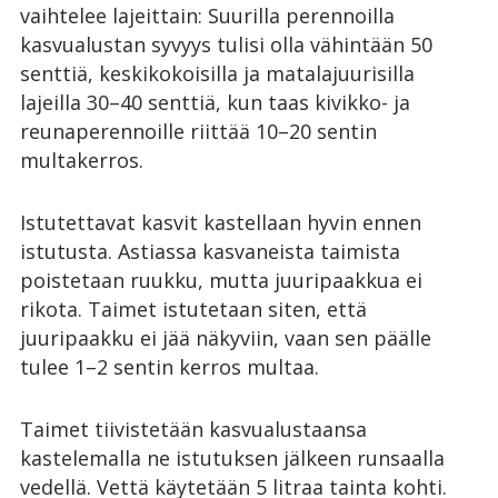
vaihtelee lajeittain: Suurilla perennoilla
kasvualustan syvyys tulisi olla vähintään 50
senttiä, keskikokoisilla ja matalajuurisilla
lajeilla 30–40 senttiä, kun taas kivikko- ja
reunaperennoille riittää 10–20 sentin
multakerros.
Istutettavat kasvit kastellaan hyvin ennen
istutusta. Astiassa kasvaneista taimista
poistetaan ruukku, mutta juuripaakkua ei
rikota. Taimet istutetaan siten, että
juuripaakku ei jää näkyviin, vaan sen päälle
tulee 1–2 sentin kerros multaa.
Taimet tiivistetään kasvualustaansa
kastelemalla ne istutuksen jälkeen runsaalla
vedellä. Vettä käytetään 5 litraa tainta kohti.