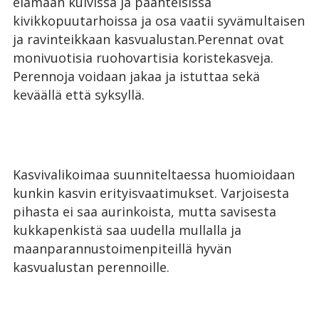
elämään kuivissa ja paahteisissa
kivikkopuutarhoissa ja osa vaatii syvämultaisen
ja ravinteikkaan kasvualustan.Perennat ovat
monivuotisia ruohovartisia koristekasveja.
Perennoja voidaan jakaa ja istuttaa sekä
keväällä että syksyllä.
Kasvivalikoimaa suunniteltaessa huomioidaan
kunkin kasvin erityisvaatimukset. Varjoisesta
pihasta ei saa aurinkoista, mutta savisesta
kukkapenkistä saa uudella mullalla ja
maanparannustoimenpiteillä hyvän
kasvualustan perennoille.