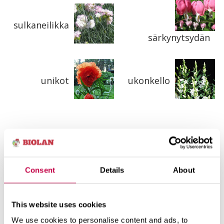
sulkaneilikka
särkynytsydän
unikot
ukonkello
Consent
Details
About
Lue lisää aiheista
koristekasvit
kukat
perennat
This website uses cookies
We use cookies to personalise content and ads, to