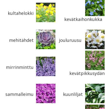
kultahelokki
kevätkaihonkukka
mehitähdet
jouluruusu
mirrinminttu
kevätpikkusydän
sammalleimu
kuunliljat