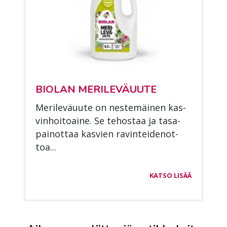
BIO­LAN ME­RI­LE­VÄ­UU­TE
Me­ri­le­vä­uu­te on nes­te­mäi­nen kas­
vin­hoi­toai­ne. Se te­hos­taa ja ta­sa­
pai­not­taa kas­vien ra­vin­tei­den­ot­
toa...
KATSO LISÄÄ