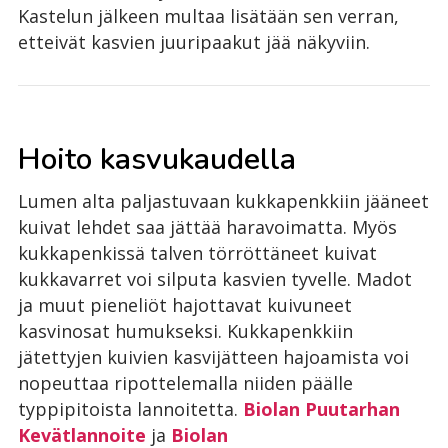
Kastelun jälkeen multaa lisätään sen verran,
etteivät kasvien juuripaakut jää näkyviin.
Hoito kasvukaudella
Lumen alta paljastuvaan kukkapenkkiin jääneet
kuivat lehdet saa jättää haravoimatta. Myös
kukkapenkissä talven törröttäneet kuivat
kukkavarret voi silputa kasvien tyvelle. Madot
ja muut pieneliöt hajottavat kuivuneet
kasvinosat humukseksi. Kukkapenkkiin
jätettyjen kuivien kasvijätteen hajoamista voi
nopeuttaa ripottelemalla niiden päälle
typpipitoista lannoitetta.
Biolan Puutarhan
Kevätlannoite
ja
Biolan