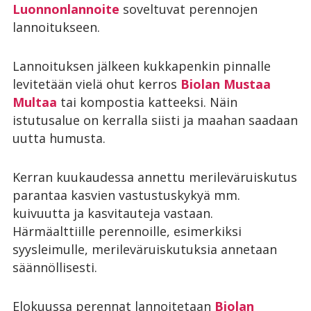
Luonnonlannoite
soveltuvat perennojen
lannoitukseen.
Lannoituksen jälkeen kukkapenkin pinnalle
levitetään vielä ohut kerros
Biolan Mustaa
Multaa
tai kompostia katteeksi. Näin
istutusalue on kerralla siisti ja maahan saadaan
uutta humusta.
Kerran kuukaudessa annettu merileväruiskutus
parantaa kasvien vastustuskykyä mm.
kuivuutta ja kasvitauteja vastaan.
Härmäalttiille perennoille, esimerkiksi
syysleimulle, merileväruiskutuksia annetaan
säännöllisesti.
Elokuussa perennat lannoitetaan
Biolan