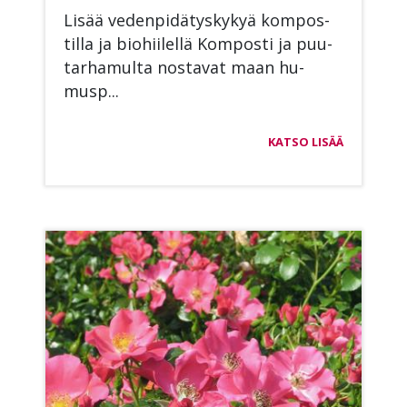
Li­sää ve­den­pi­dä­tys­ky­kyä kom­pos­
til­la ja bio­hii­lel­lä Kom­pos­ti ja puu­
tar­ha­mul­ta nos­ta­vat maan hu­
musp...
KATSO LISÄÄ