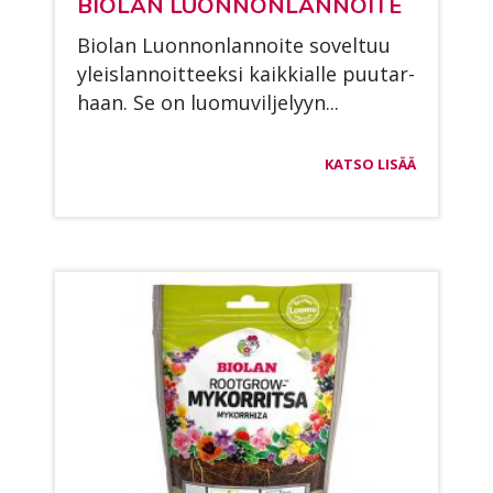
BIO­LAN LUON­NON­LAN­NOI­TE
Bio­lan Luon­non­lan­noi­te so­vel­tuu
yleis­lan­noit­teek­si kaik­kial­le puu­tar­
haan. Se on luo­mu­vil­je­lyyn...
KATSO LISÄÄ