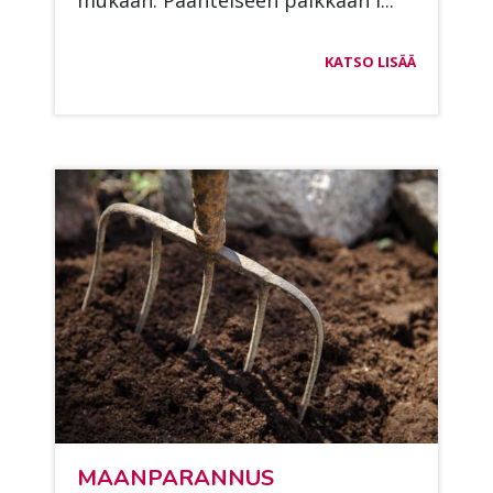
mu­kaan. Paah­tei­seen paik­kaan i...
KATSO LISÄÄ
MAAN­PA­RAN­NUS