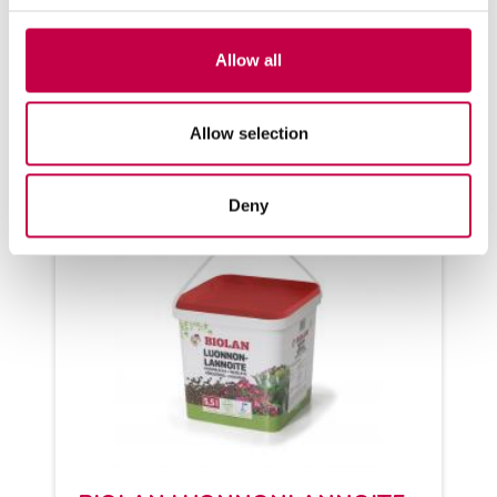
nä yh­dis­ty­vät or­gaa­nis­ten ja...
Allow all
KATSO LISÄÄ
Allow selection
Deny