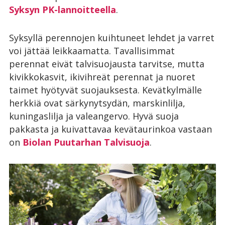
Syksyn PK-lannoitteella
.
Syksyllä perennojen kuihtuneet lehdet ja varret
voi jättää leikkaamatta. Tavallisimmat
perennat eivät talvisuojausta tarvitse, mutta
kivikkokasvit, ikivihreät perennat ja nuoret
taimet hyötyvät suojauksesta. Kevätkylmälle
herkkiä ovat särkynytsydän, marskinlilja,
kuningaslilja ja valeangervo. Hyvä suoja
pakkasta ja kuivattavaa kevätaurinkoa vastaan
on
Biolan Puutarhan Talvisuoja
.