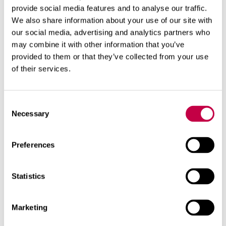
Aiheeseen liittyviä tuotteita
provide social media features and to analyse our traffic.
We also share information about your use of our site with
our social media, advertising and analytics partners who
may combine it with other information that you’ve
provided to them or that they’ve collected from your use
of their services.
Consent
Necessary
Selection
Preferences
Statistics
BIO­LAN PUU­TAR­HAN KE­VÄT­
LAN­NOI­TE
Marketing
Bio­lan Puu­tar­han Ke­vät­lan­noi­te on
yleis­lan­noi­te koko puu­tar­haan. Sii­