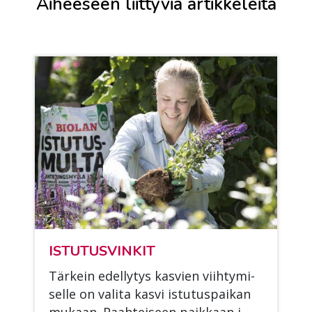
Aiheeseen liittyviä artikkeleita
IS­TU­TUS­VIN­KIT
Tär­kein edel­ly­tys kas­vien viih­ty­mi­
sel­le on va­li­ta kas­vi is­tu­tus­pai­kan