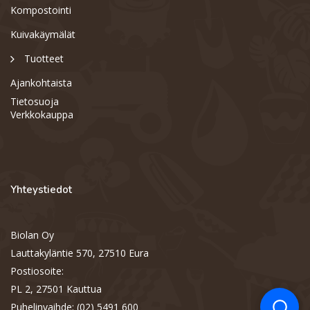
Kompostointi
Kuivakäymälät
Tuotteet
Ajankohtaista
Tietosuoja
Verkkokauppa
Yhteystiedot
Biolan Oy
Support
S
Lauttakyläntie 570, 27510 Eura
Hi there! How can we help you
today?
Postiosoite:
PL 2, 27501 Kauttua
Puhelinvaihde: (02) 5491 600