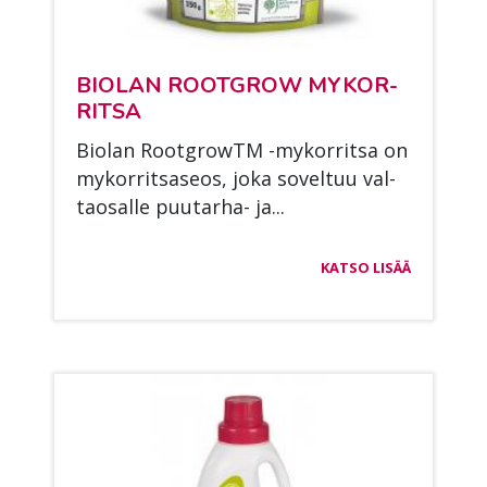
BIO­LAN ROOTGROW MY­KOR­
RIT­SA
Bio­lan RootgrowTM -my­kor­rit­sa on
my­kor­rits­a­seos, joka so­vel­tuu val­
tao­sal­le puu­tar­ha- ja...
KATSO LISÄÄ