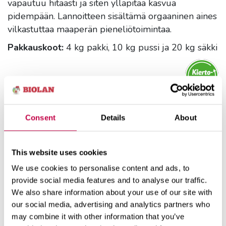
vapautuu hitaasti ja siten ylläpitää kasvua
pidempään. Lannoitteen sisältämä orgaaninen aines
vilkastuttaa maaperän pieneliötoimintaa.
Pakkauskoot:
4 kg pakki, 10 kg pussi ja 20 kg säkki
Consent
Details
About
JÄLLEENMYYNTIHAKU
This website uses cookies
We use cookies to personalise content and ads, to
Käyttö
Tuotetiedot
provide social media features and to analyse our traffic.
We also share information about your use of our site with
our social media, advertising and analytics partners who
may combine it with other information that you’ve
Lannoita keväällä, kun maa on sulanut.