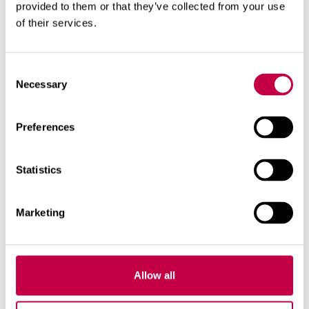
provided to them or that they’ve collected from your use
Vi­her­ka­ton te­ke­mi­nen esi­mer­kik­si
of their services.
huus­siin, ros­ka­ka­tok­seen tai puu­lii­te­
riin on no­pea tapa saa­da iha­na...
Consent
11.10.2018
KATSO LISÄÄ
Necessary
Selection
Preferences
Statistics
Marketing
Allow all