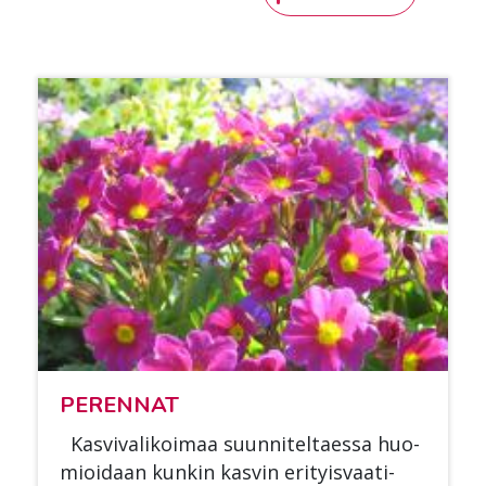
PE­REN­NAT
Kas­vi­va­li­koi­maa suun­ni­tel­taes­sa huo­
mioi­daan kun­kin kas­vin eri­tyis­vaa­ti­