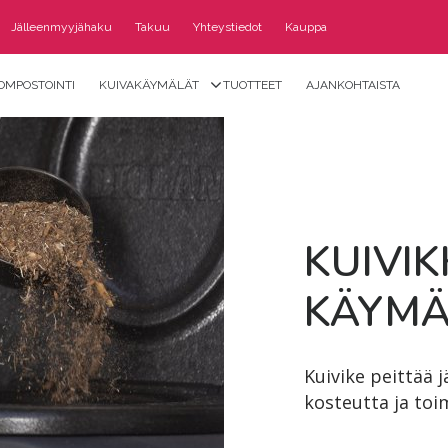
Jälleenmyyjähaku
Takuu
Yhteystiedot
Kauppa
OMPOSTOINTI
KUIVAKÄYMÄLÄT
TUOTTEET
AJANKOHTAISTA
KUI­VI
KÄY­MÄ
Kuivike peittää j
kosteutta ja toim