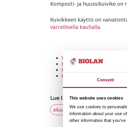
Komposti- ja huussikuivike on 
Kuivikkeen käyttö on vaivatonta
varrellisella kauhalla
.
Valitse oikea Biolan-kuiva
Käymälän ilmastointi ja tu
Käymälän nesteiden poisto
Käymälän nesteiden käyttö 
Consent
Lue lisää aiheista
This website uses cookies
We use cookies to personalis
ekoasuminen
kuivakäymäl
information about your use of
other information that you’ve