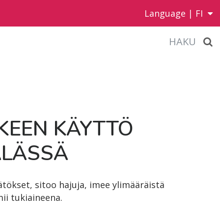
Language |
FI
HAKU
K­KEEN KÄYT­TÖ
­LÄS­SÄ
ätökset, sitoo hajuja, imee ylimääräistä
ii tukiaineena.