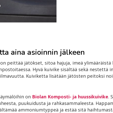
tta aina asioinnin jälkeen
n peittää jätökset, sitoa hajuja, imeä ylimääräistä
postoitaessa. Hyvä kuivike sisältää sekä nestettä i
lmavuutta. Kuiviketta lisätään jätösten peitoksi no
akäymälöihin on
Biolan Komposti- ja huussikuivike
. 
eesta, puukuidusta ja rahkasammaleesta. Happamu
sältämää ammoniumtyppeä ja estää sitä haihtumast