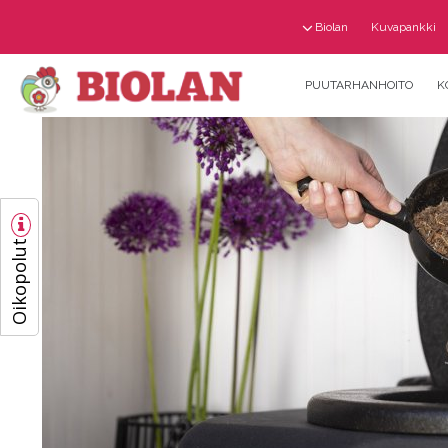
Biolan
Kuvapankki
PUUTARHANHOITO
K
Oikopolut