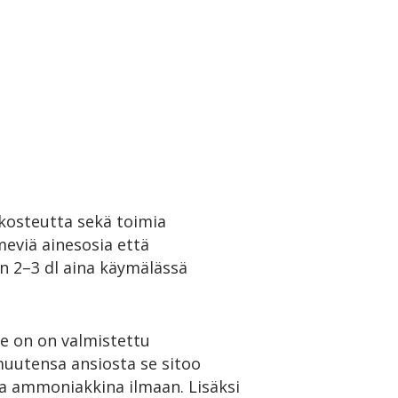
 kosteutta sekä toimia
meviä ainesosia että
in 2–3 dl aina käymälässä
Se on on valmistettu
utensa ansiosta se sitoo
a ammoniakkina ilmaan. Lisäksi