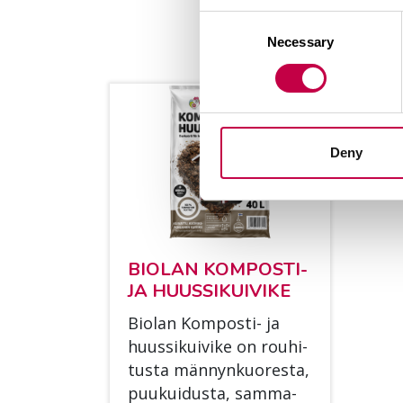
Consent
Necessary
Selection
Deny
BIO­LAN KOM­POS­TI-
JA HUUS­SI­KUI­VI­KE
Bio­lan Kom­pos­ti- ja
huus­si­kui­vi­ke on rou­hi­
tus­ta män­nyn­kuo­res­ta,
puu­kui­dus­ta, sam­ma­