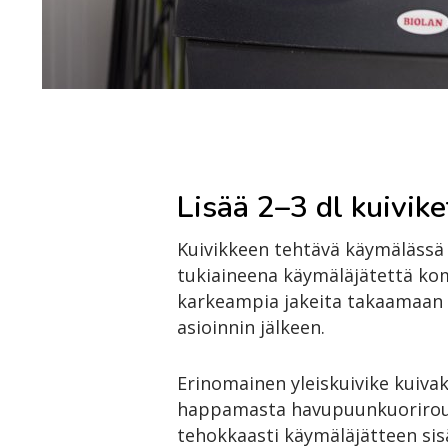
Lisää 2–3 dl kuivike
Kuivikkeen tehtävä käymälässä o
tukiaineena käymäläjätettä kom
karkeampia jakeita takaamaan i
asioinnin jälkeen.
Erinomainen yleiskuivike kuiv
happamasta havupuunkuorirouh
tehokkaasti käymäläjätteen si