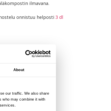
mäläkompostin ilmavana.
nnostelu onnistuu helposti
3 dl
lto ja tyhjennys
en kompostointi
äyttö käymälässä
etilan viihtyisyys
About
se our traffic. We also share
ers who may combine it with
 services.