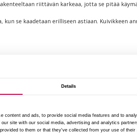
rakenteeltaan riittävän karkeaa, jotta se pitää käy
, kun se kaadetaan erilliseen astiaan. Kuivikkeen a
käymälä
Käymälän huo
uletuksen tarve
Käymäläjätte
 ja keräys
Kuivikkeen k
ja jatkokäsittely
Käymälän huon
Details
e content and ads, to provide social media features and to analy
ä
 our site with our social media, advertising and analytics partn
 provided to them or that they’ve collected from your use of their