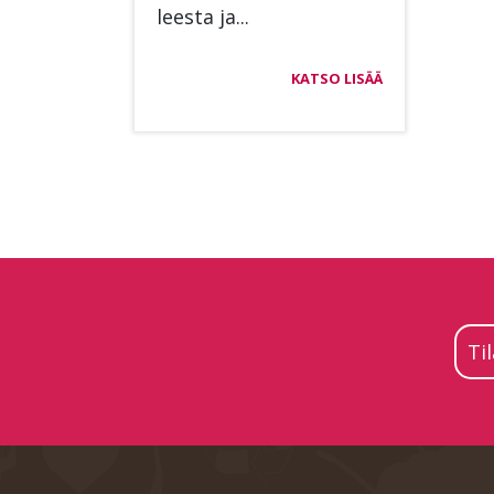
lees­ta ja...
KATSO LISÄÄ
Ti