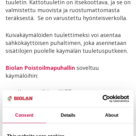
tuuletin. Kattotuuletin on itsekoottava, ja se on
valmistettu muovista ja ruostumattomasta
teräksestä. Se on varustettu hyönteisverkolla.
Kuivakäymälöiden tuulettimeksi voi asentaa
sähkökäyttöisen puhaltimen, joka asennetaan
sisätilojen puolelle käymälän tuuletusputkeen.
Biolan Poistoilmapuhallin
soveltuu
käymälöihin:
eco
Kompostikäymälä
Kuivikekäymälä
Erotteleva Kuivikekäymälä
Simplett
Consent
Details
About