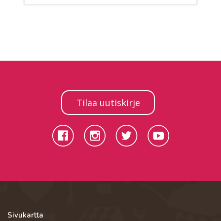
Tilaa uutiskirje
Sivukartta