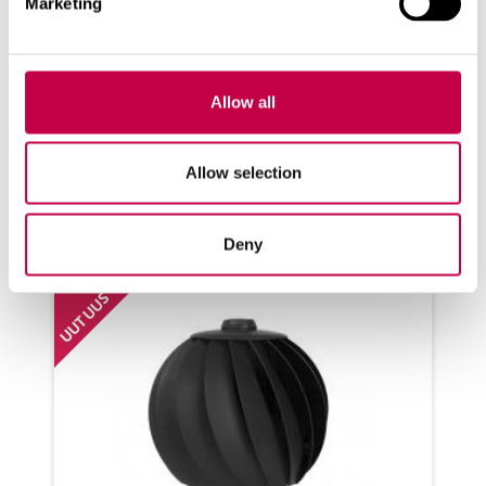
Marketing
BIO­LAN TUU­LI­TUU­LE­TIN
Toi­mii tuu­len voi­mal­la ei tar­vit­se
säh­köä kui­va­käy­mä­löi­hin yms. hil­
Allow all
jai­nen help­po...
Allow selection
KATSO LISÄÄ
Deny
UUTUUS