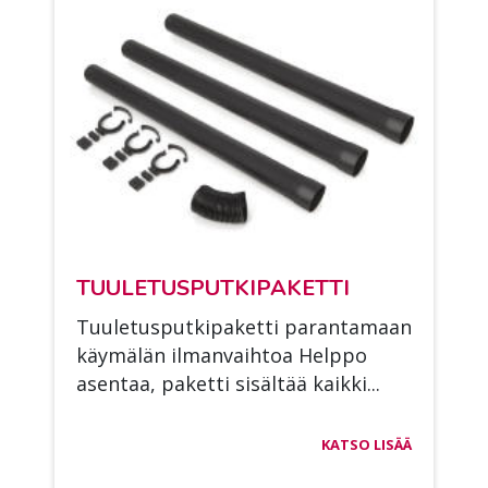
TUU­LE­TUS­PUT­KI­PA­KET­TI
Tuu­le­tus­put­ki­pa­ket­ti pa­ran­ta­maan
käy­mä­län il­man­vaih­toa Help­po
asen­taa, pa­ket­ti si­säl­tää kaik­ki...
KATSO LISÄÄ