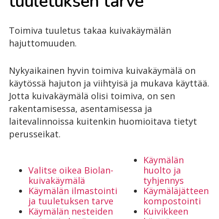
tuu­le­tuk­sen tar­ve
Toimiva tuuletus takaa kuivakäymälän
hajuttomuuden.
Nykyaikainen hyvin toimiva kuivakäymälä on
käytössä hajuton ja viihtyisä ja mukava käyttää.
Jotta kuivakäymälä olisi toimiva, on sen
rakentamisessa, asentamisessa ja
laitevalinnoissa kuitenkin huomioitava tietyt
perusseikat.
Käymälän
Valitse oikea Biolan-
huolto ja
kuivakäymälä
tyhjennys
Käymälän ilmastointi
Käymäläjätteen
ja tuuletuksen tarve
kompostointi
Käymälän nesteiden
Kuivikkeen