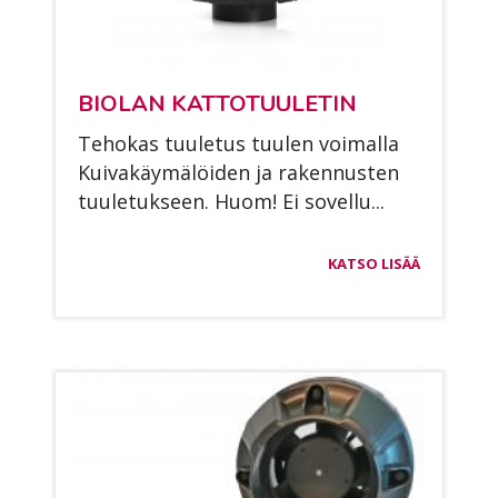
BIO­LAN KAT­TO­TUU­LE­TIN
Te­ho­kas tuu­le­tus tuu­len voi­mal­la
Kui­va­käy­mä­löi­den ja ra­ken­nus­ten
tuu­le­tuk­seen. Huom! Ei so­vel­lu...
KATSO LISÄÄ