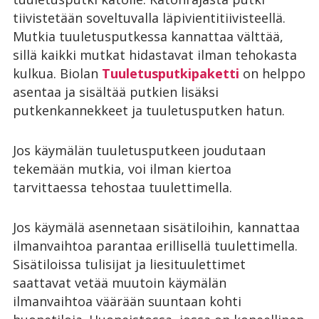
tiivistetään soveltuvalla läpivientitiivisteellä.
Mutkia tuuletusputkessa kannattaa välttää,
sillä kaikki mutkat hidastavat ilman tehokasta
kulkua. Biolan
Tuuletusputkipaketti
on helppo
asentaa ja sisältää putkien lisäksi
putkenkannekkeet ja tuuletusputken hatun.
Jos käymälän tuuletusputkeen joudutaan
tekemään mutkia, voi ilman kiertoa
tarvittaessa tehostaa tuulettimella.
Jos käymälä asennetaan sisätiloihin, kannattaa
ilmanvaihtoa parantaa erillisellä tuulettimella.
Sisätiloissa tulisijat ja liesituulettimet
saattavat vetää muutoin käymälän
ilmanvaihtoa väärään suuntaan kohti