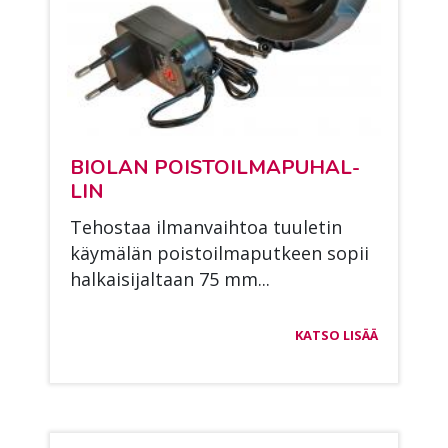
BIO­LAN POIS­TOIL­MA­PU­HAL­
LIN
Te­hos­taa il­man­vaih­toa tuu­le­tin
käy­mä­län pois­toil­ma­put­keen so­pii
hal­kai­si­jal­taan 75 mm...
KATSO LISÄÄ