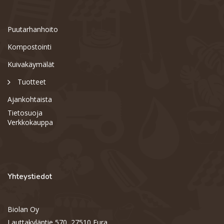
Puutarhanhoito
Kompostointi
Kuivakäymälät
Tuotteet
Ajankohtaista
Tietosuoja
Verkkokauppa
Yhteystiedot
Biolan Oy
Support
S
Lauttakyläntie 570, 27510 Eura
Hi there! How can we help you