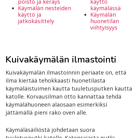
poisto ja keräys
käyttö
Käymälän nesteiden
käymälässä
käyttö ja
Käymälän
jatkokäsittely
huonetilan
viihtyisyys
Kuivakäymälän ilmastointi
Kuivakäymälän ilmastoinnin periaate on, että
ilma kiertää tehokkaasti huonetilasta
käymäläistuimen kautta tuuletusputken kautta
katolle. Korvausilman otto kannattaa tehdä
käymälähuoneen alaosaan esimerkiksi
jättämällä pieni rako oven alle.
Käymäläsäiliöstä johdetaan suora
tuuletusputki katolle. Katonrajasta putki