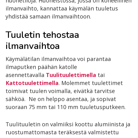
huonetiloja. Huoneistossa, jossa on koneellinen
ilmanvaihto, kannattaa käymälän tuuletus
yhdistää samaan ilmanvaihtoon.
Tuuletin tehostaa
ilmanvaihtoa
Käymälätilan ilmanvaihtoa voi parantaa
ilmaputken päähän katolle
asennettavalla
Tuulituulettimella
tai
Kattotuulettimella
. Molemmet tuulettimet
toimivat tuulen voimalla, eivätkä tarvitse
sähköä. Ne on helppo asentaa, ja sopivat
suoraan 75 mm tai 110 mm tuuletusputkeen.
Tuulituuletin on valmiiksi koottu alumiinista ja
ruostumattomasta teräksestä valmistettu