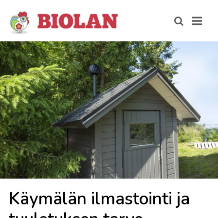
Käy­mä­län il­mas­toin­ti ja