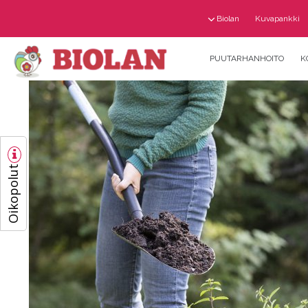
Biolan
Kuvapankki
PUUTARHANHOITO
K
Oikopolut