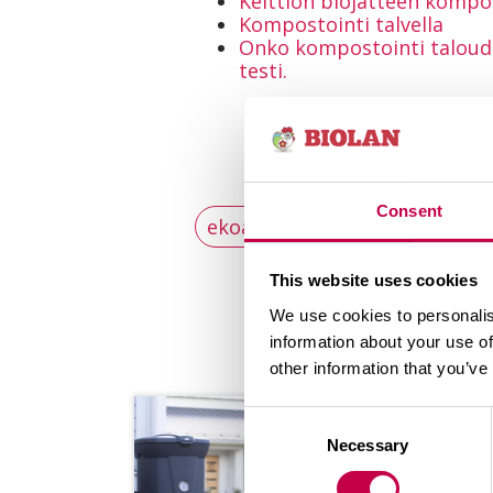
Keittiön biojätteen kompo
Kompostointi talvella
Onko kompostointi taloude
testi.
Consent
ekoasuminen
kierrätys
This website uses cookies
We use cookies to personalis
information about your use of
other information that you’ve
Consent
Necessary
Selection