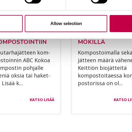
Allow selection
N­KIT PUU­TAR­HA­
KOM­POS­TOI KE­SÄ
OM­POS­TOIN­TIIN
MÖ­KIL­LÄ
u­tar­ha­jät­teen kom­
Kom­pos­toi­mal­la se­k
s­toin­nin ABC Ko­koa
jät­teen mää­rä vä­he­n
m­pos­tin poh­jal­le
Keit­tiön bio­jät­tei­tä
e­niä ok­sia tai ha­ket­
kom­pos­toi­taes­sa ko
 Li­sää k...
pos­to­ris­sa on ol...
KATSO LISÄÄ
KATSO LI