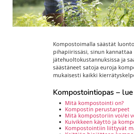
Kompostoimalla säästät luontoa
pihapiirissäsi, sinun kannattaa 
jätehuoltokustannuksissa ja sa
säästäneet satoja euroja komp
mukaisesti kaikki kierrätyskelpo
Kompostointiopas – lue 
Mitä kompostointi on?
Kompostin perustarpeet
Mitä kompostoriin voi/ei vo
Kuivikkeen käyttö ja komp
Kompostointiin liittyvät 