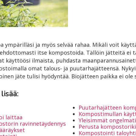
 ympärilläsi ja myös selvää rahaa. Mikäli voit käy
ehdottomasti itse kompostoida. Tällöin jätteitä ei t
at käyttöösi ilmaista, puhdasta maanparannusainett
ostoimalla omat talous- ja puutarhajätteensä. Nyky
inen jäte tulisi hyödyntää. Biojätteen paikka ei ole 
lisää:
Puutarhajätteen kom
Kompostimullan käyt
i laittaa
Yleisimmät ongelmati
ostorin ravinnetäydennys
Perusta kompostori
määräykset
Kompostointi taloyht