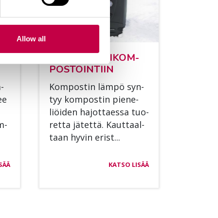
Allow all
­
VIN­KIT TAL­VI­KOM­
POS­TOIN­TIIN
a­
Kom­pos­tin läm­pö syn­
ee
tyy kom­pos­tin pie­ne­
liöi­den ha­jot­taes­sa tuo­
m­
ret­ta jä­tet­tä. Kaut­taal­
taan hy­vin erist...
SÄÄ
KATSO LISÄÄ