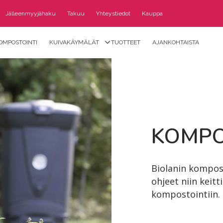
Jälleenmyyjähaku
Takuu
Yhteystiedot
Kauppa
OMPOSTOINTI
KUIVAKÄYMÄLÄT
TUOTTEET
AJANKOHTAISTA
KOM­PO
Biolanin kompos
ohjeet niin keit
kompostointiin.