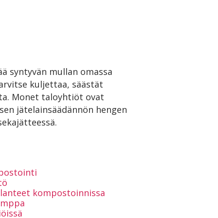
ttää syntyvän mullan omassa
arvitse kuljettaa, säästät
a. Monet taloyhtiöt ovat
isen jätelainsäädännön hengen
sekajätteessä.
postointi
tö
lanteet kompostoinnissa
kimppa
iöissä