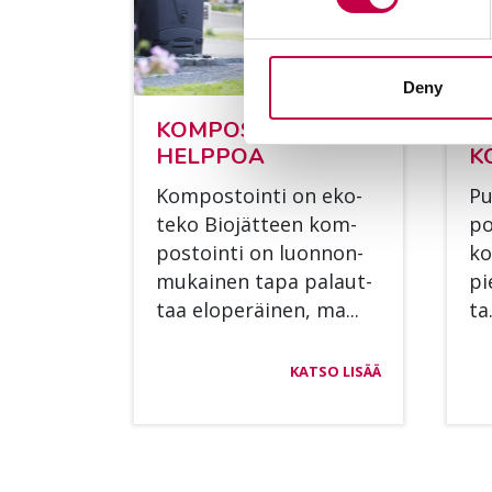
Deny
KOM­POS­TOIN­TI ON
VI
HELP­POA
K
Kom­pos­toin­ti on eko­
Pu
te­ko Bio­jät­teen kom­
po
pos­toin­ti on luon­non­
ko
mu­kai­nen tapa pa­laut­
pi
taa elo­pe­räi­nen, ma...
ta.
KATSO LISÄÄ