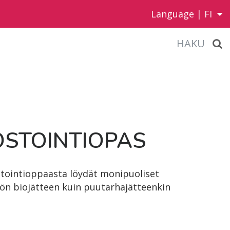
Language |
FI
HAKU
S­TOIN­TIO­PAS
tointioppaasta löydät monipuoliset
tiön biojätteen kuin puutarhajätteenkin