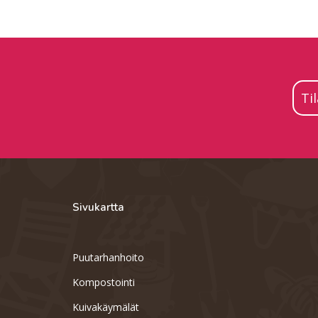
Ti
Sivukartta
Puutarhanhoito
Kompostointi
Kuivakäymälät