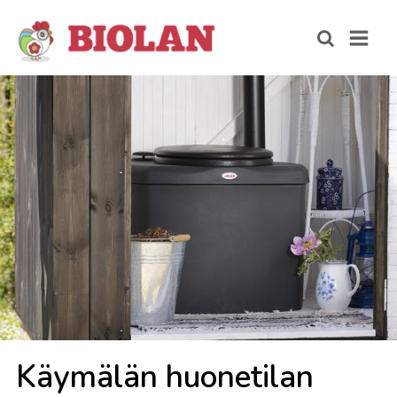
Käy­mä­län huo­ne­ti­lan