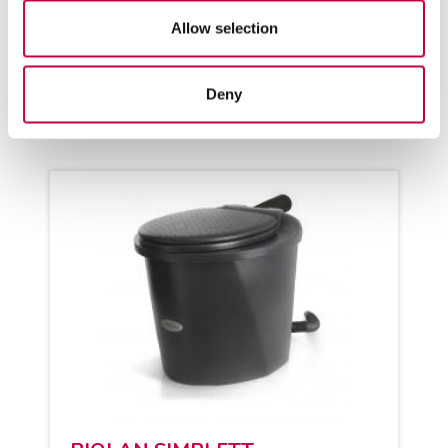
pos­toi­va kom­pos­toi myös...
Allow selection
KATSO LISÄÄ
Deny