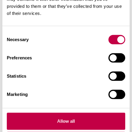
provided to them or that they’ve collected from your use
of their services.
Consent
Necessary
Selection
Preferences
Statistics
Marketing
BIO­LAN KOM­POS­TI­KÄY­MÄ­LÄ
ECO
Suo­men suo­si­tuin kui­va­käy­mä­lä!
Allow all
käy­mä­lä­jät­teen te­hok­kaas­ti kom­