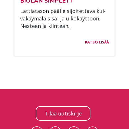
BIO­LAN SIMPLETT
Lat­tia­ta­son pääl­le si­joi­tet­ta­va kui­
va­käy­mä­lä sisä- ja ul­ko­käyt­töön.
Nes­teen ja kiin­teän...
KATSO LISÄÄ
Tilaa uutiskirje