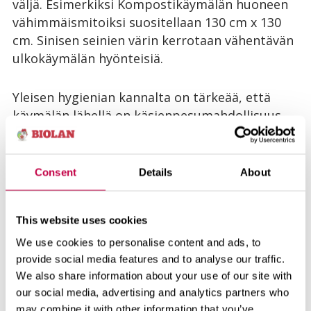
väljä. Esimerkiksi Kompostikäymälän huoneen
vähimmäismitoiksi suositellaan 130 cm x 130
cm. Sinisen seinien värin kerrotaan vähentävän
ulkokäymälän hyönteisiä.
Yleisen hygienian kannalta on tärkeää, että
käymälän lähellä on käsienpesumahdollisuus.
Käymälässä kannattaa olla roskakori roskille,
jotta kompostoitavan jätteen sekaan ei joudu
kompostoitumattomia roskia ja huonetila
Consent
Details
About
säilyy siistinä.
This website uses cookies
Lue lisää aiheista
We use cookies to personalise content and ads, to
provide social media features and to analyse our traffic.
ekoasuminen
kuivakäymälä
We also share information about your use of our site with
our social media, advertising and analytics partners who
Aiheeseen liittyviä tuotteita
may combine it with other information that you’ve