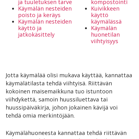
ja tuuletuksen tarve
kompostointi
Käymälän nesteiden
Kuivikkeen
poisto ja keräys
käyttö
Käymälän nesteiden
käymälässä
käyttö ja
Käymälän
jatkokäsittely
huonetilan
viihtyisyys
Jotta käymälää olisi mukava käyttää, kannattaa
käymälätilasta tehdä viihtyisä. Riittävän
kokoinen maisemaikkuna tuo istuntoon
viihdykettä, samoin huussiluettava tai
huussipäiväkirja, johon jokainen kävijä voi
tehdä omia merkintöjään.
Käymälähuoneesta kannattaa tehdä riittävän