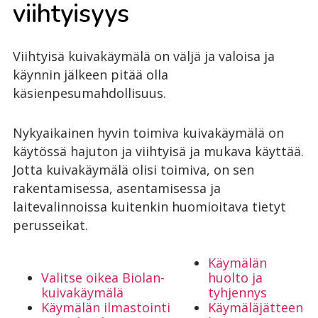
viih­tyi­syys
Viihtyisä kuivakäymälä on väljä ja valoisa ja
käynnin jälkeen pitää olla
käsienpesumahdollisuus.
Nykyaikainen hyvin toimiva kuivakäymälä on
käytössä hajuton ja viihtyisä ja mukava käyttää.
Jotta kuivakäymälä olisi toimiva, on sen
rakentamisessa, asentamisessa ja
laitevalinnoissa kuitenkin huomioitava tietyt
perusseikat.
Käymälän
Valitse oikea Biolan-
huolto ja
kuivakäymälä
tyhjennys
Käymälän ilmastointi
Käymäläjätteen