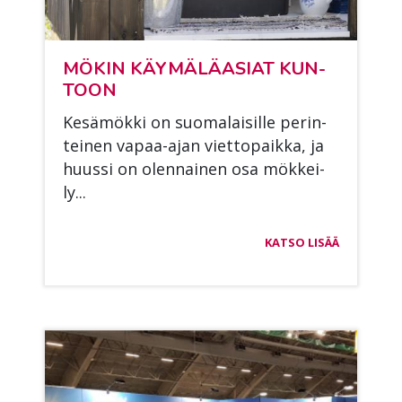
MÖ­KIN KÄY­MÄ­LÄ­ASIAT KUN­
TOON
Ke­sä­mök­ki on suo­ma­lai­sil­le pe­rin­
tei­nen va­paa-ajan viet­to­paik­ka, ja
huus­si on olen­nai­nen osa mök­kei­
ly...
KATSO LISÄÄ