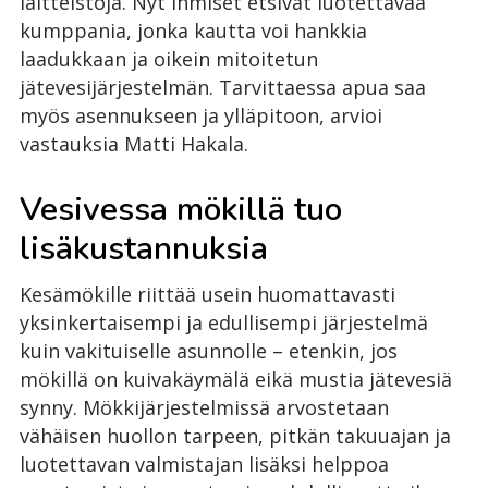
laitteistoja. Nyt ihmiset etsivät luotettavaa
kumppania, jonka kautta voi hankkia
laadukkaan ja oikein mitoitetun
jätevesijärjestelmän. Tarvittaessa apua saa
myös asennukseen ja ylläpitoon, arvioi
vastauksia Matti Hakala.
Vesivessa mökillä tuo
lisäkustannuksia
Kesämökille riittää usein huomattavasti
yksinkertaisempi ja edullisempi järjestelmä
kuin vakituiselle asunnolle – etenkin, jos
mökillä on kuivakäymälä eikä mustia jätevesiä
synny. Mökkijärjestelmissä arvostetaan
vähäisen huollon tarpeen, pitkän takuuajan ja
luotettavan valmistajan lisäksi helppoa