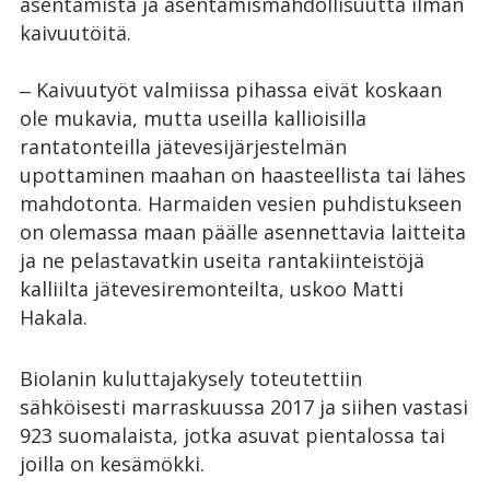
asentamista ja asentamismahdollisuutta ilman
kaivuutöitä.
‒ Kaivuutyöt valmiissa pihassa eivät koskaan
ole mukavia, mutta useilla kallioisilla
rantatonteilla jätevesijärjestelmän
upottaminen maahan on haasteellista tai lähes
mahdotonta. Harmaiden vesien puhdistukseen
on olemassa maan päälle asennettavia laitteita
ja ne pelastavatkin useita rantakiinteistöjä
kalliilta jätevesiremonteilta, uskoo Matti
Hakala.
Biolanin kuluttajakysely toteutettiin
sähköisesti marraskuussa 2017 ja siihen vastasi
923 suomalaista, jotka asuvat pientalossa tai
joilla on kesämökki.