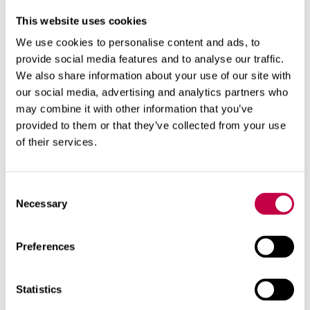
This website uses cookies
We use cookies to personalise content and ads, to
BIO­LAN HAR­MAA­VE­SI­SUO­DA­
provide social media features and to analyse our traffic.
TIN 125
We also share information about your use of our site with
Suo­da­tin, joka sal­lii pi­dem­mät­kin
our social media, advertising and analytics partners who
käyt­tö­kat­kot! puh­dis­ta­mo kai­kil­le
may combine it with other information that you’ve
provided to them or that they’ve collected from your use
pe­su­ve­sil­le ...
of their services.
KATSO LISÄÄ
Consent
Necessary
Selection
Preferences
Statistics