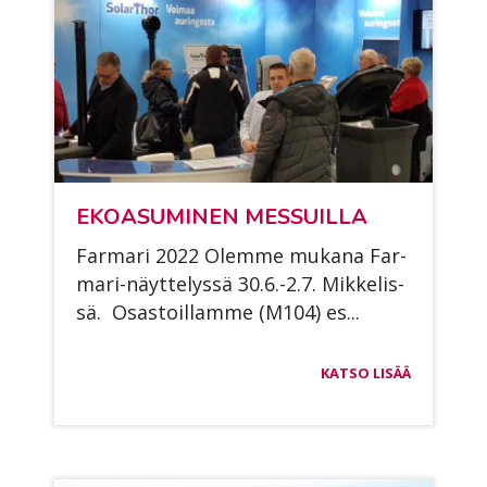
EKOA­SU­MI­NEN MES­SUIL­LA
Far­ma­ri 2022 Olem­me mu­ka­na Far­
ma­ri-näyt­te­lys­sä 30.6.-2.7. Mik­ke­lis­
sä. Osas­toil­lam­me (M104) es...
KATSO LISÄÄ