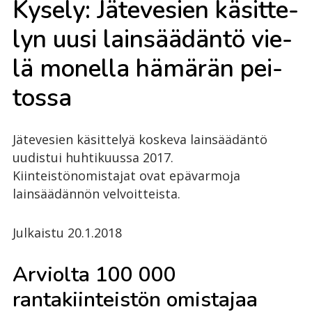
Ky­se­ly: Jä­te­ve­sien kä­sit­te­
lyn uusi lain­sää­dän­tö vie­
lä mo­nel­la hä­mä­rän pei­
tos­sa
Jätevesien käsittelyä koskeva lainsäädäntö
uudistui huhtikuussa 2017.
Kiinteistönomistajat ovat epävarmoja
lainsäädännön velvoitteista.
Julkaistu 20.1.2018
Arviolta 100 000
rantakiinteistön omistajaa