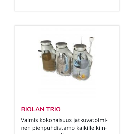
BIO­LAN TRIO
Val­mis ko­ko­nai­suus jat­ku­va­toi­mi­
nen pien­puh­dis­ta­mo kai­kil­le kiin­