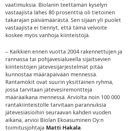
vaatimuksia. Biolanin teettämän kyselyn
vastaajista lähes 80 prosenttia oli tietoinen
takarajan päivämäärästä. Sen sijaan yli puolet
vastaajista ei tiennyt, että tämä velvoite
koskee myös vanhoja kiinteistöjä.
‒ Kaikkien ennen vuotta 2004 rakennettujen ja
rannassa tai pohjavesialueella sijaitsevien
kiinteistöjen jätevesijärjestelmät pitää
kunnostaa määräpäivään mennessä.
Rantamökit ovat suurin yksittäinen ryhmä,
jossa tarvitaan jätevesiremontteja
määräaikana mennessä. Arviolta noin 100 000
rantakiinteistölle tarvitaan parannuksia
jätevesiasioihin seuraavan kahden vuoden
aikana, arvioi Biolan Ekoasuminen Oy:n
toimitusjohtaja
Matti Hakala
.