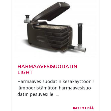
HAR­MAA­VE­SI­SUO­DA­TIN
LIGHT
Har­maa­ve­si­suo­da­tin ke­sä­käyt­töön !
läm­pö­eris­tä­mä­tön har­maa­ve­si­suo­
da­tin pe­su­ve­sil­le ...
KATSO LISÄÄ