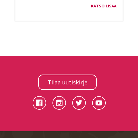
KATSO LISÄÄ
Tilaa uutiskirje