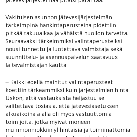
jätevesijärjestelmää pitäisi parantaa.
Vakituisen asunnon jätevesijärjestelmän
tärkeimpinä hankintaperusteina pidettiin
pitkää takuuaikaa ja vähäistä huollon tarvetta.
Seuraavaksi tärkeimmiksi valintaperusteiksi
nousi tunnettu ja luotettava valmistaja sekä
suunnittelu- ja asennuspalvelun saatavuus
laitevalmistajan kautta.
‒ Kaikki edellä mainitut valintaperusteet
koettiin tärkeämmiksi kuin järjestelmien hinta.
Uskon, että vastauksista heijastuu se
valitettava tosiasia, että jätevesiasetuksen
alkuaikoina alalla oli myös vastuuttomia
toimijoita, jotka myivät moneen
mummonmökkiin ylihintaisia ja toimimattomia