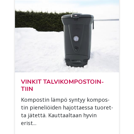
VIN­KIT TAL­VI­KOM­POS­TOIN­
TIIN
Kom­pos­tin läm­pö syn­tyy kom­pos­
tin pie­ne­liöi­den ha­jot­taes­sa tuo­ret­
ta jä­tet­tä. Kaut­taal­taan hy­vin
erist...