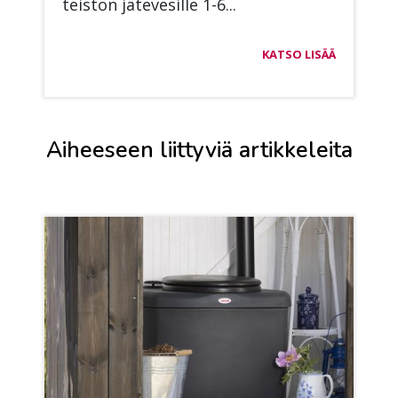
teis­tön jä­te­ve­sil­le 1-6...
KATSO LISÄÄ
Aiheeseen liittyviä artikkeleita