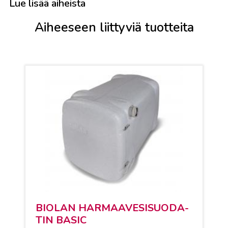
Lue lisää aiheista
Aiheeseen liittyviä tuotteita
BIO­LAN HAR­MAA­VE­SI­SUO­DA­
TIN BA­SIC