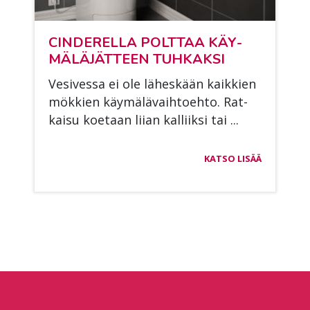
CIN­DE­REL­LA POLT­TAA KÄY­
MÄ­LÄ­JÄT­TEEN TUH­KAK­SI
Ve­si­ves­sa ei ole lä­hes­kään kaik­kien
mök­kien käy­mä­lä­vaih­toeh­to. Rat­
kai­su koe­taan lii­an kal­liik­si tai ...
KATSO LISÄÄ