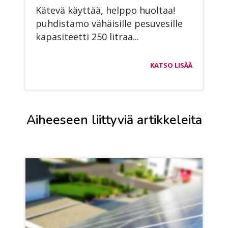
Kä­te­vä käyt­tää, help­po huol­taa!
puh­dis­ta­mo vä­häi­sil­le pe­su­ve­sil­le
ka­pa­si­teet­ti 250 lit­raa...
KATSO LISÄÄ
Aiheeseen liittyviä artikkeleita