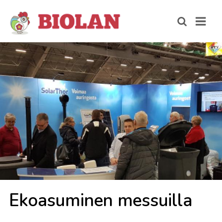
Ekoa­su­mi­nen mes­suil­la