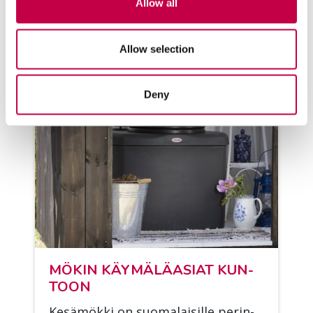
Allow all
KATSO LISÄÄ
Allow selection
Deny
MÖ­KIN KÄY­MÄ­LÄ­ASIAT KUN­
TOON
Ke­sä­mök­ki on suo­ma­lai­sil­le pe­rin­