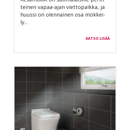
tei­nen va­paa-ajan viet­to­paik­ka, ja
huus­si on olen­nai­nen osa mök­kei­
ly...
KATSO LISÄÄ