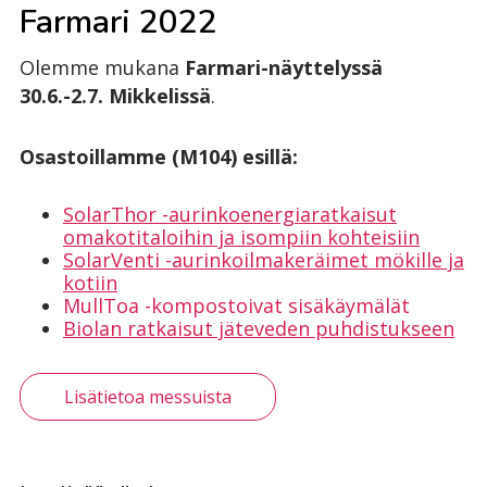
Farmari 2022
Olemme mukana
Farmari-näyttelyssä
30.6.-2.7. Mikkelissä
.
Osastoillamme (M104) esillä:
SolarThor -aurinkoenergiaratkaisut
omakotitaloihin ja isompiin kohteisiin
SolarVenti -aurinkoilmakeräimet mökille ja
kotiin
MullToa -kompostoivat sisäkäymälät
Biolan ratkaisut jäteveden puhdistukseen
Lisätietoa messuista