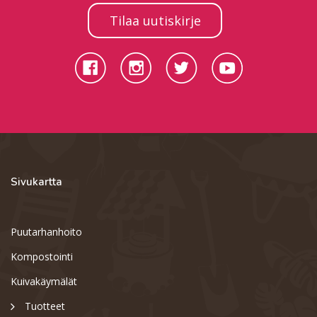
Tilaa uutiskirje
Sivukartta
Puutarhanhoito
Kompostointi
Kuivakäymälät
Tuotteet