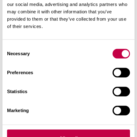
our social media, advertising and analytics partners who
may combine it with other information that you’ve
provided to them or that they’ve collected from your use
of their services.
Consent
Necessary
Selection
Preferences
SO­LAR­VEN­TI RAI­KAS­TAA SI­
SÄIL­MAA AU­RIN­GON VOI­MAL­
Statistics
LA
Ke­sä­mö­kin, kel­la­rin tai va­ras­ton si­
Marketing
säil­ma saat­taa toi­si­naan tun­tua
kos­teal­ta tai pe­rä­ti tunk­kai­sel­ta...