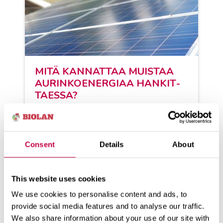
MITÄ KAN­NAT­TAA MUIS­TAA
AU­RIN­KOE­NER­GI­AA HAN­KIT­
TAES­SA?
Kiin­nos­tus au­rin­koe­ner­gian hank­ki­
mi­seen on ol­lut vah­vas­sa kas­vus­sa
jo vuo­sia, mut­ta edel­leen sen hyö...
Consent
Details
About
KATSO LISÄÄ
This website uses cookies
We use cookies to personalise content and ads, to
provide social media features and to analyse our traffic.
We also share information about your use of our site with