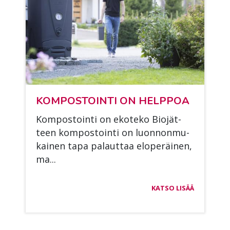
KOM­POS­TOIN­TI ON HELP­POA
Kom­pos­toin­ti on eko­te­ko Bio­jät­
teen kom­pos­toin­ti on luon­non­mu­
kai­nen tapa pa­laut­taa elo­pe­räi­nen,
ma...
KATSO LISÄÄ