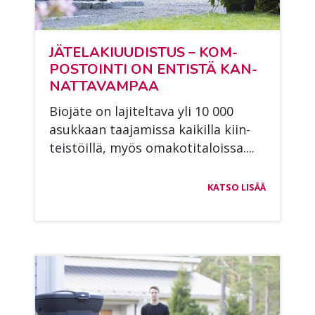
JÄ­TE­LA­KI­UU­DIS­TUS – KOM­
POS­TOIN­TI ON EN­TIS­TÄ KAN­
NAT­TA­VAM­PAA
Bio­jä­te on la­ji­tel­ta­va yli 10 000
asuk­kaan taa­ja­mis­sa kai­kil­la kiin­
teis­töil­lä, myös oma­ko­ti­ta­lois­sa....
KATSO LISÄÄ