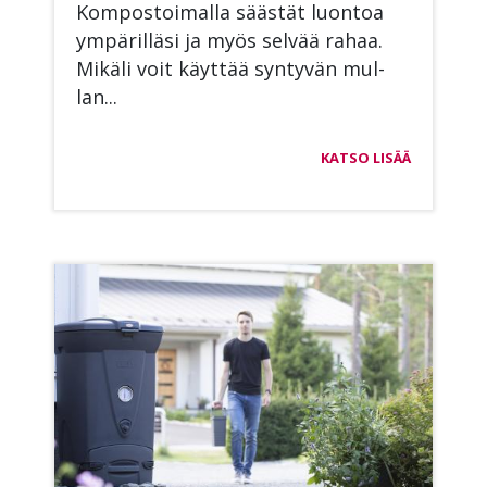
Kom­pos­toi­mal­la sääs­tät luon­toa
ym­pä­ril­lä­si ja myös sel­vää ra­haa.
Mi­kä­li voit käyt­tää syn­ty­vän mul­
lan...
KATSO LISÄÄ