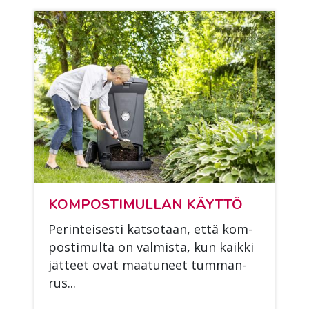
KOM­POS­TI­MUL­LAN KÄYT­TÖ
Pe­rin­tei­ses­ti kat­so­taan, että kom­
pos­ti­mul­ta on val­mis­ta, kun kaik­ki
jät­teet ovat maa­tu­neet tum­man­
rus...