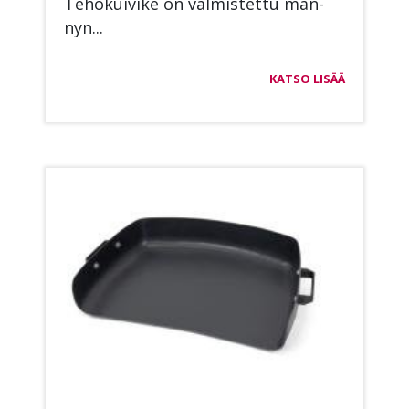
Te­ho­kui­vi­ke on val­mis­tet­tu män­
nyn...
KATSO LISÄÄ