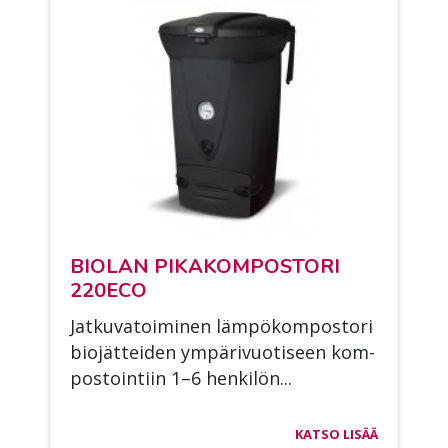
BIO­LAN PI­KA­KOM­POS­TO­RI
220ECO
Jat­ku­va­toi­mi­nen läm­pö­kom­pos­to­ri
bio­jät­tei­den ym­pä­ri­vuo­ti­seen kom­
pos­toin­tiin 1–6 hen­ki­lön...
KATSO LISÄÄ