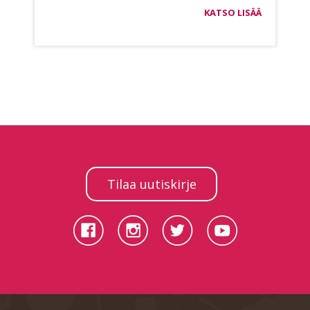
KATSO LISÄÄ
Tilaa uutiskirje