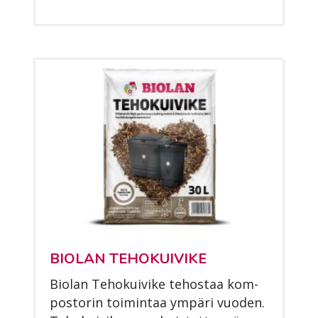
BIO­LAN TE­HO­KUI­VI­KE
Bio­lan Te­ho­kui­vi­ke te­hos­taa kom­
pos­to­rin toi­min­taa ym­pä­ri vuo­den.