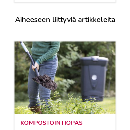
Aiheeseen liittyviä artikkeleita
KOM­POS­TOIN­TIO­PAS