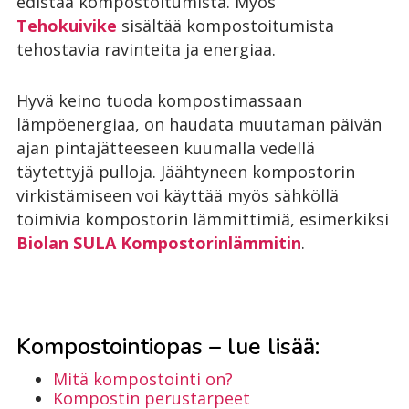
edistää kompostoitumista. Myös
Tehokuivike
sisältää kompostoitumista
tehostavia ravinteita ja energiaa.
Hyvä keino tuoda kompostimassaan
lämpöenergiaa, on haudata muutaman päivän
ajan pintajätteeseen kuumalla vedellä
täytettyjä pulloja. Jäähtyneen kompostorin
virkistämiseen voi käyttää myös sähköllä
toimivia kompostorin lämmittimiä, esimerkiksi
Biolan SULA Kompostorinlämmitin
.
Kompostointiopas – lue lisää:
Mitä kompostointi on?
Kompostin perustarpeet