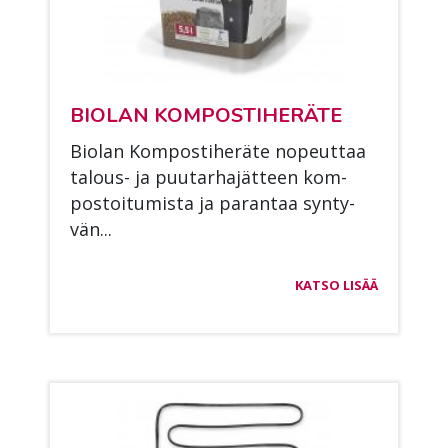
BIO­LAN KOM­POS­TI­HE­RÄ­TE
Bio­lan Kom­pos­ti­he­rä­te no­peut­taa
ta­lous- ja puu­tar­ha­jät­teen kom­
pos­toi­tu­mis­ta ja pa­ran­taa syn­ty­
vän...
KATSO LISÄÄ