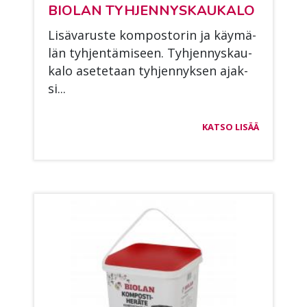
BIO­LAN TYH­JEN­NYS­KAU­KA­LO
Li­sä­va­rus­te kom­pos­to­rin ja käy­mä­
län tyh­jen­tä­mi­seen. Tyh­jen­nys­kau­
ka­lo ase­te­taan tyh­jen­nyk­sen ajak­
si...
KATSO LISÄÄ