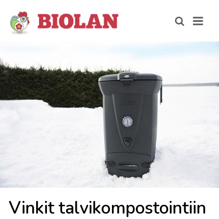
Vin­kit tal­vi­kom­pos­toin­tiin