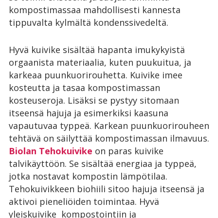
kompostimassaa mahdollisesti kannesta
tippuvalta kylmältä kondenssivedeltä.
Hyvä kuivike sisältää hapanta imukykyistä
orgaanista materiaalia, kuten puukuitua, ja
karkeaa puunkuorirouhetta. Kuivike imee
kosteutta ja tasaa kompostimassan
kosteuseroja. Lisäksi se pystyy sitomaan
itseensä hajuja ja esimerkiksi kaasuna
vapautuvaa typpeä. Karkean puunkuorirouheen
tehtävä on säilyttää kompostimassan ilmavuus.
Biolan Tehokuivike
on paras kuivike
talvikäyttöön. Se sisältää energiaa ja typpeä,
jotka nostavat kompostin lämpötilaa.
Tehokuivikkeen biohiili sitoo hajuja itseensä ja
aktivoi pieneliöiden toimintaa. Hyvä
yleiskuivike kompostointiin ja