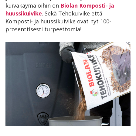
kuivakäymälöihin on
Biolan Komposti- ja
huussikuivike
. Sekä Tehokuivike että
Komposti- ja huussikuivike ovat nyt 100-
prosenttisesti turpeettomia!