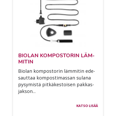
BIO­LAN KOM­POS­TO­RIN LÄM­
MI­TIN
Bio­lan kom­pos­to­rin läm­mi­tin ede­
saut­taa kom­pos­ti­mas­san su­la­na
py­sy­mis­tä pit­kä­kes­toi­sen pak­kas­
jak­son...
KATSO LISÄÄ