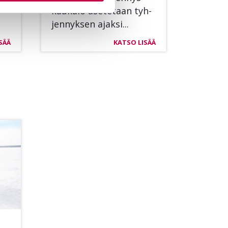
kau­ka­lo ase­te­taan tyh­
jen­nyk­sen ajak­si...
SÄÄ
KATSO LISÄÄ
­