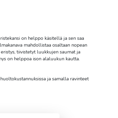
istekansi on helppo käsitellä ja sen saa
ilmakanava mahdollistaa osaltaan nopean
istys, tiivistetyt luukkujen saumat ja
nys on helppoa ison alaluukun kautta.
tehuoltokustannuksissa ja samalla ravinteet