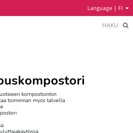
Language |
FI
HAKU
louskompostori
uotiseen kompostointiin
aa toiminnan myös talvella
ne
postori
sa
uluttajakäytössä