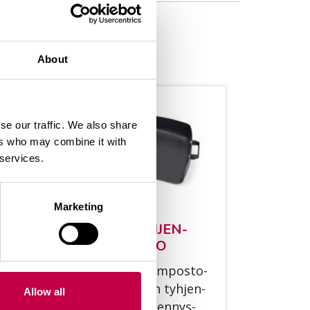
About
se our traffic. We also share
ers who may combine it with
 services.
Marketing
I­
BIO­LAN TYH­JEN­
NYS­KAU­KA­LO
­te
Li­sä­va­rus­te kom­pos­to­
rin ja käy­mä­län tyh­jen­
Allow all
­
tä­mi­seen. Tyh­jen­nys­