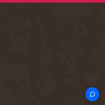
Support
S
Hi there! How can we help you
today?