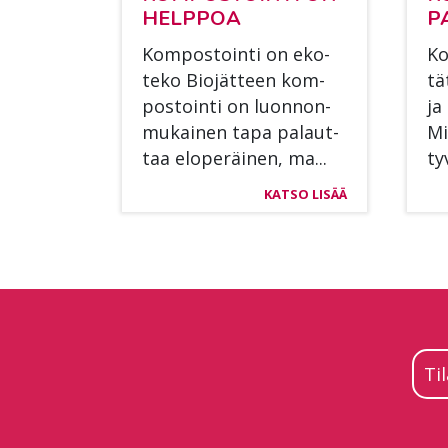
HELP­POA
P
Kom­pos­toin­ti on eko­
Ko
te­ko Bio­jät­teen kom­
tä
pos­toin­ti on luon­non­
ja
mu­kai­nen tapa pa­laut­
Mi
taa elo­pe­räi­nen, ma...
ty
KATSO LISÄÄ
Ti