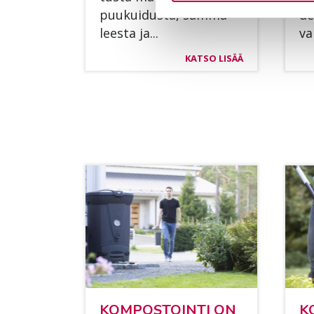
puu­kui­dus­ta, sam­ma­
de
lees­ta ja...
va
KATSO LISÄÄ
KOM­POS­TOIN­TI ON
K