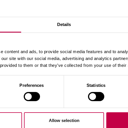
Aiheeseen liittyviä tuotteita
Details
e content and ads, to provide social media features and to analy
 our site with our social media, advertising and analytics partn
 provided to them or that they’ve collected from your use of their
Preferences
Statistics
O­LAN TE­HO­KUI­VI­
BIO­LAN KOM­POS­T
E
HE­RÄ­TE
o­lan Te­ho­kui­vi­ke te­
Bio­lan Kom­pos­ti­he­rä
s­taa kom­pos­to­rin
no­peut­taa ta­lous- ja
Allow selection
i­min­taa ym­pä­ri vuo­
puu­tar­ha­jät­teen kom