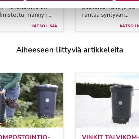
n. Te­ho­kui­vi­ke on
pos­toi­tu­mis­ta ja pa­
l­mis­tet­tu män­nyn...
ran­taa syn­ty­vän...
KATSO LISÄÄ
KATSO LI
Aiheeseen liittyviä artikkeleita
OM­POS­TOIN­TIO­
VIN­KIT TAL­VI­KOM