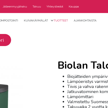
Jälleenmyyjähaku
Takuu
Yhteystiedot
Kauppa
OMPOSTOINTI
KUIVAKÄYMÄLÄT
TUOTTEET
AJANKOHTAISTA
ri
Biolan Ta
Biojätteiden ympäriv
Lämpöeristys varmist
Tiivis ja vahva raken
Jatkuvatoiminen kom
Lämpömittari
Valmistettu Suomes
Takuuaika 2 vuotta k