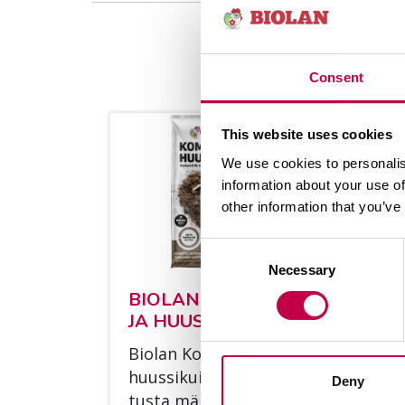
Consent
This website uses cookies
We use cookies to personalis
information about your use of
other information that you’ve
Consent
Necessary
Selection
BIO­LAN KOM­POS­TI-
BI
JA HUUS­SI­KUI­VI­KE
K
Bio­lan Kom­pos­ti- ja
Bi
huus­si­kui­vi­ke on rou­hi­
ho
Deny
tus­ta män­nyn­kuo­res­ta,
to