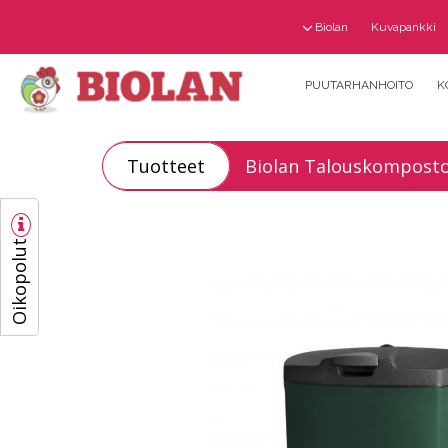
Biolan
Kuvapankki
PUUTARHANHOITO
K
Tuotteet
Biolan Talouskomposto
Oikopolut