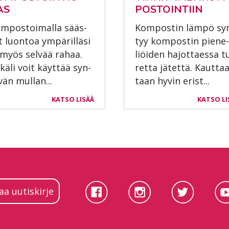
AS
POS­TOIN­TIIN
m­pos­toi­mal­la sääs­
Kom­pos­tin läm­pö sy
t luon­toa ym­pä­ril­lä­si
tyy kom­pos­tin pie­ne­
 myös sel­vää ra­haa.
liöi­den ha­jot­taes­sa t
­kä­li voit käyt­tää syn­
ret­ta jä­tet­tä. Kaut­taa
­vän mul­lan...
taan hy­vin erist...
KATSO LISÄÄ
KATSO LI
laa uutiskirje