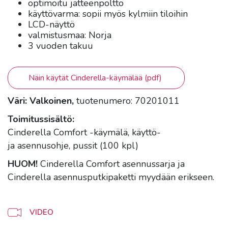
optimoitu jätteenpoltto
käyttövarma: sopii myös kylmiin tiloihin
LCD-näyttö
valmistusmaa: Norja
3 vuoden takuu
Näin käytät Cinderella-käymälää (pdf)
Väri: Valkoinen,
tuotenumero: 70201011
Toimitussisältö:
Cinderella Comfort -käymälä, käyttö-
ja asennusohje, pussit (100 kpl)
HUOM!
Cinderella Comfort asennussarja ja
Cinderella asennusputkipaketti myydään erikseen.
VIDEO