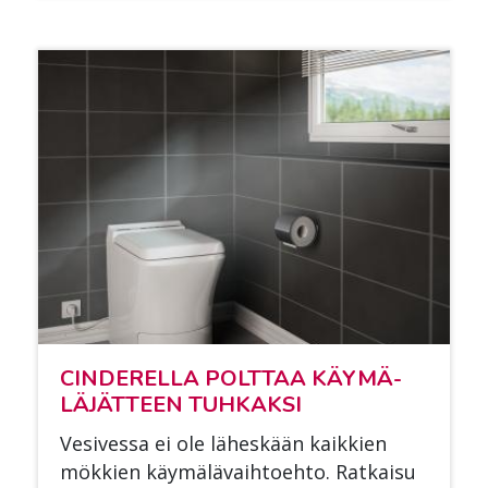
CIN­DE­REL­LA POLT­TAA KÄY­MÄ­
LÄ­JÄT­TEEN TUH­KAK­SI
Ve­si­ves­sa ei ole lä­hes­kään kaik­kien
mök­kien käy­mä­lä­vaih­toeh­to. Rat­kai­su