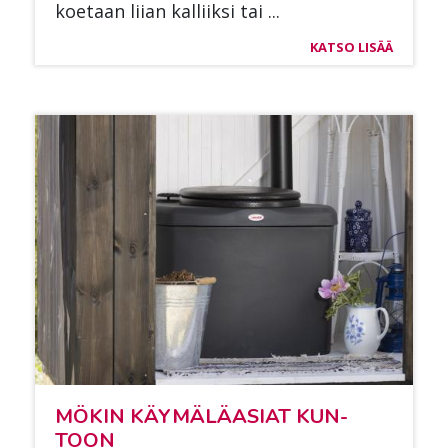
koe­taan lii­an kal­liik­si tai ...
KATSO LISÄÄ
MÖ­KIN KÄY­MÄ­LÄ­ASIAT KUN­
TOON