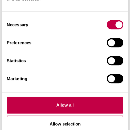
NUS­SAR­JA
Al­ku­pe­räi­nen asen­nus­sar­ja Cin­de­rel­la
Consent
Com­fort-polt­to­käy­mä­län asen­ta­mi­
Necessary
Selection
seen. Si­säl­tää: 1...
KATSO LISÄÄ
Preferences
Statistics
Marketing
Allow all
Allow selection