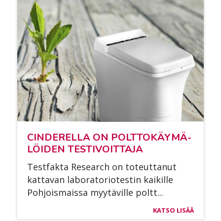
CIN­DE­REL­LA ON POLT­TO­KÄY­MÄ­
LÖI­DEN TES­TI­VOIT­TA­JA
Test­fak­ta Re­search on to­teut­ta­nut
kat­ta­van la­bo­ra­to­rio­tes­tin kai­kil­le
Poh­jois­mais­sa myy­tä­vil­le poltt...
KATSO LISÄÄ