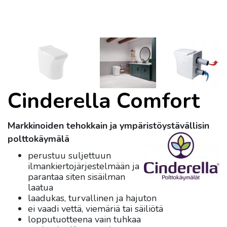
Cinderella Comfort
Markkinoiden tehokkain ja ympäristöystävällisin
polttokäymälä
perustuu suljettuun
ilmankiertojärjestelmään ja
parantaa siten sisäilman
laatua
laadukas, turvallinen ja hajuton
ei vaadi vettä, viemäriä tai säiliötä
lopputuotteena vain tuhkaa