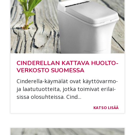
CIN­DE­REL­LAN KAT­TA­VA HUOL­TO­
VER­KOS­TO SUO­MES­SA
Cin­de­rel­la-käy­mä­lät ovat käyt­tö­var­mo­
ja laa­tu­tuot­tei­ta, jot­ka toi­mi­vat eri­lai­
sis­sa olo­suh­teis­sa. Cind...
KATSO LISÄÄ