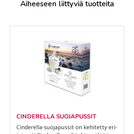
Aiheeseen liittyviä tuotteita
CIN­DE­REL­LA SUO­JA­PUS­SIT
Cin­de­rel­la-suo­ja­pus­sit on ke­hi­tet­ty eri­