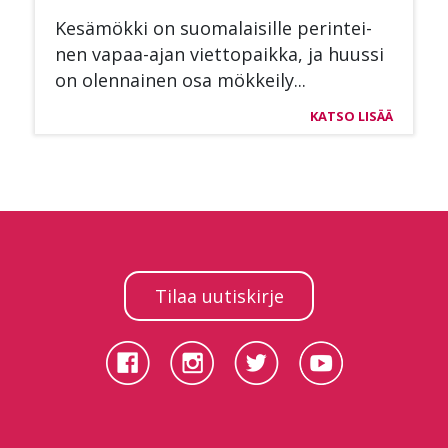
Ke­sä­mök­ki on suo­ma­lai­sil­le pe­rin­tei­
nen va­paa-ajan viet­to­paik­ka, ja huus­si
on olen­nai­nen osa mök­kei­ly...
KATSO LISÄÄ
Tilaa uutiskirje