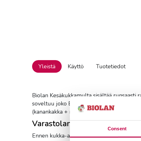
Yleistä
Käyttö
Tuotetiedot
Biolan Kesäkukkamulta sisältää runsaasti ra
soveltuu joko Biolan Kesäkukkalannoite joka
(kanankakka + merilevä).
Varastolannoitus
Consent
Ennen kukka-astian täyttöä varmistetaan, et