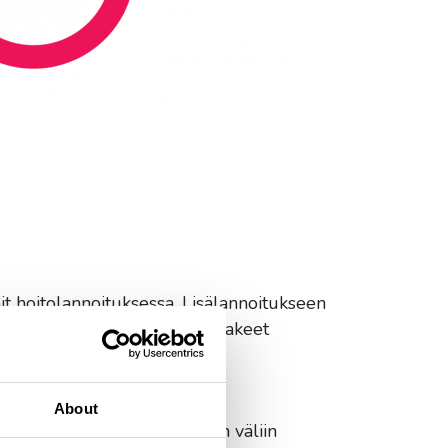
nit hoitolannoituksessa. Lisälannoitukseen
tavat Biolan Luonnonlannoiterakeet
About
en. Istutusvaiheessa taimien väliin