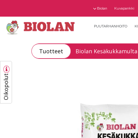
Biolan
Kuvapankki
PUUTARHANHOITO
K
Tuotteet
Biolan Kesäkukkamulta
Oikopolut