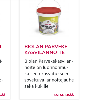
N­
BIO­LAN PAR­VE­KE­
KAS­VI­LAN­NOI­TE
i­
Bio­lan Par­ve­ke­kas­vi­lan­
noi­te on luon­non­mu­
kai­seen kas­va­tuk­seen
o­
so­vel­tu­va lan­noi­te­jau­he
sekä ku­kil­le...
SÄÄ
KATSO LISÄÄ