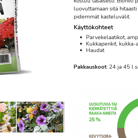
kostuu tasaisesti. Biohiili
luovuttamaan sitä hitaasti
pidemmät kasteluvälit.
Käyttökohteet
Parvekelaatikot, amp
Kukkapenkit, kukka
Haudat
Pakkauskoot
: 24 ja 45 l s