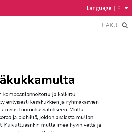
Language |
FI
HAKU
säkukkamulta
kompostilannoitettu ja kalkittu
ty erityisesti kesäkukkien ja ryhmäkasvien
tuu myös luomukasvatukseen. Multa
oraa ja biohiiltä, joiden ansiosta mullan
t. Kuivuttuaankin multa imee hyvin vettä ja