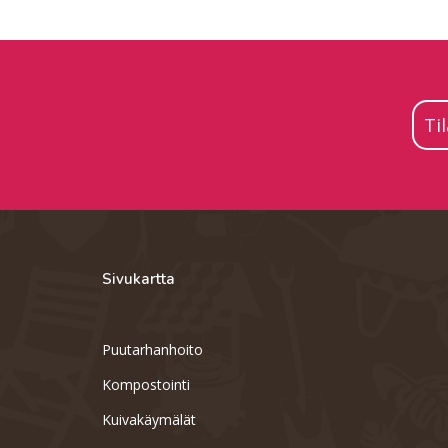
Ti
Sivukartta
Puutarhanhoito
Kompostointi
Kuivakäymälät