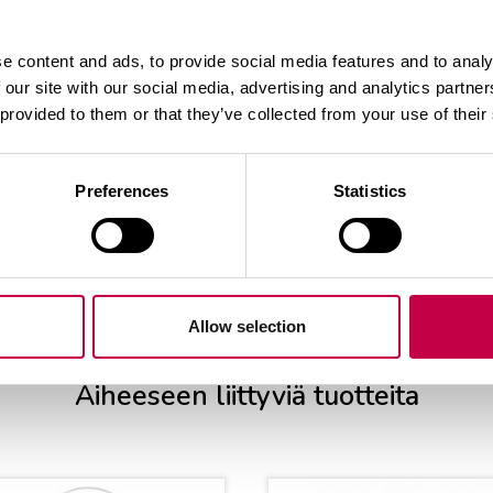
ta pieninä kasoina. Ylilannoituksen välttämiseksi on tärke
ään mullalla. Lannoiterakeita laitetaan yli 10 litran ast
e content and ads, to provide social media features and to analy
ärä on 1 dl Luonnonlannoiterakeita/1 litra multaa. Myös
 our site with our social media, advertising and analytics partn
 koko multaan. Lannoiterakeet peitetään ohuella multaker
 provided to them or that they’ve collected from your use of their
innalle jää kasteluvara. Varastolannoiteosasta riittää rav
ä
Preferences
Statistics
 voidaan käyttää Biolan Kesäkukkalannoitetta jokaisella 
Allow selection
Aiheeseen liittyviä tuotteita