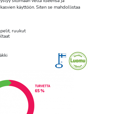
 pystyy sitomaan vettä itseensä ja
 kasvien käyttöön. Siten se mahdollistaa
pelit, ruukut
-altaat
äkki