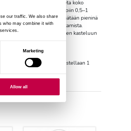
ää, että lannoitetta ei sekoiteta koko
ioihin 1–1,5 litraa ja pienempiin 0,5–1
se our traffic. We also share
 amppeliin lannoiterakeet lisätään pieninä
ers who may combine it with
roksella ennen kasvien istuttamista.
 services.
inteita koko kasvukaudelle, joten kasteluun
Marketing
kastelukerralla. Liuosta annostellaan 1
Allow all