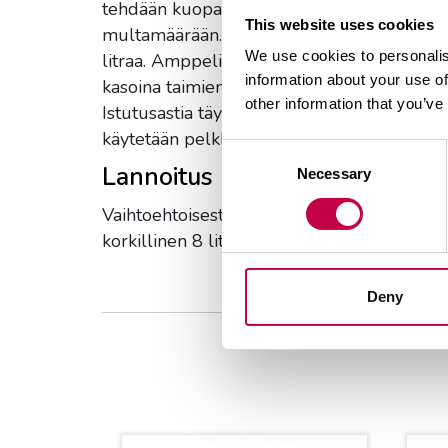
tehdään kuopat, joihin sijoitetaan lannoitet
This website uses cookies
multamäärään. Lopuksi lannoiterakeet peitet
We use cookies to personalis
litraa. Amppeliin sopiva varastolannoitemä
information about your use of
kasoina taimien väliin eikä niitä sekoiteta
other information that you’ve
Istutusastia täytetään mullalla niin, että p
käytetään pelkkää vettä.
Consent
Lannoitus kastelun yhteydess
Necessary
Selection
Vaihtoehtoisesti varastolannoituksen sijaan
korkillinen 8 litraan kasteluvettä.
Deny