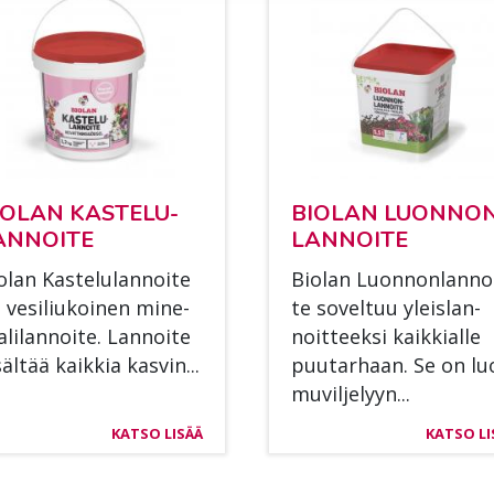
O­LAN KAS­TE­LU­
BIO­LAN LUON­NO
AN­NOI­TE
LAN­NOI­TE
­lan Kas­te­lu­lan­noi­te
Bio­lan Luon­non­lan­no
 ve­si­liu­koi­nen mi­ne­
te so­vel­tuu yleis­lan­
­li­lan­noi­te. Lan­noi­te
noit­teek­si kaik­kial­le
säl­tää kaik­kia kas­vin...
puu­tar­haan. Se on lu
mu­vil­je­lyyn...
KATSO LISÄÄ
KATSO LI