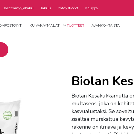
Jälleenmyyjähaku
Takuu
Yhteystiedot
Kauppa
OMPOSTOINTI
KUIVAKÄYMÄLÄT
TUOTTEET
AJANKOHTAISTA
Biolan Ke
Biolan Kesäkukkamulta on 
multaseos, joka on kehitet
kasvualustaksi. Se sovel
sisältää murskattua kevyts
rakenne on ilmava ja kevy