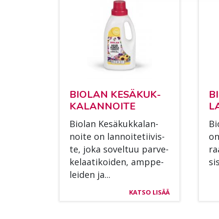
BIO­LAN KE­SÄ­KUK­
BI
KA­LAN­NOI­TE
L
Bio­lan Ke­sä­kuk­ka­lan­
Bio
noi­te on lan­noi­te­tii­vis­
on
te, joka so­vel­tuu par­ve­
raa
ke­laa­ti­koi­den, amp­pe­
si­
lei­den ja...
KATSO LISÄÄ