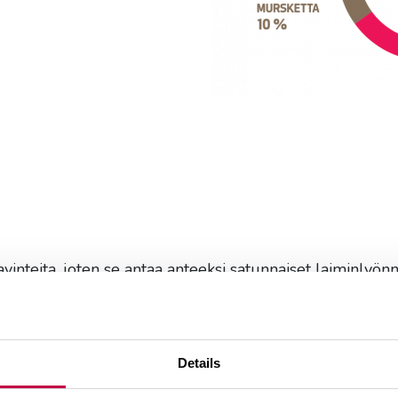
vinteita, joten se antaa anteeksi satunnaiset laiminlyön
isella kastelukerralla tai varastolannoitteeksi sijoitet
Details
tä pohjassa on reiät ylimääräisen veden poistumista vart