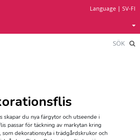
Language |
SV-FI
SÖK
orationsflis
s skapar du nya färgytor och utseende i
lis passar för täckning av markytan kring
, som dekorationsyta i trädgårdskrukor och