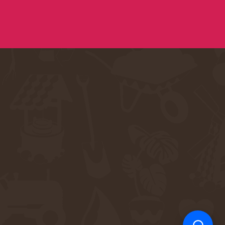
Support
S
Hi there! How can we help you
today?