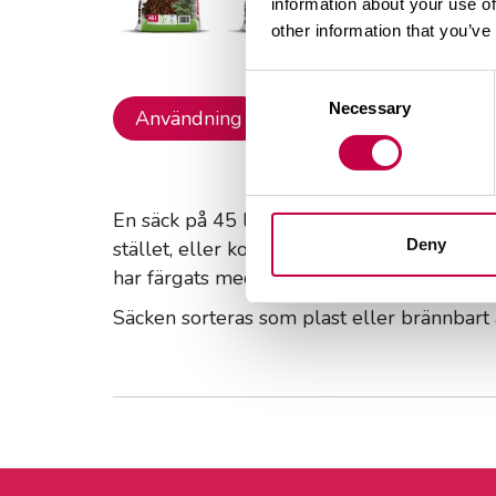
information about your use of
other information that you’ve
Consent
Necessary
Selection
Användning
Produktinformation
En säck på 45 liter räcker till täckning av 
Deny
stället, eller kompostera den. Flisens bits
har färgats med järnoxid som är ofarligt fö
Säcken sorteras som plast eller brännbart a