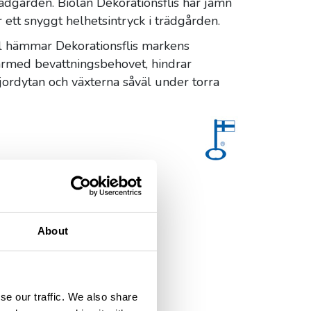
rädgården. Biolan Dekorationsflis har jämn
er ett snyggt helhetsintryck i trädgården.
l hämmar Dekorationsflis markens
ärmed bevattningsbehovet, hindrar
 jordytan och växterna såväl under torra
About
se our traffic. We also share