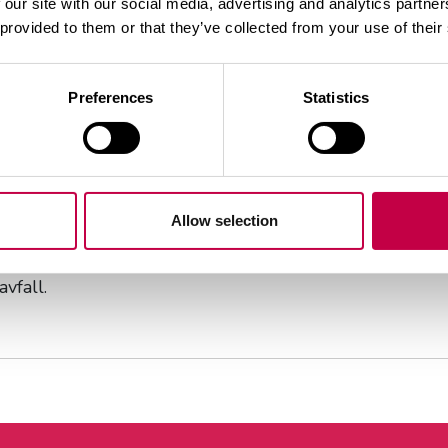
 our site with our social media, advertising and analytics partn
 provided to them or that they’ve collected from your use of their
Preferences
Statistics
en kvadratmeter, när täckskiktet är circa 5 cm tjockt. Du
Allow selection
torlek är 7–50 mm. Dekorationsflisens färg är hållbar äv
r miljön.
vfall.