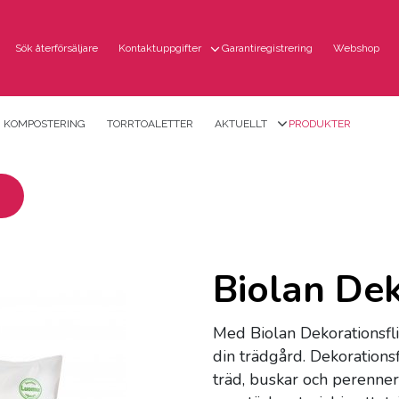
Sök återförsäljare
Kontaktuppgifter
Garantiregistrering
Webshop
KOMPOSTERING
TORRTOALETTER
AKTUELLT
PRODUKTER
Biolan Dek
Med Biolan Dekorationsfli
din trädgård. Dekorationsf
träd, buskar och perenner