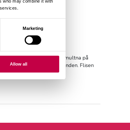
ers who may combine it with
 services.
Marketing
 kan låta dekorationsflisen förmultna på
Allow all
en i varierande väderförhållanden. Flisen