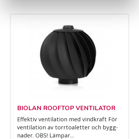
BIO­LAN ROOF­TOP VEN­TI­LA­TOR
Ef­fek­tiv ven­ti­la­tion med vind­kraft För
ven­ti­la­tion av torr­toa­let­ter och bygg­
na­der. OBS! Läm­par...