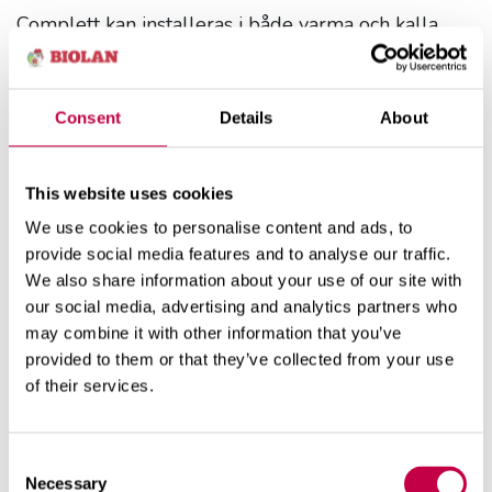
Complett kan installeras i både varma och kalla
utrymmen. En Complett som installeras i ett
uppvärmt utrymme kan användas året runt. Då
måste ventilationen isoleras i de kalla delarna av
Consent
Details
About
utrymmet. En toalett i ett kallt utrymme kan
endast användas när temperaturen är minst +1 °C.
Vätskebehållaren måste tömmas innan
This website uses cookies
temperaturen sjunker under fryspunkten (< 0 °C).
We use cookies to personalise content and ads, to
Complett kan förvaras över vintern i ett kallt
provide social media features and to analyse our traffic.
utrymme.
We also share information about your use of our site with
our social media, advertising and analytics partners who
may combine it with other information that you’ve
provided to them or that they’ve collected from your use
of their services.
Relaterade produkter
Consent
Necessary
Selection