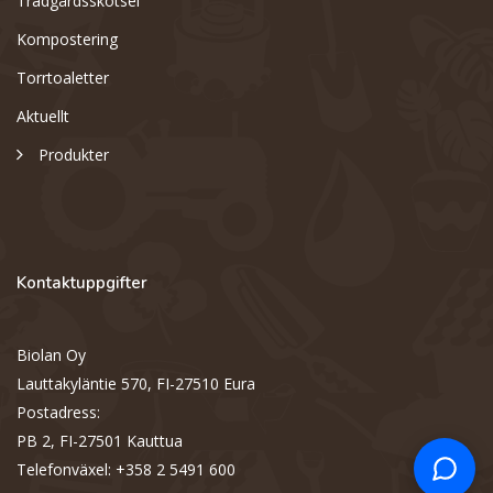
Trädgårdsskötsel
Kompostering
Torrtoaletter
Aktuellt
Produkter
Kontaktuppgifter
Biolan Oy
Support
S
Lauttakyläntie 570, FI-27510 Eura
Hi there! How can we help you
today?
Postadress:
PB 2, FI-27501 Kauttua
Telefonväxel: +358 2 5491 600