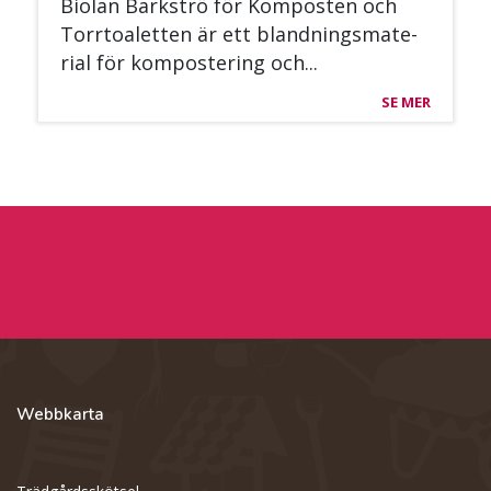
Bio­lan Bark­strö för Kom­pos­ten och
Torr­toa­let­ten är ett bland­nings­ma­te­
rial för kom­pos­te­ring och...
SE MER
Webbkarta