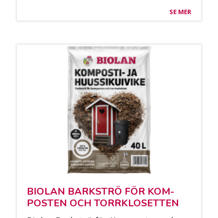
SE MER
BIO­LAN BARK­STRÖ FÖR KOM­
POS­TEN OCH TORRKLO­SET­TEN