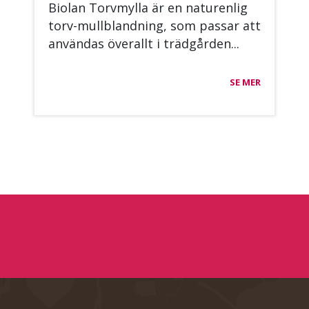
Bio­lan Torv­myl­la är en na­tu­ren­lig
torv-mullbland­ning, som pas­sar att
an­vän­das öve­rallt i trädgår­den...
SE MER