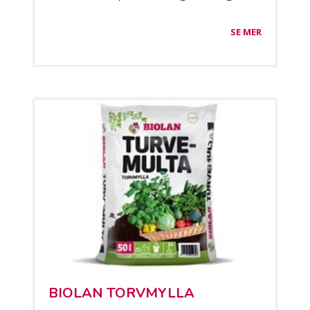
SE MER
BIO­LAN TORV­MYL­LA