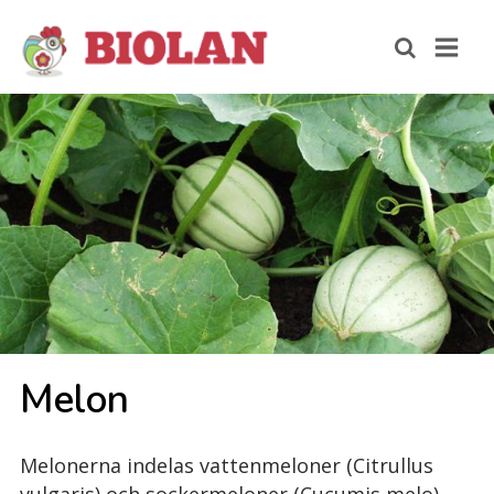
Me­lon
Melonerna indelas vattenmeloner (Citrullus
vulgaris) och sockermeloner (Cucumis melo).