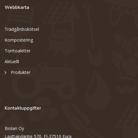
Webbkarta
Trädgårdsskötsel
Kompostering
Torrtoaletter
Aktuellt
Produkter
Kontaktuppgifter
Biolan Oy
Support
S
Lauttakyläntie 570, FI-27510 Eura
Hi there! How can we help you