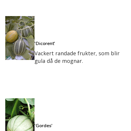
'Dicorent'
Vackert randade frukter, som blir
gula då de mognar.
'Gordes'