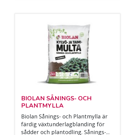
BIO­LAN SÅ­NINGS- OCH
PLANT­MYL­LA
Bio­lan Så­nings- och Plant­myl­la är
fär­dig väx­tun­der­lagblan­ding för
såd­der och plan­tod­ling. Så­nings-...