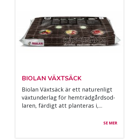
BIO­LAN VÄXT­SÄCK
Bio­lan Växt­säck är ett na­tu­ren­ligt
väx­tun­der­lag för hemt­rädgård­sod­
la­ren, fär­digt att plan­te­ras i,...
SE MER