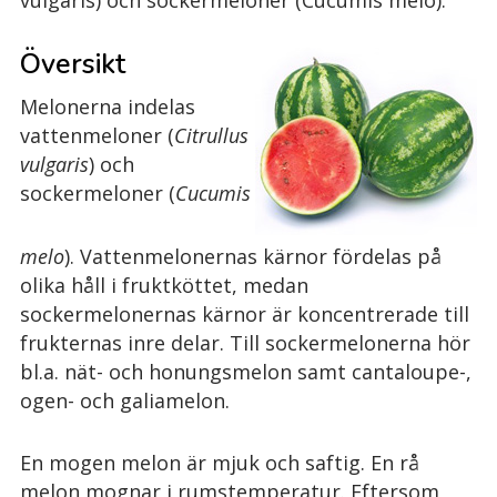
Översikt
Melonerna indelas
vattenmeloner (
Citrullus
vulgaris
) och
sockermeloner (
Cucumis
melo
). Vattenmelonernas kärnor fördelas på
olika håll i fruktköttet, medan
sockermelonernas kärnor är koncentrerade till
frukternas inre delar. Till sockermelonerna hör
bl.a. nät- och honungsmelon samt cantaloupe-,
ogen- och galiamelon.
En mogen melon är mjuk och saftig. En rå
melon mognar i rumstemperatur. Eftersom