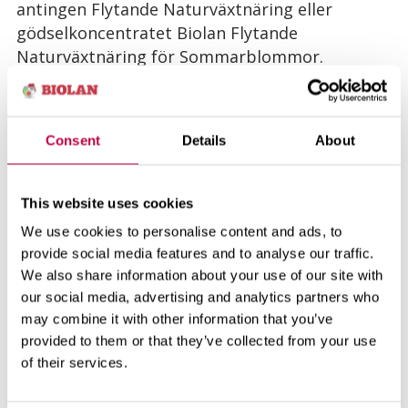
antingen Flytande Naturväxtnäring eller
gödselkoncentratet Biolan Flytande
Naturväxtnäring för Sommarblommor.
Plantering
Consent
Details
About
När man ska plantera melonplantorna beror
på var de ska växa och på
This website uses cookies
väderleksförhållandena. Melonen är
köldkänslig, så man väntar med planteringen
We use cookies to personalise content and ads, to
så länge att lufttemperaturen efter
provide social media features and to analyse our traffic.
planteringen inte längre sjunker under 10
We also share information about your use of our site with
our social media, advertising and analytics partners who
grader.
may combine it with other information that you’ve
provided to them or that they’ve collected from your use
Det är enkelt att odla meloner i Biolan
of their services.
Växtsäck. Före planteringen gör man snitt i
säckbottnen för att överlopps vatten ska