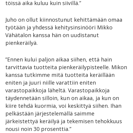
töissä aika kuluu kuin siivillä.”
Juho on ollut kiinnostunut kehittämään omaa
työtään ja yhdessä kehitysinsinööri Mikko
Vähätalon kanssa hän on uudistanut
pienkeräilyä.
”Ennen kului paljon aikaa siihen, että hain
tarvittavia tuotteita pienkeräilypisteelle. Mikon
kanssa tutkimme mitä tuotteita keräillään
eniten ja juuri niille varattiin eniten
varastopaikkoja läheltä. Varastopaikkoja
täydennetään silloin, kun on aikaa, ja kun on
kiire tehdä kuormia, voi keskittyä siihen. Ihan
pelkästään järjestelemällä saimme
järkeistettyä keräilyä ja tekemisen tehokkuus
nousi noin 30 prosenttia.”