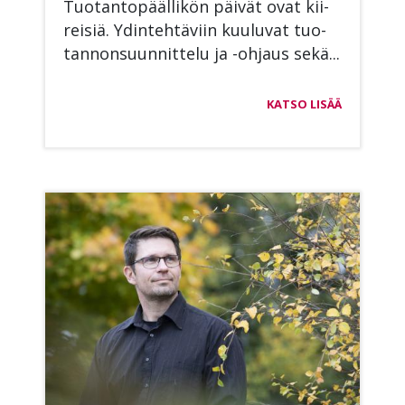
Tuo­tan­to­pääl­li­kön päi­vät ovat kii­
rei­siä. Ydin­teh­tä­viin kuu­lu­vat tuo­
tan­non­suun­nit­te­lu ja -oh­jaus sekä...
KATSO LISÄÄ