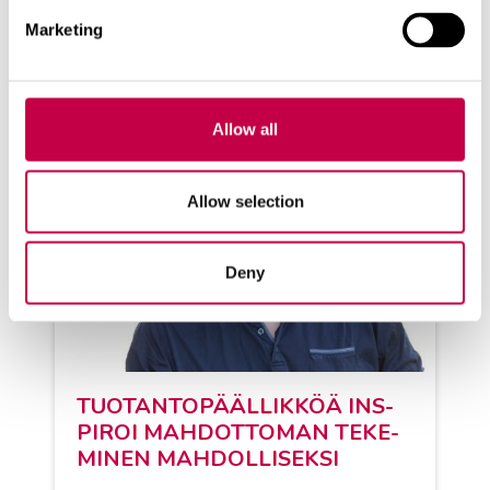
Aiheeseen liittyviä artikkeleita
Marketing
Allow all
Allow selection
Deny
TUO­TAN­TO­PÄÄL­LIK­KÖÄ INS­
PI­ROI MAH­DOT­TO­MAN TE­KE­
MI­NEN MAH­DOL­LI­SEK­SI