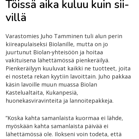
Töis­sä aika ku­luu kuin sii­
vil­lä
Varastomies Juho Tamminen tuli alun perin
kiireapulaiseksi Biolanille, mutta on jo
juurtunut Biolan-yhteisöön ja hoitaa
vakituisena lähettämössä pienkeräilyä.
Pienkeräilyyn kuuluvat kaikki ne tuotteet, joita
ei nosteta rekan kyytiin lavoittain. Juho pakkaa
käsin lavoille muun muassa Biolan
Kastelualtaita, Kukanpesiä,
huonekasviravinteita ja lannoitepakkeja.
”Koska kahta samanlaista kuormaa ei lähde,
myöskään kahta samanlaista päivää ei
lähettämössä ole. Ilokseni voin todeta, että