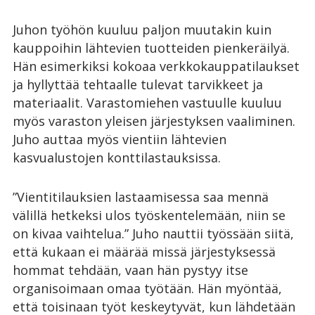
Juhon työhön kuuluu paljon muutakin kuin
kauppoihin lähtevien tuotteiden pienkeräilyä.
Hän esimerkiksi kokoaa verkkokauppatilaukset
ja hyllyttää tehtaalle tulevat tarvikkeet ja
materiaalit. Varastomiehen vastuulle kuuluu
myös varaston yleisen järjestyksen vaaliminen.
Juho auttaa myös vientiin lähtevien
kasvualustojen konttilastauksissa.
”Vientitilauksien lastaamisessa saa mennä
välillä hetkeksi ulos työskentelemään, niin se
on kivaa vaihtelua.” Juho nauttii työssään siitä,
että kukaan ei määrää missä järjestyksessä
hommat tehdään, vaan hän pystyy itse
organisoimaan omaa työtään. Hän myöntää,
että toisinaan työt keskeytyvät, kun lähdetään