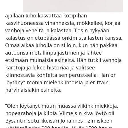
ajallaan Juho kasvattaa kotipihan
kasvihuoneessa vihanneksia, mökkeilee, korjaa
vanhoja veneitä ja kalastaa. Tosin nykyään
kalastus on etupäässä onkimista lasten kanssa.
Omaa aikaa Juholla on silloin, kun hän pakkaa
autoonsa metallinpaljastimen ja lähtee
etsimään muinaisia esineitä. Hän tutkii vanhoja
karttoja ja lukee historiaa ja valitsee
kiinnostavia kohteita sen perusteella. Hän on
löytänyt monia mielenkiintoisia ja erittäin
harvinaisiakin esineitä.
”Olen löytänyt muun muassa viikinkimiekkoja,
hopearahoja ja kilpiä. Viimeisin kiva löytö oli
Bysantin soturikeisari Johannes Tzimiskeen