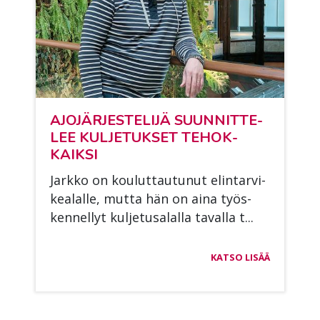
AJO­JÄR­JES­TE­LI­JÄ SUUN­NIT­TE­
LEE KUL­JE­TUK­SET TE­HOK­
KAIK­SI
Jark­ko on kou­lut­tau­tu­nut elin­tar­vi­
kea­lal­le, mut­ta hän on aina työs­
ken­nel­lyt kul­je­tusa­lal­la ta­val­la t...
KATSO LISÄÄ