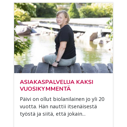
ASIA­KAS­PAL­VE­LUA KAK­SI
VUO­SI­KYM­MEN­TÄ
Päi­vi on ol­lut bio­la­ni­lai­nen jo yli 20
vuot­ta. Hän naut­tii it­se­näi­ses­tä
työs­tä ja sii­tä, että jo­kain...