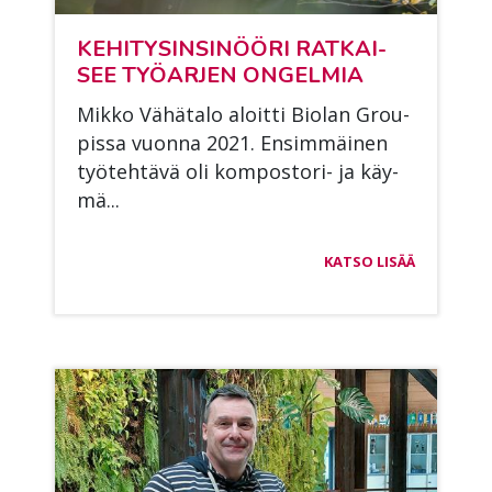
KE­HI­TY­SIN­SI­NÖÖ­RI RAT­KAI­
SEE TYÖ­AR­JEN ON­GEL­MIA
Mik­ko Vä­hä­ta­lo aloit­ti Bio­lan Grou­
pis­sa vuon­na 2021. En­sim­mäi­nen
työ­teh­tä­vä oli kom­pos­to­ri- ja käy­
mä...
KATSO LISÄÄ