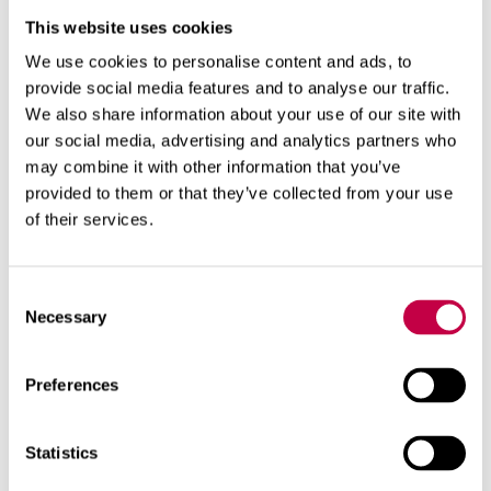
This website uses cookies
Juho haastaa seuraavaksi haastatteluun mukaan
We use cookies to personalise content and ads, to
ammattiviljelytuotteiden tuotantopäällikkö Jaakko
provide social media features and to analyse our traffic.
Aarniveräjän. ”Jaakolle näyttää tulevan sen verran
We also share information about your use of our site with
our social media, advertising and analytics partners who
askeleita joka päivä, että on kiva tietää mitä
may combine it with other information that you’ve
kaikkea hänen työhönsä kuuluu. Jaakkohan myös
provided to them or that they’ve collected from your use
harrastaa tätä metallinetsintää, ja nähdäänkin
of their services.
välillä samoissa porukoissa. Töistä ei vapaa-ajalla
puhuta, vaan siinä on aina kilpajuoksu kuka löytää
ensin hopean.”
Consent
Necessary
Selection
Preferences
Lue lisää aiheista
Biolan-tarina
Biolanin porukka
Statistics