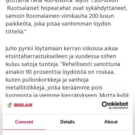
lyöttämä raha 900-luvulta. Myös 1500-luvun
Ruotsalaiset hopearahat ovat sykähdyttäneet,
samoin Roomalainen viinikauha 200-luvun
paikkeilta, joka pitää vanhimman löydön
titteliä.”
Juho pyrkii löytämään kerran viikossa aikaa
etsintäharrastukselleen ja vuodessa siihen
kuluu satoja tunteja. ”Rehellisesti sanottuna
ainakin 90 prosenttia löydöistä on roskaa,
kuten pullonkorkkeja ja vanhoja
metallitölkkejä, jotka keräämme pois
luonnosta ja viemme kierrätykseen. Mutta kyllä
joka kerta löytyy myös jotain
kiinnostavaa.” Valitettavasti harvoin löytäjä saa
pitää löytämänsä esineen, vaan se luovutetaan
Consent
Details
About
museoitavaksi.