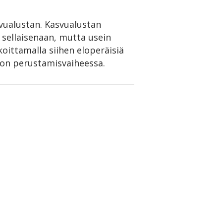
vualustan. Kasvualustan
 sellaisenaan, mutta usein
ittamalla siihen eloperäisiä
ton perustamisvaiheessa.