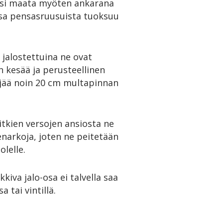
tuisi maata myöten ankarana
osa pensasruusuista tuoksuu
 jalostettuina ne ovat
n kesää ja perusteellinen
a jää noin 20 cm multapinnan
pitkien versojen ansiosta ne
enarkoja, joten ne peitetään
lelle.
kiva jalo-osa ei talvella saa
 tai vintillä.