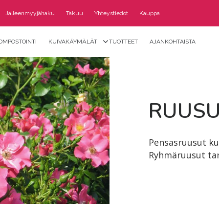
Jälleenmyyjähaku
Takuu
Yhteystiedot
Kauppa
OMPOSTOINTI
KUIVAKÄYMÄLÄT
TUOTTEET
AJANKOHTAISTA
RUUS
Pensasruusut kuk
Ryhmäruusut tar