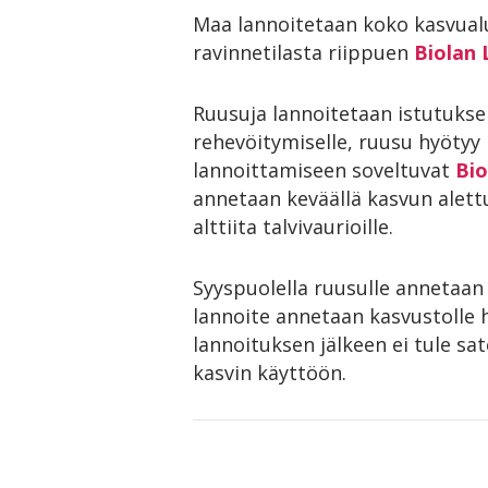
Maa lannoitetaan koko kasvual
ravinnetilasta riippuen
Biolan
Ruusuja lannoitetaan istutuksen
rehevöitymiselle, ruusu hyötyy
lannoittamiseen soveltuvat
Bio
annetaan keväällä kasvun alettu
alttiita talvivaurioille.
Syyspuolella ruusulle annetaa
lannoite annetaan kasvustolle 
lannoituksen jälkeen ei tule sat
kasvin käyttöön.