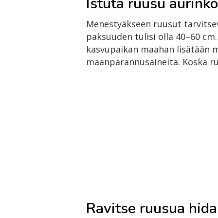
Istuta ruusu aurinko
Menestyäkseen ruusut tarvitse
paksuuden tulisi olla 40–60 cm.
kasvupaikan maahan lisätään m
maanparannusaineita. Koska ruu
Ravitse ruusua hidas