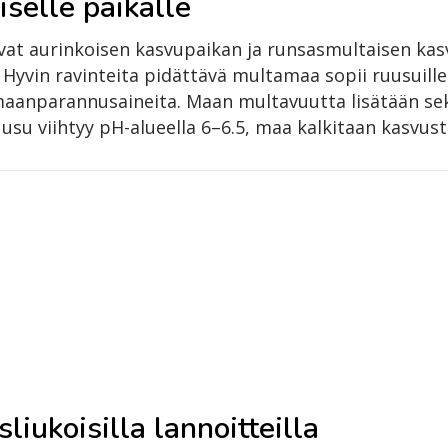
iselle paikalle
vat aurinkoisen kasvupaikan ja runsasmultaisen kas
 Hyvin ravinteita pidättävä multamaa sopii ruusuille
aanparannusaineita. Maan multavuutta lisätään seko
su viihtyy pH-alueella 6–6.5, maa kalkitaan kasvus
liukoisilla lannoitteilla