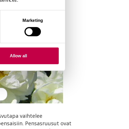
 services.
Marketing
Allow all
Ryhmäruusut istutetaan 
svutapa vaihtelee
pensaisiin. Pensasruusut ovat