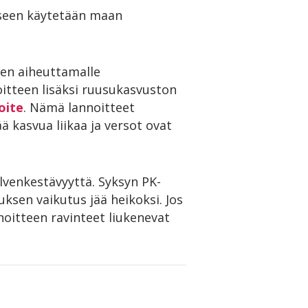
kseen käytetään maan
pen aiheuttamalle
oitteen lisäksi ruusukasvuston
oite
. Nämä lannoitteet
 kasvua liikaa ja versot ovat
alvenkestävyyttä. Syksyn PK-
ksen vaikutus jää heikoksi. Jos
nnoitteen ravinteet liukenevat