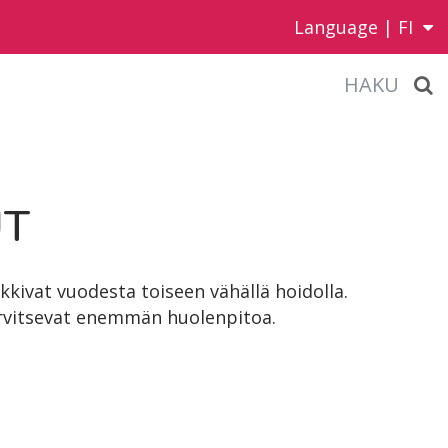
Language |
FI
HAKU
UT
kivat vuodesta toiseen vähällä hoidolla.
vitsevat enemmän huolenpitoa.