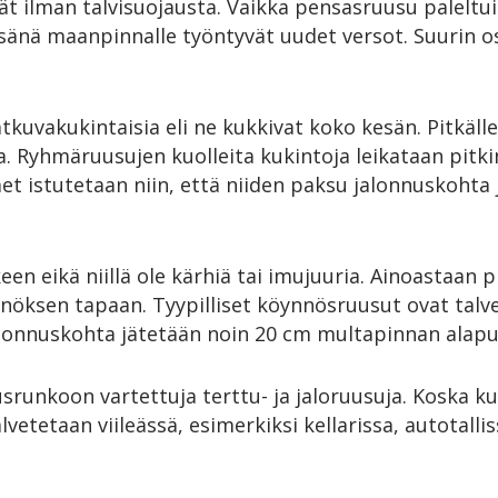
yvät ilman talvisuojausta. Vaikka pensasruusu palel
sänä maanpinnalle työntyvät uudet versot. Suurin 
atkuvakukintaisia eli ne kukkivat koko kesän. Pitkälle
a. Ryhmäruusujen kuolleita kukintoja leikataan pitki
met istutetaan niin, että niiden paksu jalonnuskoht
een eikä niillä ole kärhiä tai imujuuria. Ainoastaan 
nnöksen tapaan. Tyypilliset köynnösruusut ovat talv
jalonnuskohta jätetään noin 20 cm multapinnan alapuo
srunkoon vartettuja terttu- ja jaloruusuja. Koska kuk
etetaan viileässä, esimerkiksi kellarissa, autotallissa