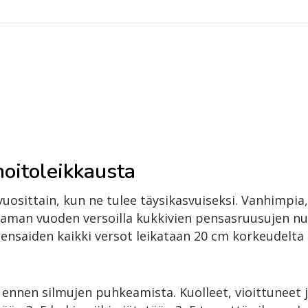
hoitoleikkausta
 vuosittain, kun ne tulee täysikasvuiseksi. Vanhimpi
Saman vuoden versoilla kukkivien pensasruusujen n
 pensaiden kaikki versot leikataan 20 cm korkeudelt
 ennen silmujen puhkeamista. Kuolleet, vioittuneet 