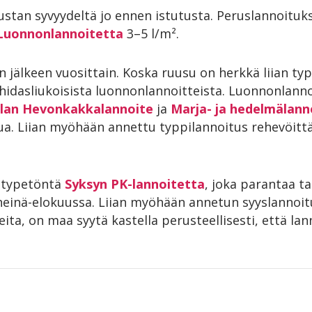
ustan syvyydeltä jo ennen istutusta. Peruslannoitu
 Luonnonlannoitetta
3–5 l/m².
 jälkeen vuosittain. Koska ruusu on herkkä liian ty
 hidasliukoisista luonnonlannoitteista. Luonnonlann
lan Hevonkakkalannoite
ja
Marja- ja hedelmälann
a. Liian myöhään annettu typpilannoitus rehevöittää
n typetöntä
Syksyn PK-lannoitetta
, joka parantaa t
heinä-elokuussa. Liian myöhään annetun syyslannoitu
eita, on maa syytä kastella perusteellisesti, että la