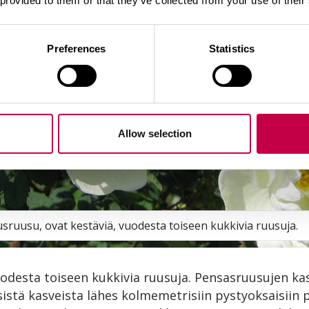
 provided to them or that they’ve collected from your use of their
Preferences
Statistics
Allow selection
ruusu, ovat kestäviä, vuodesta toiseen kukkivia ruusuja.
uodesta toiseen kukkivia ruusuja. Pensasruusujen ka
isistä kasveista lähes kolmemetrisiin pystyoksaisiin 