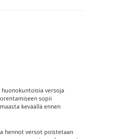
a, huonokuntoisia versoja
uorentamiseen sopii
a maasta keväällä ennen
ja hennot versot poistetaan