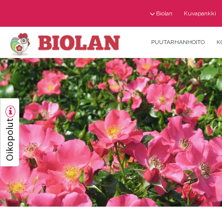
Biolan
Kuvapankki
PUUTARHANHOITO
K
Oikopolut