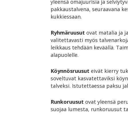
yleensä omajuurisia ja selviyt
pakkaustalvena, seuraavana ke
kukkiessaan.
Ryhmäruusut
ovat matalia ja j
valitettavasti myös talvenarkoj
leikkaus tehdään keväällä. Tai
alapuolelle.
Köynnösruusut
eivät kierry tuk
soveltuvat kasvatettaviksi köy
talveksi. Istutettaessa paksu 
Runkoruusut
ovat yleensä peru
suojaa lumesta, runkoruusut talv