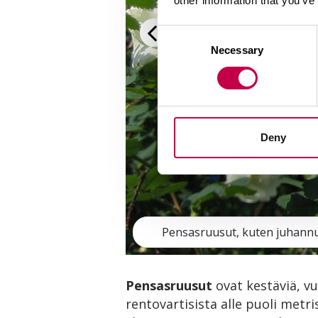
other information that you’ve
Consent
Necessary
Selection
Deny
Pensasruusut, kuten juhannus
Pensasruusut
ovat kestäviä, v
rentovartisista alle puoli metr