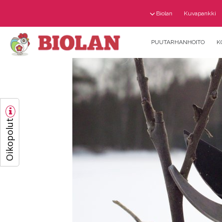
Biolan
Kuvapankki
PUUTARHANHOITO
K
Oikopolut