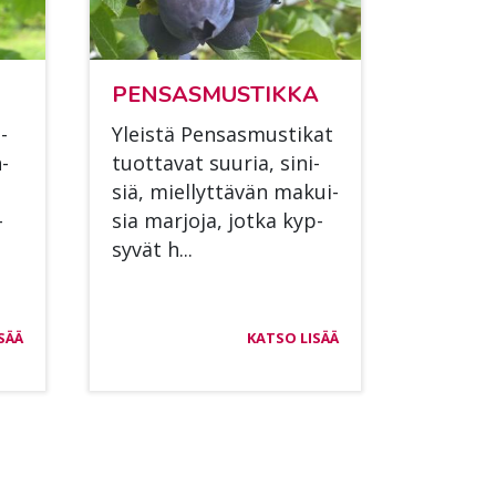
PEN­SAS­MUS­TIK­KA
­
Yleis­tä Pen­sas­mus­ti­kat
n­
tuot­ta­vat suu­ria, si­ni­
siä, miel­lyt­tä­vän ma­kui­
­
sia mar­jo­ja, jot­ka kyp­
sy­vät h...
SÄÄ
KATSO LISÄÄ