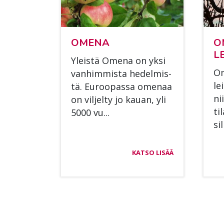
OME­NA
O
L
Yleis­tä Ome­na on yksi
Om
van­him­mis­ta he­del­mis­
le
tä. Eu­roo­pas­sa ome­naa
ni
on vil­jel­ty jo kau­an, yli
ti­
5000 vu...
si
KATSO LISÄÄ