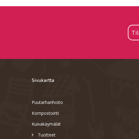
Ti
Sivukartta
Puutarhanhoito
Kompostointi
Kuivakäymälät
Tuotteet