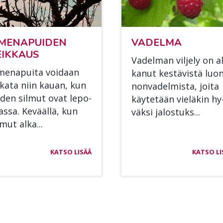
ME­NA­PUI­DEN
VA­DEL­MA
EIK­KAUS
Va­del­man vil­je­ly on al
e­na­pui­ta voi­daan
ka­nut kes­tä­vis­tä luo
i­ka­ta niin kau­an, kun
non­va­del­mis­ta, joi­ta
i­den sil­mut ovat le­po­
käy­te­tään vie­lä­kin hy
las­sa. Ke­vääl­lä, kun
väk­si ja­los­tuks...
l­mut alka...
KATSO LISÄÄ
KATSO LI