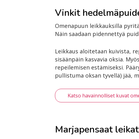
Vinkit hedelmäpuid
Omenapuun leikkauksilla pyrit
Näin saadaan pidennettyä puide
Leikkaus aloitetaan kuivista, re
sisäänpäin kasvavia oksia. Myö
repeilemisen estämiseksi. Päär
pullistuma oksan tyvellä) jää,
Katso havainnolliset kuvat om
Marjapensaat leikat