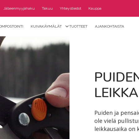
Jälleenmyyjähaku
Takuu
Yhteystiedot
Kauppa
OMPOSTOINTI
KUIVAKÄYMÄLÄT
TUOTTEET
AJANKOHTAISTA
PUI­DE
LEIK­KA
Puiden ja pensaid
ole vielä pullist
leikkausaika on k