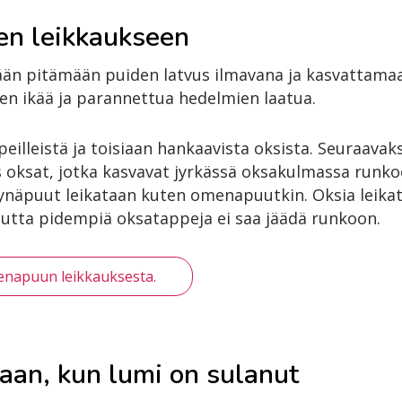
en leikkaukseen
ään pitämään puiden latvus ilmavana ja kasvattamaa
n ikää ja parannettua hedelmien laatua.
peilleistä ja toisiaan hankaavista oksista. Seuraava
s oksat, jotka kasvavat jyrkässä oksakulmassa runk
ynäpuut leikataan kuten omenapuutkin. Oksia leikat
 mutta pidempiä oksatappeja ei saa jäädä runkoon.
enapuun leikkauksesta.
aan, kun lumi on sulanut