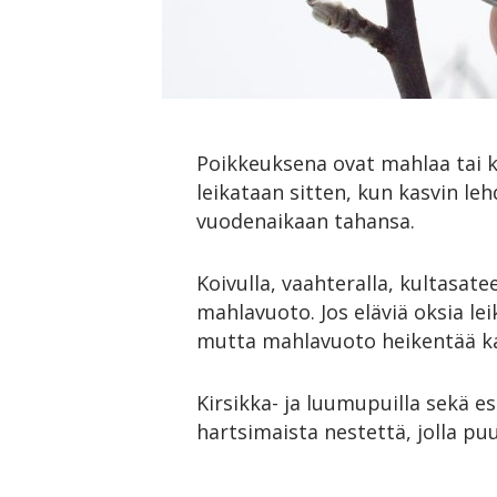
Poikkeuksena ovat mahlaa tai ku
leikataan sitten, kun kasvin leh
vuodenaikaan tahansa.
Koivulla, vaahteralla, kultasate
mahlavuoto. Jos eläviä oksia le
mutta mahlavuoto heikentää k
Kirsikka- ja luumupuilla sekä e
hartsimaista nestettä, jolla p