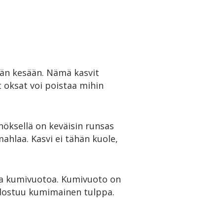
tään kesään. Nämä kasvit
t oksat voi poistaa mihin
nnöksellä on keväisin runsas
mahlaa. Kasvi ei tähän kuole,
osta kumivuotoa. Kumivuoto on
uodostuu kumimainen tulppa.