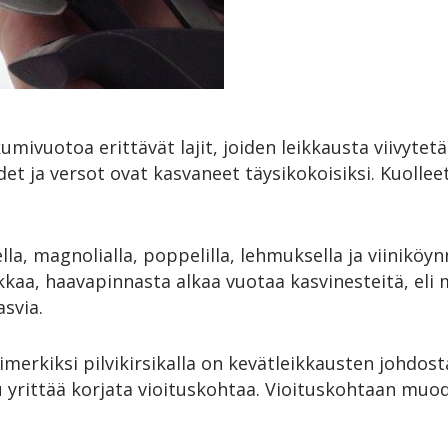
mivuotoa erittävät lajit, joiden leikkausta viivyte
det ja versot ovat kasvaneet täysikokoisiksi. Kuollee
ella, magnolialla, poppelilla, lehmuksella ja viiniköy
ikkaa, haavapinnasta alkaa vuotaa kasvinesteitä, eli 
asvia.
simerkiksi pilvikirsikalla on kevätleikkausten johd
uu yrittää korjata vioituskohtaa. Vioituskohtaan m