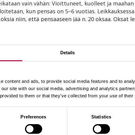
leikataan vain vähän: Vioittuneet, kuolleet ja maaha
aloitetaan, kun pensas on 5–6 vuotias. Leikkauksess
 oksia niin, että pensaaseen jää n. 20 oksaa. Oksat 
simmat oksat ovat 2–4 vuotta vanhoja kun taas puna
aiten ollessaan 5–6 vuotiaita. Kun oksat ovat tätä 
ttu lainkaan moneen vuoteen, se nuorennetaan mielu
Details
 maata myöten. Poistettavat haarat valitaan vanhim
e content and ads, to provide social media features and to analy
nsaat leikataan harventamalla
 our site with our social media, advertising and analytics partn
 provided to them or that they’ve collected from your use of their
aa kevätleikkauksilla. Suurin osa pihan koristepens
urioituneet, vanhimmat ja sammaloituneet oksat tyves
kumäärästä. Jotkut pensaat, mm. kurttulehtiruusu, 
Preferences
Statistics
 pensashanhikki kestävät alasleikkauksen. Silloin kai