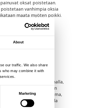
n painuvat oksat poistetaan.
a poistetaan vanhimpia oksia
leikataan maata myöten poikki.
- ja valkoherukan sekä
vanhempia, ne poistetaan.
iten 3 vuoden aikana. Joka
About
pien joukosta.
se our traffic. We also share
ers who may combine it with
 services.
aista siistitään harventamalla,
tä poikki. Kerralla voidaan
tuoksuvatukka, vuohenkuusama,
Marketing
kki oksat leikataan kerralla