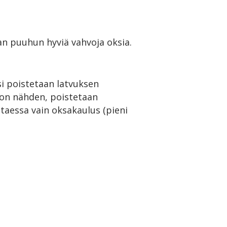
n puuhun hyviä vahvoja oksia.
ksi poistetaan latvuksen
oon nähden, poistetaan
taessa vain oksakaulus (pieni