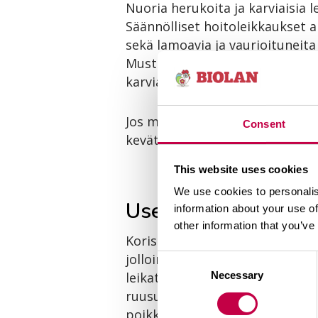
Nuoria herukoita ja karviaisia 
Säännölliset hoitoleikkaukset 
sekä lamoavia ja vaurioituneita
Musta- ja viherherukan tuottoi
karviaisen oksat tuottavat parh
Jos marjapensasta ei ole leika
Consent
kevät poistetaan 1/3 versoista
This website uses cookies
We use cookies to personalis
Useimmat koristepe
information about your use of
other information that you’ve
Koristepensaita voidaan nuorent
jolloin pensaasta leikataan va
Consent
leikata noin puolet oksien lu
Necessary
Selection
ruusuangervo, pallohortensia ja
poikki läheltä maanpintaa.