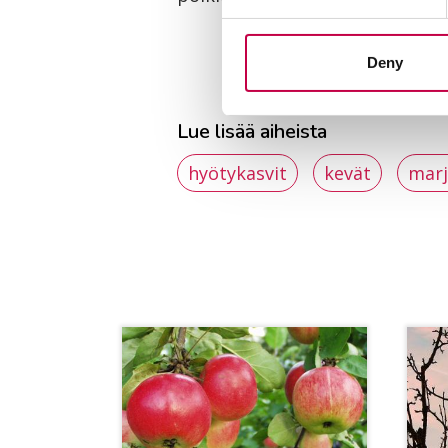
Deny
Lue lisää aiheista
hyötykasvit
kevät
marj