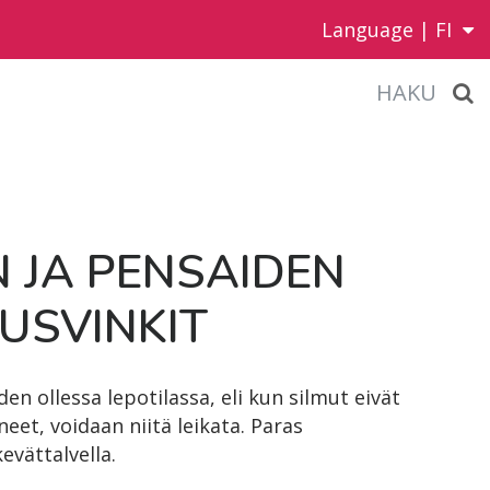
Language |
FI
HAKU
N JA PEN­SAI­DEN
US­VIN­KIT
en ollessa lepotilassa, eli kun silmut eivät
uneet, voidaan niitä leikata. Paras
evättalvella.