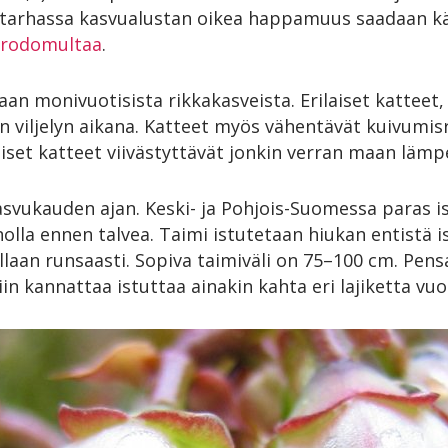
tarhassa kasvualustan oikea happamuus saadaan k
a rodomultaa
.
an monivuotisista rikkakasveista. Erilaiset katteet
 viljelyn aikana. Katteet myös vähentävät kuivumisri
set katteet viivästyttävät jonkin verran maan lämp
asvukauden ajan. Keski- ja Pohjois-Suomessa paras is
nolla ennen talvea. Taimi istutetaan hiukan entistä
ellaan runsaasti. Sopiva taimiväli on 75–100 cm. Pen
iin kannattaa istuttaa ainakin kahta eri lajiketta vuo