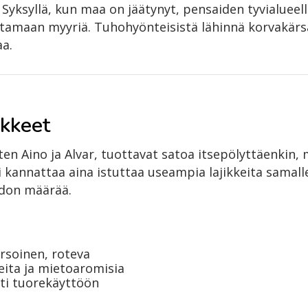
. Syksyllä, kun maa on jäätynyt, pensaiden tyvialueel
tamaan myyriä. Tuhohyönteisistä lähinnä korvakärs
a.
ikkeet
uten Aino ja Alvar, tuottavat satoa itsepölyttäenkin
i kannattaa aina istuttaa useampia lajikkeita samalle
adon määrää.
rsoinen, roteva
keita ja mietoaromisia
sti tuorekäyttöön