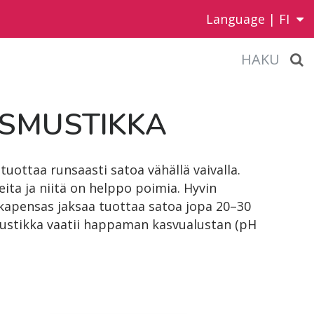
Language |
FI
HAKU
S­MUS­TIK­KA
uottaa runsaasti satoa vähällä vaivalla.
ita ja niitä on helppo poimia. Hyvin
kapensas jaksaa tuottaa satoa jopa 20–30
ustikka vaatii happaman kasvualustan (pH