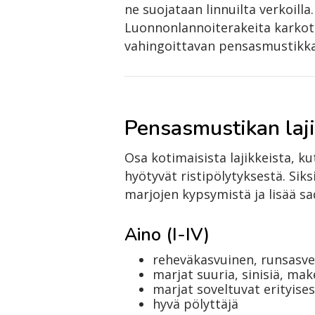
ne suojataan linnuilta verkoilla
Luonnonlannoiterakeita karkot
vahingoittavan pensasmustikka
Pensasmustikan laj
Osa kotimaisista lajikkeista, k
hyötyvät ristipölytyksestä. Siks
marjojen kypsymistä ja lisää s
Aino (I-IV)
reheväkasvuinen, runsasve
marjat suuria, sinisiä, ma
marjat soveltuvat erityise
hyvä pölyttäjä