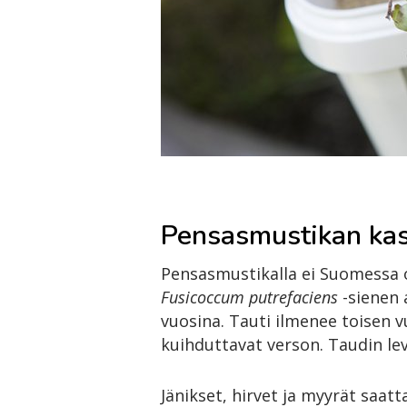
Pensasmustikan kas
Pensasmustikalla ei Suomessa o
Fusicoccum putrefaciens
-sienen 
vuosina. Tauti ilmenee toisen v
kuihduttavat verson. Taudin lev
Jänikset, hirvet ja myyrät saat