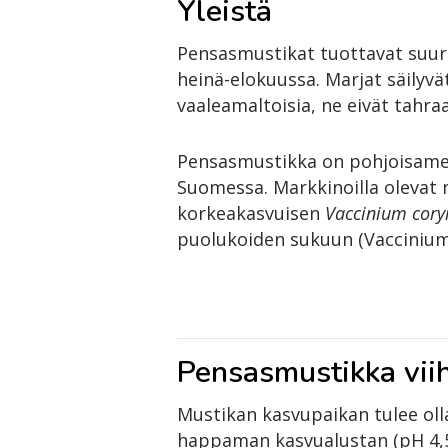
Yleistä
Pensasmustikat tuottavat suuria
heinä-elokuussa. Marjat säilyvä
vaaleamaltoisia, ne eivät tahra
Pensasmustikka on pohjoisamerik
Suomessa. Markkinoilla olevat 
korkeakasvuisen
Vaccinium co
puolukoiden sukuun (Vaccinium)
Pensasmustikka vi
Mustikan kasvupaikan tulee olla
happaman kasvualustan (pH 4,5