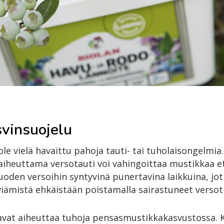
vinsuojelu
le vielä havaittu pahoja tauti- tai tuholaisongelmia
aiheuttama versotauti voi vahingoittaa mustikkaa e
uoden versoihin syntyvinä punertavina laikkuina, jo
iämistä ehkäistään poistamalla sairastuneet versot 
tavat aiheuttaa tuhoja pensasmustikkakasvustossa. K