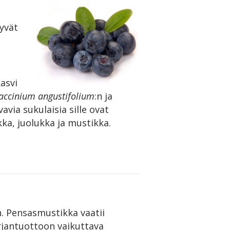
syvät
asvi
accinium angustifolium
:n ja
vavia sukulaisia sille ovat
ka, juolukka ja mustikka.
n. Pensasmustikka vaatii
rjantuottoon vaikuttava