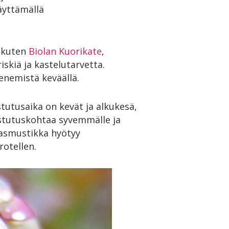
äyttämällä
, kuten
Biolan Kuorikate
,
skiä ja kastelutarvetta.
enemistä keväällä.
tutusaika on kevät ja alkukesä,
 istutuskohtaa syvemmälle ja
sasmustikka hyötyy
rotellen.