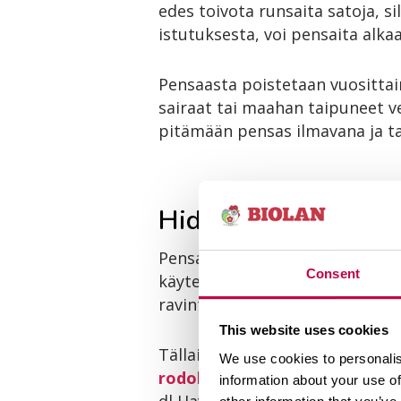
edes toivota runsaita satoja, s
istutuksesta, voi pensaita alkaa
Pensaasta poistetaan vuosittai
sairaat tai maahan taipuneet ve
pitämään pensas ilmavana ja tas
Hidasliukoiset lann
Pensasmustikka ei kaipaa voima
Consent
käytetään kalkitsemattomia lann
ravinteet ovat hidasliukoisess
This website uses cookies
Tällainen luonnonmukainen hap
We use cookies to personalis
rodolannoite
. Istutuksesta sa
information about your use of
dl Havu- ja rodolannoitetta. L