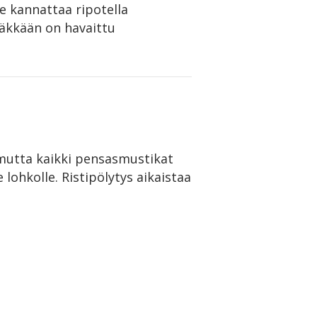
le kannattaa ripotella
äkkään on havaittu
, mutta kaikki pensasmustikat
 lohkolle. Ristipölytys aikaistaa