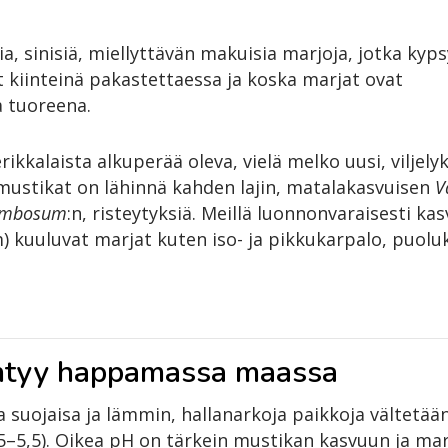
, sinisiä, miellyttävän makuisia marjoja, jotka kyp
t kiinteinä pakastettaessa ja koska marjat ovat
a tuoreena.
kalaista alkuperää oleva, vielä melko uusi, viljelyk
mustikat on lähinnä kahden lajin, matalakasvuisen
V
rymbosum
:n, risteytyksiä. Meillä luonnonvaraisesti kas
 kuuluvat marjat kuten iso- ja pikkukarpalo, puoluk
ihtyy happamassa maassa
 suojaisa ja lämmin, hallanarkoja paikkoja vältetää
–5,5). Oikea pH on tärkein mustikan kasvuun ja ma