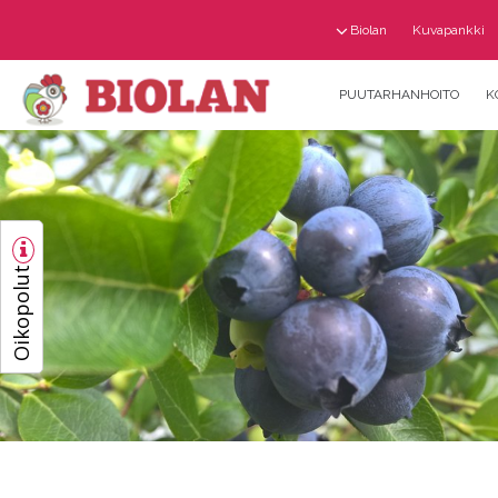
Biolan
Kuvapankki
PUUTARHANHOITO
K
Oikopolut