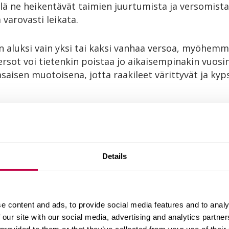
illä ne heikentävät taimien juurtumista ja versomist
 varovasti leikata.
n aluksi vain yksi tai kaksi vanhaa versoa, myöhemm
rsot voi tietenkin poistaa jo aikaisempinakin vuosin
aisen muotoisena, jotta raakileet värittyvät ja kyps
oitteet sopivat pensasmustikalle
kasta lannoitusta ja etenkin liikaa typpilannoitust
Details
oitteita. Eloperäiset lannoitteet soveltuvat pensas
a muodossa ja lisäksi ne lisäävät maan humusvaroja.
paman maan kasveille tarkoitettu eloperäinen erik
e content and ads, to provide social media features and to analy
toikään riittää 0,5 dl/pensas. Satoikäisten pensaiden
 our site with our social media, advertising and analytics partn
annoite annetaan keväällä, kun pensaat ovat lähtene