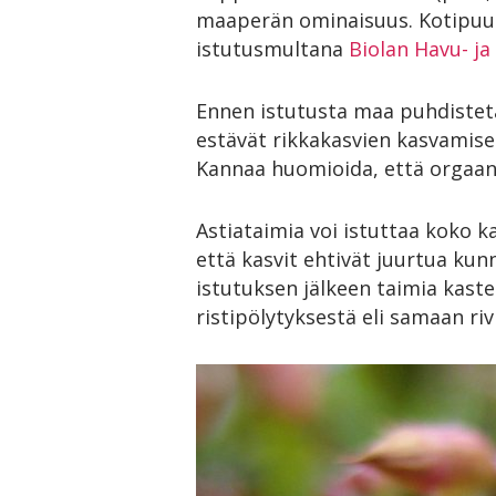
maaperän ominaisuus. Kotipuu
istutusmultana
Biolan Havu- j
Ennen istutusta maa puhdisteta
estävät rikkakasvien kasvamisen
Kannaa huomioida, että orgaani
Astiataimia voi istuttaa koko k
että kasvit ehtivät juurtua kun
istutuksen jälkeen taimia kast
ristipölytyksestä eli samaan riv