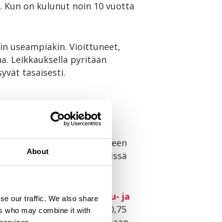
a. Kun on kulunut noin 10 vuotta
in useampiakin. Vioittuneet,
a. Leikkauksella pyritään
yvät tasaisesti.
a on vältettävä. Lannoitukseen
About
mustikalle hyvin, koska niissä
oislannoite on
Biolan Havu- ja
se our traffic. We also share
 ravinnetarve tyydytetään 0,75
ers who may combine it with
et kasvuun. Vuosittain pensaan