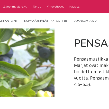
Jälleenmyyjähaku
Takuu
Yhteystiedot
Kauppa
OMPOSTOINTI
KUIVAKÄYMÄLÄT
TUOTTEET
AJANKOHTAISTA
PEN­SA
Pensasmustikka t
Marjat ovat make
hoidettu mustik
vuotta. Pensasm
4,5–5,5).