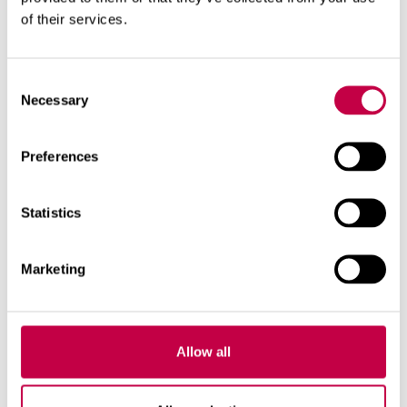
'Topgirl'
on
of their services.
tomaattipaprika, jonka
hedelmät ovat
Consent
pyöreähköt ja melko
Necessary
Selection
pienet. Hedelmiä
kehittyy runsaasti,
joten pienestä
Preferences
hedelmäkoosta
huolimatta lajike on
Statistics
satoisa. Hedelmät ovat
erittäin miedon
Marketing
makuisia. Ehtii tuottaa
satoa myös avomaalla.
Muita lajikkeita
Allow all
avomaalle:
'Saigon'