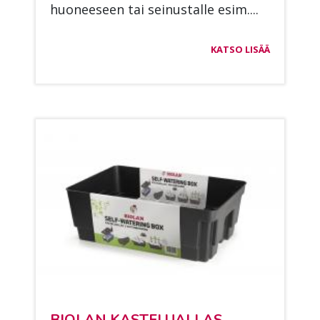
huo­nee­seen tai sei­nus­tal­le esim....
KATSO LISÄÄ
BIO­LAN KAS­TE­LUAL­LAS