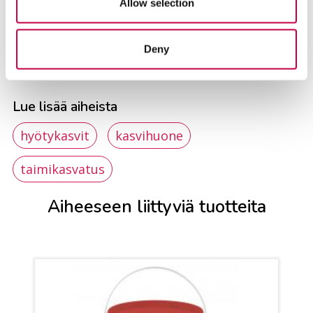
Allow selection
Deny
Lue lisää aiheista
hyötykasvit
kasvihuone
taimikasvatus
Aiheeseen liittyviä tuotteita