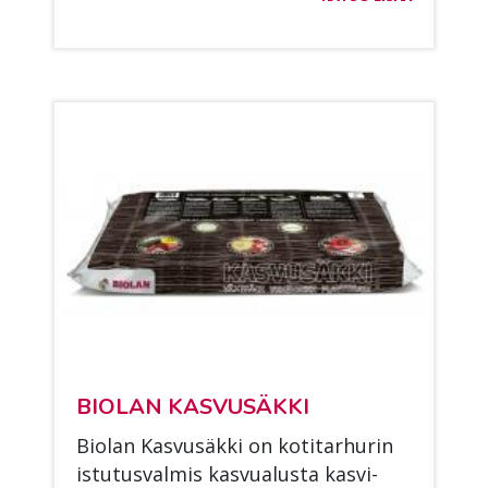
BIO­LAN KAS­VUSÄK­KI
Bio­lan Kas­vusäk­ki on ko­ti­tar­hu­rin
is­tu­tus­val­mis kas­vua­lus­ta kas­vi­