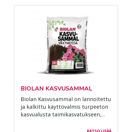
BIO­LAN KAS­VUSAM­MAL
Bio­lan Kas­vusam­mal on lan­noi­tet­tu
ja kal­kit­tu käyt­tö­val­mis tur­pee­ton
kas­vua­lus­ta tai­mi­kas­va­tuk­seen,...
KATSO LISÄÄ