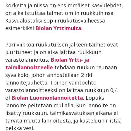
korkeita ja niissä on ensimmäiset kasvulehdet,
on aika istuttaa taimet omiin ruukkuihinsa.
Kasvualustaksi sopii ruukutusvaiheessa
esimerkiksi
Biolan Yrttimulta
.
Pari viikkoa ruukutuksen jälkeen taimet ovat
juurtuneet ja on aika laittaa ruukkuun
varastolannoitus.
Biolan Yrtti- ja
taimilannoitteelle
tehdään ruukun reunaan
syvä kolo, johon annostellaan 2 rkl
lannoitejauhetta. Toinen vaihtoehto
varastolannoitteeksi on laittaa ruukkuun 0,4
dl
Biolan Luonnonlannoitetta
. Lopuksi
lannoite peitetään mullalla. Kun lannoite on
lisätty ruukkuun, taimikasvatuksen aikana ei
tarvita muuta lannoitusta, ja kasteluun riittää
pelkkä vesi.