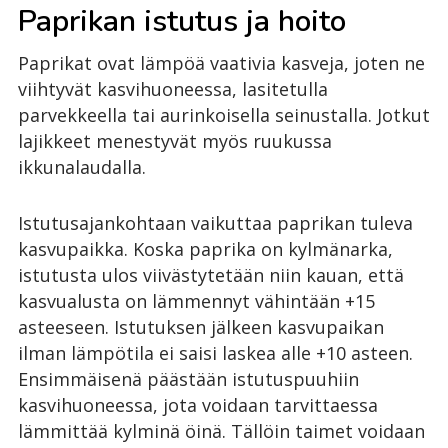
Paprikan istutus ja hoito
Paprikat ovat lämpöä vaativia kasveja, joten ne
viihtyvät kasvihuoneessa, lasitetulla
parvekkeella tai aurinkoisella seinustalla. Jotkut
lajikkeet menestyvät myös ruukussa
ikkunalaudalla.
Istutusajankohtaan vaikuttaa paprikan tuleva
kasvupaikka. Koska paprika on kylmänarka,
istutusta ulos viivästytetään niin kauan, että
kasvualusta on lämmennyt vähintään +15
asteeseen. Istutuksen jälkeen kasvupaikan
ilman lämpötila ei saisi laskea alle +10 asteen.
Ensimmäisenä päästään istutuspuuhiin
kasvihuoneessa, jota voidaan tarvittaessa
lämmittää kylminä öinä. Tällöin taimet voidaan