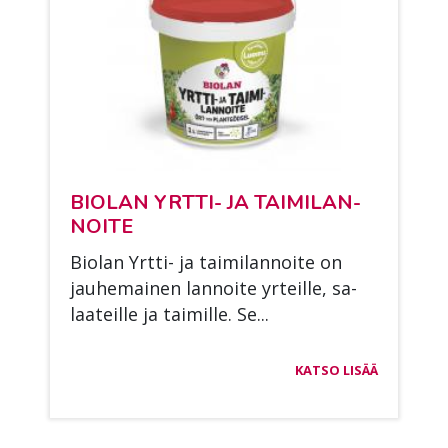
BIO­LAN YRT­TI- JA TAI­MI­LAN­
NOI­TE
Bio­lan Yrt­ti- ja tai­mi­lan­noi­te on
jau­he­mai­nen lan­noi­te yr­teil­le, sa­
laa­teil­le ja tai­mil­le. Se...
KATSO LISÄÄ