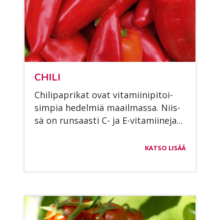
CHI­LI
Chi­li­papri­kat ovat vi­ta­mii­ni­pi­toi­
sim­pia he­del­miä maa­il­mas­sa. Niis­
sä on run­saas­ti C- ja E-vi­ta­mii­ne­ja...
KATSO LISÄÄ