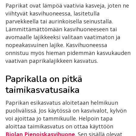
Paprikat ovat lämpöä vaativia kasveja, joten ne
viihtyvät kasvihuoneessa, lasitetulla
parvekkeella tai aurinkoisella seinustalla.
Lämmittämättömään kasvihuoneeseen tai
avomaalle lajikkeeksi valitaan vaatimaton ja
nopeakasvuinen lajike. Kasvihuoneessa
onnistuu myös hieman pidemmän kasvukauden
vaativan paprikalajikkeen kasvatus.
Paprikalla on pitkä
taimikasvatusaika
Paprikan esikasvatus aloitetaan helmikuun
puolivälissä. Jos käytössä on kasvivalot, kylvön
voi ajoittaa jo tammikuulle. Helpoin tapa
aloittaa taimikasvatus on ottaa käyttöön
Biolan Pienoiskasvihuone
. Sen sisällä olevat