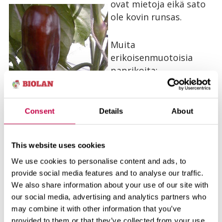
ovat mietoja eikä sato
ole kovin runsas.
Muita
erikoisenmuotoisia
paprikoita:
'Sweet
Banana'
on pitkäkäinen,
Consent
Details
About
keltainen paprika.
This website uses cookies
'Amyka'
on
We use cookies to personalise content and ads, to
kermanvärinen paprika,
provide social media features and to analyse our traffic.
jonka hedelmät ovat
We also share information about your use of our site with
pitkäkäisiä.
our social media, advertising and analytics partners who
may combine it with other information that you’ve
provided to them or that they’ve collected from your use