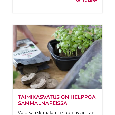
KATSO LISÄÄ
TAI­MI­KAS­VA­TUS ON HELP­POA
SAM­MAL­NA­PEIS­SA
Va­loi­sa ik­ku­na­lau­ta so­pii hy­vin tai­