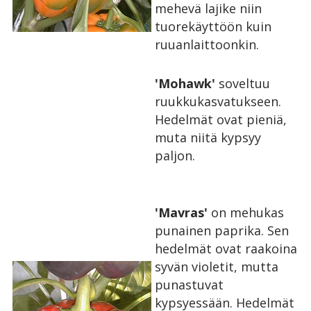
mehevä lajike niin
tuorekäyttöön kuin
ruuanlaittoonkin.
'Mohawk'
soveltuu
ruukkukasvatukseen.
Hedelmät ovat pieniä,
muta niitä kypsyy
paljon.
'Mavras'
on mehukas
punainen paprika. Sen
hedelmät ovat raakoina
syvän violetit, mutta
punastuvat
kypsyessään. Hedelmät