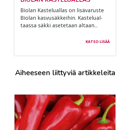
Bio­lan Kas­te­lual­las on li­sä­va­rus­te
Bio­lan kas­vusäk­kei­hin. Kas­te­lual­
taas­sa säk­ki ase­te­taan al­taan...
KATSO LISÄÄ
Aiheeseen liittyviä artikkeleita