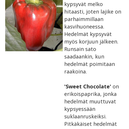
kypsyvät melko
hitaasti, joten lajike on
parhaimmillaan
kasvihuoneessa.
Hedelmät kypsyvät
myös korjuun jälkeen.
Runsain sato
saadaankin, kun
hedelmät poimitaan
raakoina.
'Sweet Chocolate'
on
erikoispaprika, jonka
hedelmät muuttuvat
kypsyessään
suklaanruskeiksi.
Pitkäkäiset hedelmät