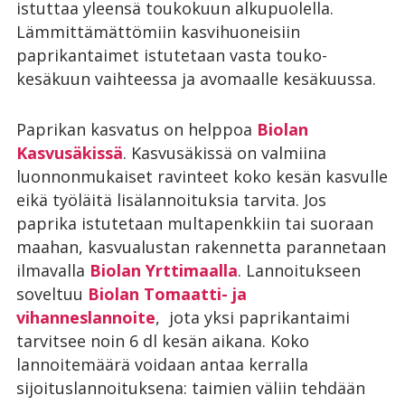
istuttaa yleensä toukokuun alkupuolella.
Lämmittämättömiin kasvihuoneisiin
paprikantaimet istutetaan vasta touko-
kesäkuun vaihteessa ja avomaalle kesäkuussa.
Paprikan kasvatus on helppoa
Biolan
Kasvusäkissä
. Kasvusäkissä on valmiina
luonnonmukaiset ravinteet koko kesän kasvulle
eikä työläitä lisälannoituksia tarvita. Jos
paprika istutetaan multapenkkiin tai suoraan
maahan, kasvualustan rakennetta parannetaan
ilmavalla
Biolan Yrttimaalla
. Lannoitukseen
soveltuu
Biolan Tomaatti- ja
vihanneslannoite
, jota yksi paprikantaimi
tarvitsee noin 6 dl kesän aikana. Koko
lannoitemäärä voidaan antaa kerralla
sijoituslannoituksena: taimien väliin tehdään