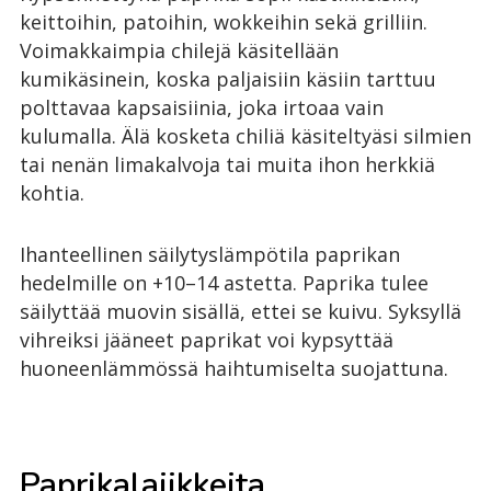
keittoihin, patoihin, wokkeihin sekä grilliin.
Voimakkaimpia chilejä käsitellään
kumikäsinein, koska paljaisiin käsiin tarttuu
polttavaa kapsaisiinia, joka irtoaa vain
kulumalla. Älä kosketa chiliä käsiteltyäsi silmien
tai nenän limakalvoja tai muita ihon herkkiä
kohtia.
Ihanteellinen säilytyslämpötila paprikan
hedelmille on +10–14 astetta. Paprika tulee
säilyttää muovin sisällä, ettei se kuivu. Syksyllä
vihreiksi jääneet paprikat voi kypsyttää
huoneenlämmössä haihtumiselta suojattuna.
Paprikalajikkeita