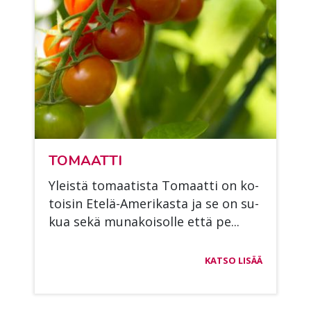
TO­MAAT­TI
Yleis­tä to­maa­tis­ta To­maat­ti on ko­
toi­sin Ete­lä-Ame­ri­kas­ta ja se on su­
kua sekä mu­na­koi­sol­le että pe...
KATSO LISÄÄ