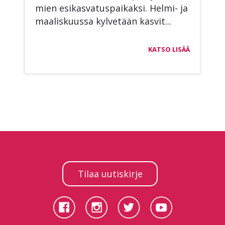
mien esi­kas­va­tus­pai­kak­si. Hel­mi- ja
maa­lis­kuus­sa kyl­ve­tään kas­vit...
KATSO LISÄÄ
Tilaa uutiskirje