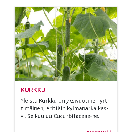
KURK­KU
Yleis­tä Kurk­ku on yk­si­vuo­ti­nen yrt­
ti­mäi­nen, erit­täin kyl­mä­nar­ka kas­
vi. Se kuu­luu Cucur­bi­taceae-he...