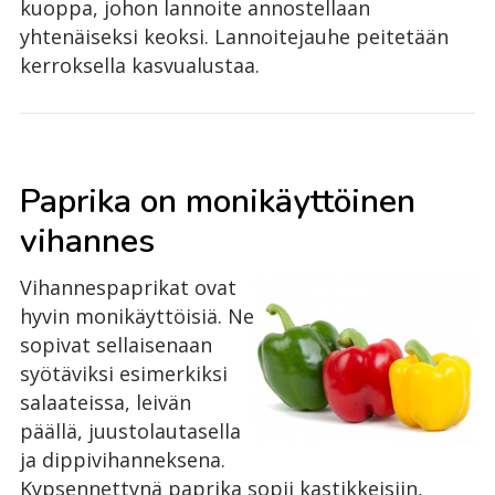
kuoppa, johon lannoite annostellaan
yhtenäiseksi keoksi. Lannoitejauhe peitetään
kerroksella kasvualustaa.
Paprika on monikäyttöinen
vihannes
Vihannespaprikat ovat
hyvin monikäyttöisiä. Ne
sopivat sellaisenaan
syötäviksi esimerkiksi
salaateissa, leivän
päällä, juustolautasella
ja dippivihanneksena.
Kypsennettynä paprika sopii kastikkeisiin,