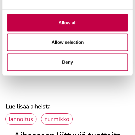
Allow all
Allow selection
Maan pH-tason nostamiseen käytetään
nopeavaikutteista Biolan Puutarhakalkkia.
Deny
Lue lisää aiheista
lannoitus
nurmikko