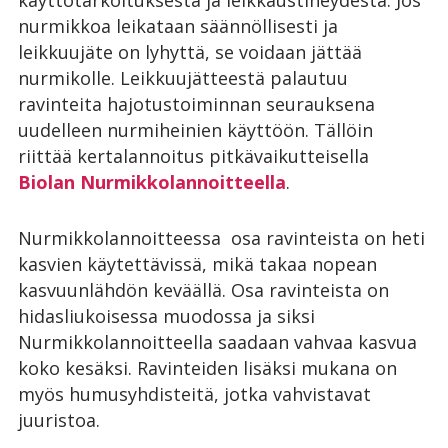
nurmikkoa leikataan säännöllisesti ja
leikkuujäte on lyhyttä, se voidaan jättää
nurmikolle. Leikkuujätteestä palautuu
ravinteita hajotustoiminnan seurauksena
uudelleen nurmiheinien käyttöön. Tällöin
riittää kertalannoitus pitkävaikutteisella
Biolan Nurmikkolannoitteella
.
Nurmikkolannoitteessa osa ravinteista on heti
kasvien käytettävissä, mikä takaa nopean
kasvuunlähdön keväällä. Osa ravinteista on
hidasliukoisessa muodossa ja siksi
Nurmikkolannoitteella saadaan vahvaa kasvua
koko kesäksi. Ravinteiden lisäksi mukana on
myös humusyhdisteitä, jotka vahvistavat
juuristoa.