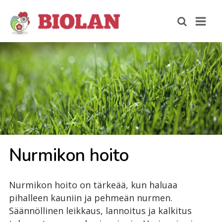
Nur­mi­kon hoi­to
Nurmikon hoito on tärkeää, kun haluaa
pihalleen kauniin ja pehmeän nurmen.
Säännöllinen leikkaus, lannoitus ja kalkitus