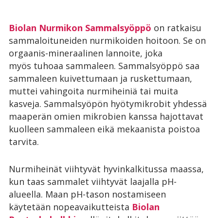
Biolan Nurmikon Sammalsyöppö
on ratkaisu
sammaloituneiden nurmikoiden hoitoon. Se on
orgaanis-mineraalinen lannoite, joka
myös tuhoaa sammaleen. Sammalsyöppö saa
sammaleen kuivettumaan ja ruskettumaan,
muttei vahingoita nurmiheiniä tai muita
kasveja. Sammalsyöpön hyötymikrobit yhdessä
maaperän omien mikrobien kanssa hajottavat
kuolleen sammaleen eikä mekaanista poistoa
tarvita.
Nurmiheinät viihtyvät hyvinkalkitussa maassa,
kun taas sammalet viihtyvät laajalla pH-
alueella. Maan pH-tason nostamiseen
käytetään nopeavaikutteista
Biolan