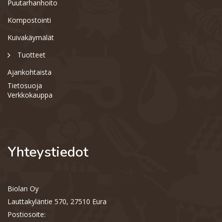
Puutarhanhoito
Kompostointi
Kuivakäymälät
Tuotteet
Ajankohtaista
Tietosuoja
Verkkokauppa
Yhteystiedot
Biolan Oy
Support
S
Lauttakyläntie 570, 27510 Eura
Hi there! How can we help you
today?
Postiosoite: