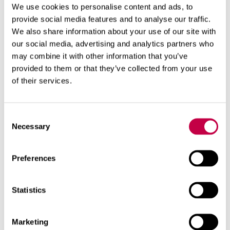
We use cookies to personalise content and ads, to
jyrätään ennen kylvämistä. Paras kylvöaika on
provide social media features and to analyse our traffic.
toukokuussa ja kesäkuun alussa, jolloin maassa
We also share information about your use of our site with
on vielä luontaista kosteutta. Nurmikon voi
our social media, advertising and analytics partners who
kylvää myös syksyllä, elokuusta syyskuun
may combine it with other information that you’ve
puoliväliin asti, jolloin nurmiheinät ehtivät
provided to them or that they’ve collected from your use
taimettua ennen pakkasia.
of their services.
Siemenet kylvetään ristikkäisistä suunnista
Consent
nurmikentän yli. Siemeniä varataan noin 2–3
Necessary
Selection
kg/100 m². Kylvön jälkeen siemenet peitetään
kevyesti haravoimalla ja kylvös jyrätään.
Preferences
Statistics
Marketing