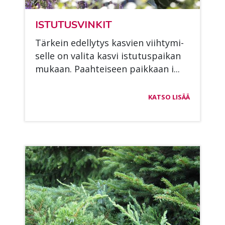
IS­TU­TUS­VIN­KIT
Tär­kein edel­ly­tys kas­vien viih­ty­mi­
sel­le on va­li­ta kas­vi is­tu­tus­pai­kan
mu­kaan. Paah­tei­seen paik­kaan i...
KATSO LISÄÄ