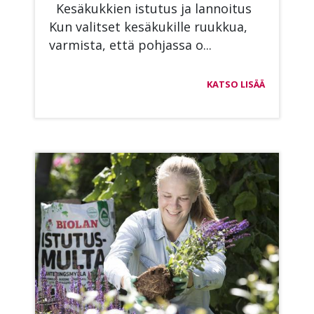
Ke­sä­kuk­kien is­tu­tus ja lan­noi­tus
Kun va­lit­set ke­sä­ku­kil­le ruuk­kua,
var­mis­ta, että poh­jas­sa o...
KATSO LISÄÄ