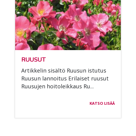
RUUSUT
Ar­tik­ke­lin si­säl­tö Ruusun is­tu­tus
Ruusun lan­noi­tus Eri­lai­set ruusut
Ruusu­jen hoi­to­leik­kaus Ru...
KATSO LISÄÄ