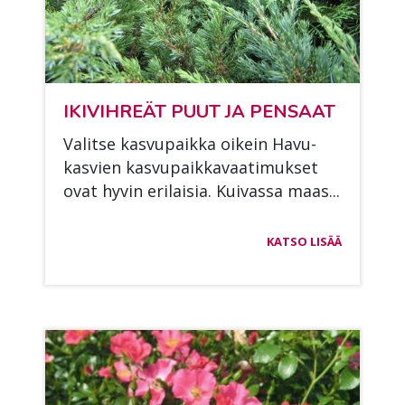
IKI­VIH­REÄT PUUT JA PEN­SAAT
Va­lit­se kas­vu­paik­ka oi­kein Ha­vu­
kas­vien kas­vu­paik­ka­vaa­ti­muk­set
ovat hy­vin eri­lai­sia. Kui­vas­sa maas...
KATSO LISÄÄ