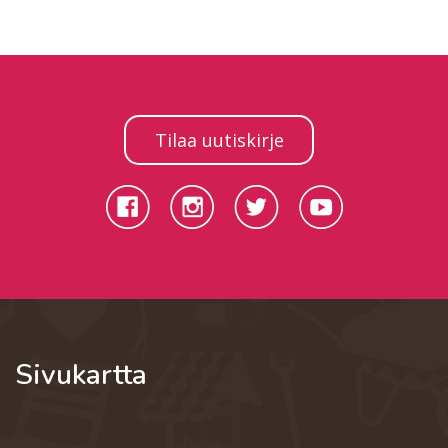
Tilaa uutiskirje
Sivukartta