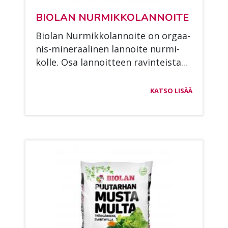
BIO­LAN NUR­MIK­KO­LAN­NOI­TE
Bio­lan Nur­mik­ko­lan­noi­te on or­gaa­
nis-mi­ne­raa­li­nen lan­noi­te nur­mi­
kol­le. Osa lan­noit­teen ra­vin­teis­ta...
KATSO LISÄÄ