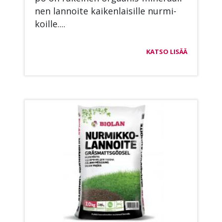
nen lan­noi­te kai­ken­lai­sil­le nur­mi­
koil­le....
KATSO LISÄÄ