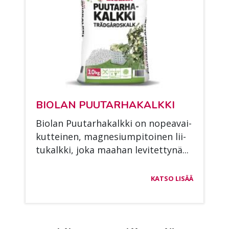
BIO­LAN PUU­TAR­HA­KALK­KI
Bio­lan Puu­tar­ha­kalk­ki on no­pea­vai­
kut­tei­nen, mag­ne­sium­pi­toi­nen lii­
tu­kalk­ki, joka maa­han le­vi­tet­ty­nä...
KATSO LISÄÄ