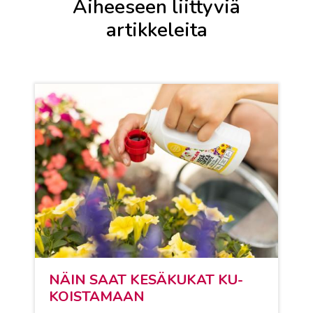
Aiheeseen liittyviä
artikkeleita
NÄIN SAAT KE­SÄ­KU­KAT KU­
KOIS­TA­MAAN