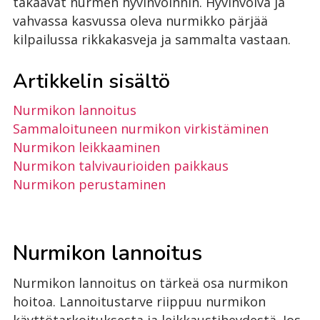
takaavat nurmen hyvinvoinnin. Hyvinvoiva ja
vahvassa kasvussa oleva nurmikko pärjää
kilpailussa rikkakasveja ja sammalta vastaan.
Artikkelin sisältö
Nurmikon lannoitus
Sammaloituneen nurmikon virkistäminen
Nurmikon leikkaaminen
Nurmikon talvivaurioiden paikkaus
Nurmikon perustaminen
Nurmikon lannoitus
Nurmikon lannoitus on tärkeä osa nurmikon
hoitoa. Lannoitustarve riippuu nurmikon
käyttötarkoituksesta ja leikkaustiheydestä. Jos