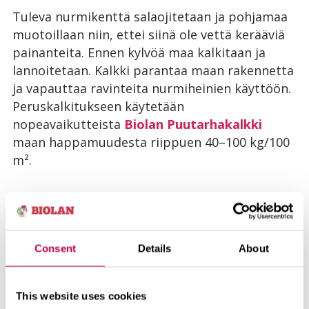
Tuleva nurmikenttä salaojitetaan ja pohjamaa
muotoillaan niin, ettei siinä ole vettä kerääviä
painanteita. Ennen kylvöä maa kalkitaan ja
lannoitetaan. Kalkki parantaa maan rakennetta
ja vapauttaa ravinteita nurmiheinien käyttöön.
Peruskalkitukseen käytetään
nopeavaikutteista
Biolan Puutarhakalkki
maan happamuudesta riippuen 40–100 kg/100
m².
Sopiva peruslannoitus on 30–50 litraa
Biolan
Luonnonlannoitetta
100 m²:lle. Kalkitus- ja
lannoitustarpeen voi selvittää teettämällä
Consent
Details
About
maasta viljavuustutkimuksen ennen nurmikon
perustamista.
This website uses cookies
Nurmikon pinta tasoitetaan, haravoidaan ja