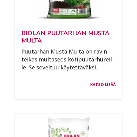
BIO­LAN PUU­TAR­HAN MUS­TA
MUL­TA
Puu­tar­han Mus­ta Mul­ta on ra­vin­
tei­kas mul­ta­seos ko­ti­puu­tar­hu­reil­
le. Se so­vel­tuu käy­tet­tä­väk­si...
KATSO LISÄÄ