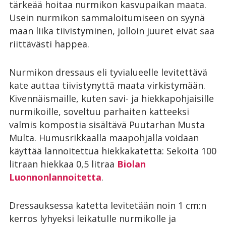
tärkeää hoitaa nurmikon kasvupaikan maata.
Usein nurmikon sammaloitumiseen on syynä
maan liika tiivistyminen, jolloin juuret eivät saa
riittävästi happea.
Nurmikon dressaus eli tyvialueelle levitettävä
kate auttaa tiivistynyttä maata virkistymään.
Kivennäismaille, kuten savi- ja hiekkapohjaisille
nurmikoille, soveltuu parhaiten katteeksi
valmis kompostia sisältävä Puutarhan Musta
Multa. Humusrikkaalla maapohjalla voidaan
käyttää lannoitettua hiekkakatetta: Sekoita 100
litraan hiekkaa 0,5 litraa
Biolan
Luonnonlannoitetta
.
Dressauksessa katetta levitetään noin 1 cm:n
kerros lyhyeksi leikatulle nurmikolle ja