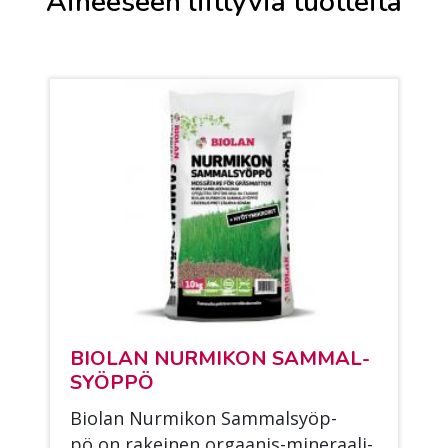
Aiheeseen liittyviä tuotteita
BIO­LAN NUR­MI­KON SAM­MAL­
SYÖP­PÖ
Bio­lan Nur­mi­kon Sam­mal­syöp­
pö on ra­kei­nen or­gaa­nis-mi­ne­raa­li­