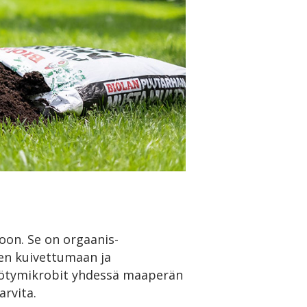
on. Se on orgaanis-
en kuivettumaan ja
yötymikrobit yhdessä maaperän
rvita.