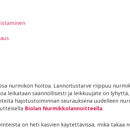
istäminen
kaus
osa nurmikon hoitoa. Lannoitustarve riippuu nurmik
a leikataan säännöllisesti ja leikkuujäte on lyhyttä,
nteita hajotustoiminnan seurauksena uudelleen nurm
kutteisella
Biolan Nurmikkolannoitteella
.
nteista on heti kasvien käytettävissä, mikä takaa 