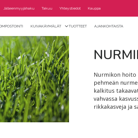
Jälleenmyyjähaku
Takuu
Yhteystiedot
Kauppa
OMPOSTOINTI
KUIVAKÄYMÄLÄT
TUOTTEET
AJANKOHTAISTA
NUR­MI
Nurmikon hoito o
pehmeän nurmen. 
kalkitus takaava
vahvassa kasvuss
rikkakasveja ja 