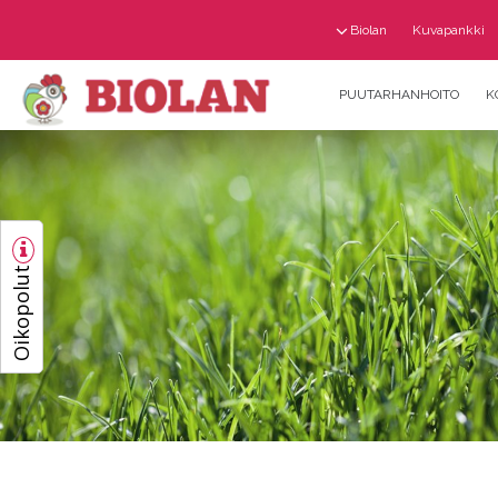
Biolan
Kuvapankki
PUUTARHANHOITO
K
Oikopolut