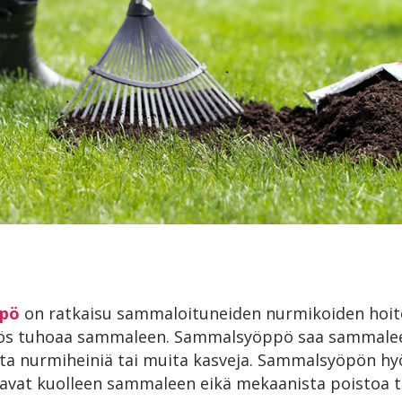
ppö
on ratkaisu sammaloituneiden nurmikoiden hoito
myös tuhoaa sammaleen. Sammalsyöppö saa sammale
ta nurmiheiniä tai muita kasveja. Sammalsyöpön h
avat kuolleen sammaleen eikä mekaanista poistoa ta