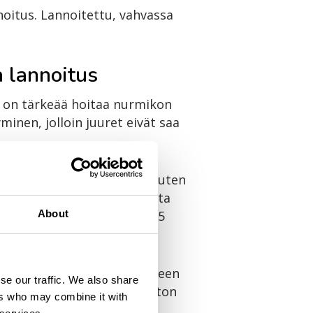
noitus. Lannoitettu, vahvassa
 lannoitus
i on tärkeää hoitaa nurmikon
nen, jolloin juuret eivät saa
istymään. Kivennäismaille, kuten
tia sisältävä Puutarhan Musta
About
ita 100 litraan hiekkaa 0,5
ja haravoidaan tyvelle. Katteen
se our traffic. We also share
on paraneminen sekä juuriston
ers who may combine it with