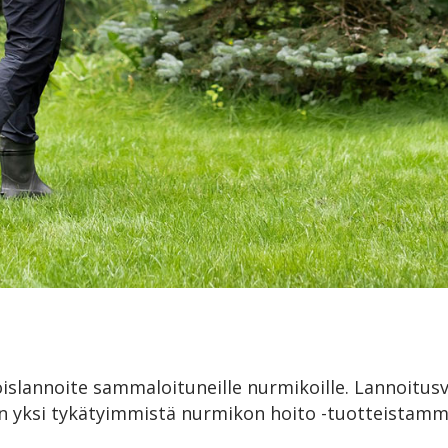
islannoite sammaloituneille nurmikoille. Lannoitusv
n yksi tykätyimmistä nurmikon hoito -tuotteistam