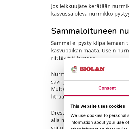
Jos leikkuujäte kerätään nurmi
kasvussa oleva nurmikko pyst
Sammaloituneen nur
Sammal ei pysty kilpailemaan t
kasvupaikan maata. Usein nurmi
riittävästi happea.
Nurmikon dressaus eli tyvialuee
savi- ja hiekkapohjaisille nurm
Consent
Multa. Humusrikkaalla maapohja
litraa
Biolan Luonnonlannoite
This website uses cookies
Dressauksessa katetta levitetää
We use cookies to personalis
alla maan pieneliötoiminta vil
information about your use of
voimistuminen.