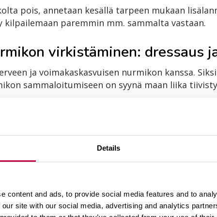
kolta pois, annetaan kesällä tarpeen mukaan lisälan
yy kilpailemaan paremmin mm. sammalta vastaan.
mikon virkistäminen: dressaus ja
erveen ja voimakaskasvuisen nurmikon kanssa. Siks
kon sammaloitumiseen on syynä maan liika tiivistymi
lle levitettävä kate auttaa tiivistynyttä maata virk
ikoille, soveltuu parhaiten katteeksi valmis kompos
Details
lla voidaan käyttää lannoitettua hiekkakatetta: Seko
tta
.
n noin 1 cm:n kerros lyhyeksi leikatulle nurmikolle 
e content and ads, to provide social media features and to analy
kastuu, mistä seuraa maan rakenteen ja ilmanvaihd
 our site with our social media, advertising and analytics partn