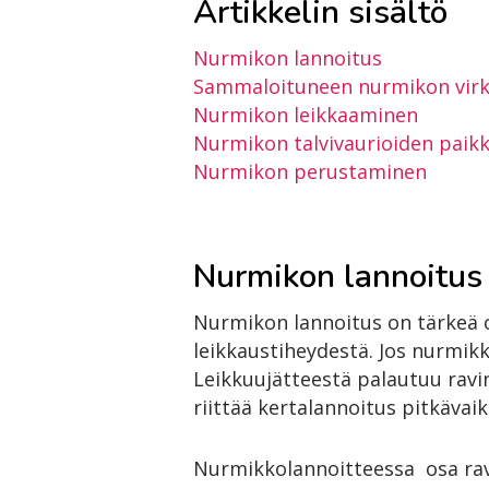
Artikkelin sisältö
Nurmikon lannoitus
Sammaloituneen nurmikon virk
Nurmikon leikkaaminen
Nurmikon talvivaurioiden paik
Nurmikon perustaminen
Nurmikon lannoitus
Nurmikon lannoitus on tärkeä 
leikkaustiheydestä. Jos nurmikko
Leikkuujätteestä palautuu ravi
riittää kertalannoitus pitkävai
Nurmikkolannoitteessa osa ravi