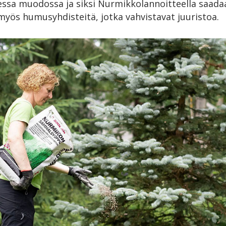
sessa muodossa ja siksi Nurmikkolannoitteella saada
myös humusyhdisteitä, jotka vahvistavat juuristoa.