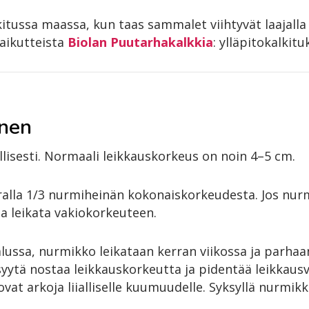
kitussa maassa, kun taas sammalet viihtyvät laajall
aikutteista
Biolan Puutarhakalkkia
: ylläpitokalkit
inen
lisesti. Normaali leikkauskorkeus on noin 4–5 cm.
erralla 1/3 nurmiheinän kokonaiskorkeudesta. Jos nur
la leikata vakiokorkeuteen.
ussa, nurmikko leikataan kerran viikossa ja parhaa
yytä nostaa leikkauskorkeutta ja pidentää leikkausv
 ovat arkoja liialliselle kuumuudelle. Syksyllä nurmi