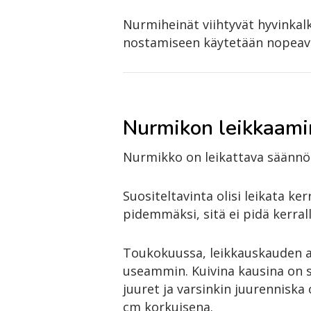
Nurmiheinät viihtyvät hyvinkal
nostamiseen käytetään nopeav
Nurmikon leikkaam
Nurmikko on leikattava säännöl
Suositeltavinta olisi leikata k
pidemmäksi, sitä ei pidä kerral
Toukokuussa, leikkauskauden al
useammin. Kuivina kausina on s
juuret ja varsinkin juurenniska
cm korkuisena.