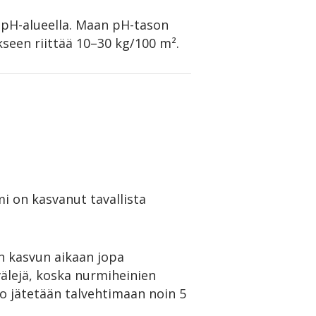
a pH-alueella. Maan pH-tason
ukseen riittää 10–30 kg/100 m².
mi on kasvanut tavallista
n kasvun aikaan jopa
älejä, koska nurmiheinien
kko jätetään talvehtimaan noin 5