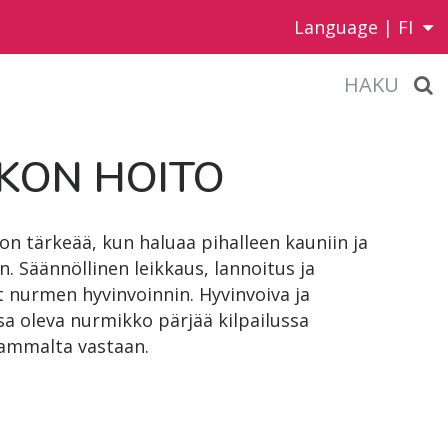
Language |
FI
HAKU
­KON HOI­TO
n tärkeää, kun haluaa pihalleen kauniin ja
Säännöllinen leikkaus, lannoitus ja
t nurmen hyvinvoinnin. Hyvinvoiva ja
a oleva nurmikko pärjää kilpailussa
sammalta vastaan.