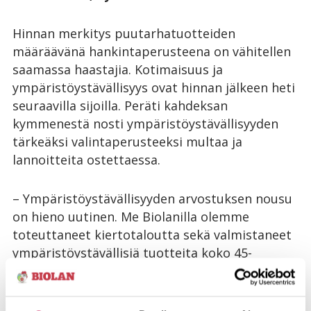
Hinnan merkitys puutarhatuotteiden
määräävänä hankintaperusteena on vähitellen
saamassa haastajia. Kotimaisuus ja
ympäristöystävällisyys ovat hinnan jälkeen heti
seuraavilla sijoilla. Peräti kahdeksan
kymmenestä nosti ympäristöystävällisyyden
tärkeäksi valintaperusteeksi multaa ja
lannoitteita ostettaessa.
– Ympäristöystävällisyyden arvostuksen nousu
on hieno uutinen. Me Biolanilla olemme
toteuttaneet kiertotaloutta sekä valmistaneet
ympäristöystävällisiä tuotteita koko 45-
vuotisen historiamme ajan. Muistan nekin
vuodet, jolloin oli jopa noloa kertoa, että
käytämme multakompostiemme raaka-aineena