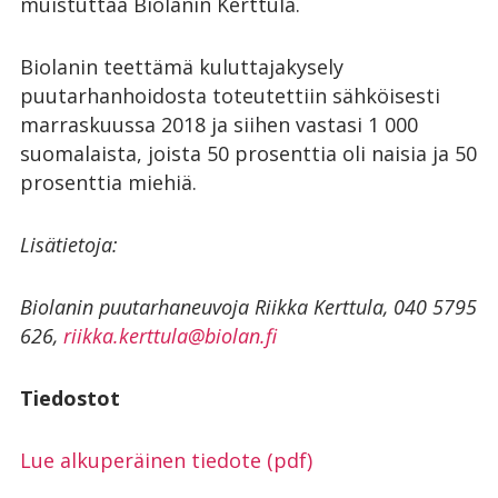
muistuttaa Biolanin Kerttula.
Biolanin teettämä kuluttajakysely
puutarhanhoidosta toteutettiin sähköisesti
marraskuussa 2018 ja siihen vastasi 1 000
suomalaista, joista 50 prosenttia oli naisia ja 50
prosenttia miehiä.
Lisätietoja:
Biolanin puutarhaneuvoja Riikka Kerttula, 040 5795
626,
riikka.kerttula@biolan.fi
Tiedostot
Lue alkuperäinen tiedote (pdf)