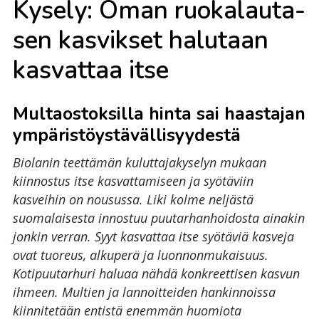
Ky­se­ly: Oman ruo­ka­lau­ta­
sen kas­vik­set ha­lu­taan
kas­vat­taa itse
Multaostoksilla hinta sai haastajan
ympäristöystävällisyydestä
Biolanin teettämän kuluttajakyselyn mukaan
k
iinnostus itse kasvattamiseen ja syötäviin
kasveihin on nousussa. Liki kolme neljästä
suomalaisesta innostuu puutarhanhoidosta ainakin
jonkin verran. Syyt kasvattaa itse syötäviä kasveja
ovat tuoreus, alkuperä ja luonnonmukaisuus.
Kotipuutarhuri haluaa nähdä konkreettisen kasvun
ihmeen. Multien ja lannoitteiden hankinnoissa
kiinnitetään entistä enemmän huomiota