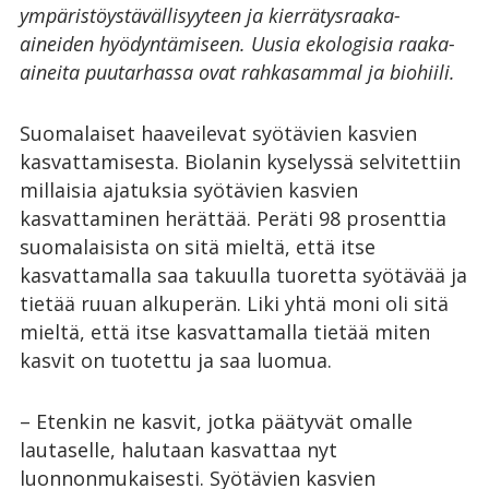
ympäristöystävällisyyteen ja kierrätysraaka-
aineiden hyödyntämiseen. Uusia ekologisia raaka-
aineita puutarhassa ovat rahkasammal ja biohiili.
Suomalaiset haaveilevat syötävien kasvien
kasvattamisesta. Biolanin kyselyssä selvitettiin
millaisia ajatuksia syötävien kasvien
kasvattaminen herättää. Peräti 98 prosenttia
suomalaisista on sitä mieltä, että itse
kasvattamalla saa takuulla tuoretta syötävää ja
tietää ruuan alkuperän. Liki yhtä moni oli sitä
mieltä, että itse kasvattamalla tietää miten
kasvit on tuotettu ja saa luomua.
– Etenkin ne kasvit, jotka päätyvät omalle
lautaselle, halutaan kasvattaa nyt
luonnonmukaisesti. Syötävien kasvien