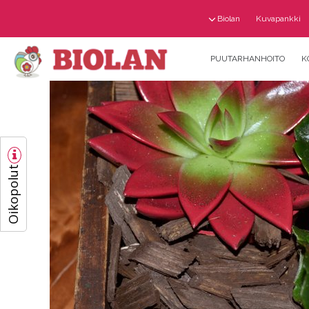
Biolan
Kuvapankki
PUUTARHANHOITO
K
Oikopolut