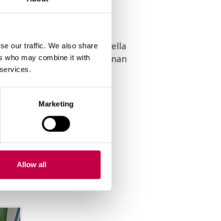
ukkuunsa, saat niistä todella
se our traffic. We also share
en kylpyhuoneen tai ulkosaunan
ers who may combine it with
 services.
Marketing
Allow all