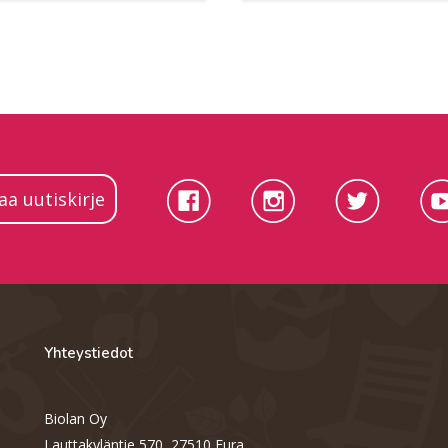
laa uutiskirje
Yhteystiedot
Biolan Oy
Lauttakyläntie 570, 27510 Eura