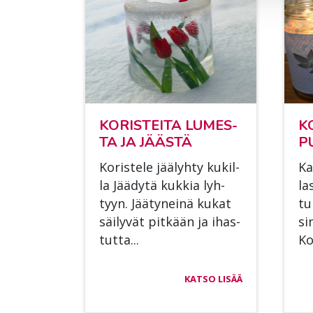
KO­RIS­TEI­TA LU­MES­
KO
TA JA JÄÄS­TÄ
PU
Ko­ris­te­le jää­lyh­ty ku­kil­
Kau
la Jää­dy­tä kuk­kia lyh­
la
tyyn. Jää­ty­nei­nä ku­kat
tui
säi­ly­vät pit­kään ja ihas­
si­
tut­ta...
Ko.
KATSO LISÄÄ