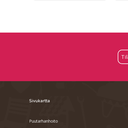
Ti
Sivukartta
Puutarhanhoito