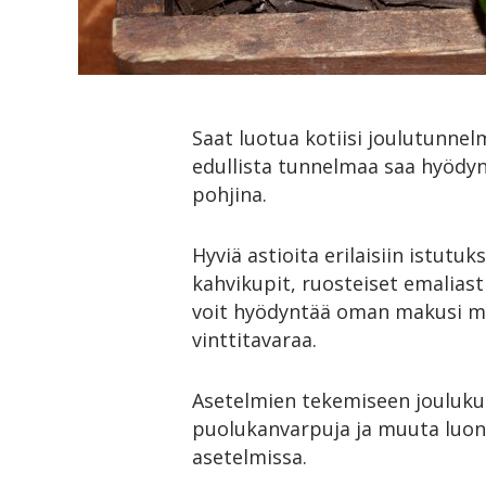
Saat luotua kotiisi joulutunnel
edullista tunnelmaa saa hyödyn
pohjina.
Hyviä astioita erilaisiin istut
kahvikupit, ruosteiset emaliast
voit hyödyntää oman makusi mu
vinttitavaraa.
Asetelmien tekemiseen joulukukk
puolukanvarpuja ja muuta luon
asetelmissa.