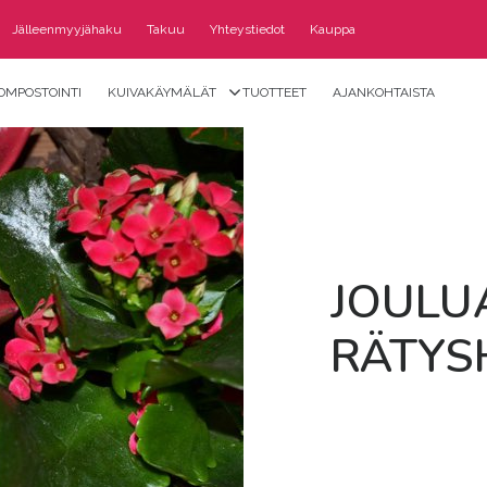
Jälleenmyyjähaku
Takuu
Yhteystiedot
Kauppa
OMPOSTOINTI
KUIVAKÄYMÄLÄT
TUOTTEET
AJANKOHTAISTA
JOU­LUA
RÄ­TYS