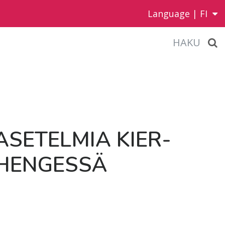
Language |
FI
HAKU
­SE­TEL­MIA KIER­
­HEN­GES­SÄ