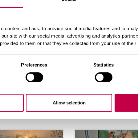
malten tai mustikan- ja puolukanvarpujen kuivua ru
e content and ads, to provide social media features and to analy
ikkaan, jossa normaalit sisäkasvit eivät pärjää, kut
 our site with our social media, advertising and analytics partn
 provided to them or that they’ve collected from your use of their
Preferences
Statistics
Allow selection
Aiheeseen liittyviä artikkeleita