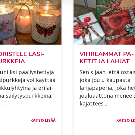
­RIS­TE­LE LA­SI­
VIH­REÄM­MÄT PA­
RK­KE­JA
KE­TIT JA LAH­JAT
­niik­si pääl­lys­tet­ty­jä
Sen si­jaan, että os­tai­
­si­purk­ke­ja voi käyt­tää
joka jou­lu kau­pas­ta
k­ku­lyh­tyi­nä ja eri­lai­
lah­ja­pa­pe­ria, joka he
na säi­ly­tys­purk­kei­na.
jou­lu­aat­to­na me­nee 
..
ka­jät­tees...
KATSO LISÄÄ
KATSO LI