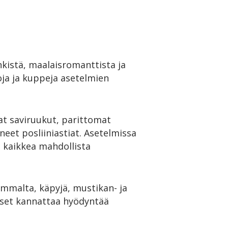
nkistä, maalaisromanttista ja
oja ja kuppeja asetelmien
hat saviruukut, parittomat
neet posliiniastiat. Asetelmissa
 kaikkea mahdollista
ammalta, käpyjä, mustikan- ja
iset kannattaa hyödyntää