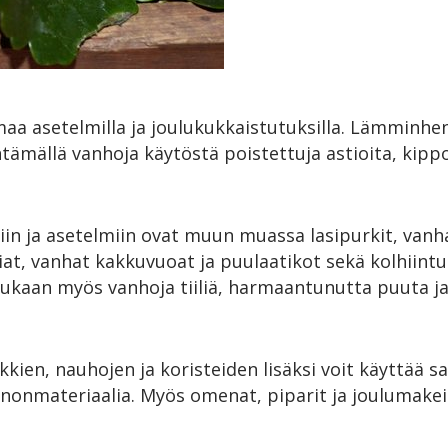
maa asetelmilla ja joulukukkaistutuksilla. Lämminhe
tämällä vanhoja käytöstä poistettuja astioita, kipp
uksiin ja asetelmiin ovat muun muassa lasipurkit, van
iat, vanhat kakkuvuoat ja puulaatikot sekä kolhiintu
kaan myös vanhoja tiiliä, harmaantunutta puuta ja
ien, nauhojen ja koristeiden lisäksi voit käyttää s
nonmateriaalia. Myös omenat, piparit ja joulumake