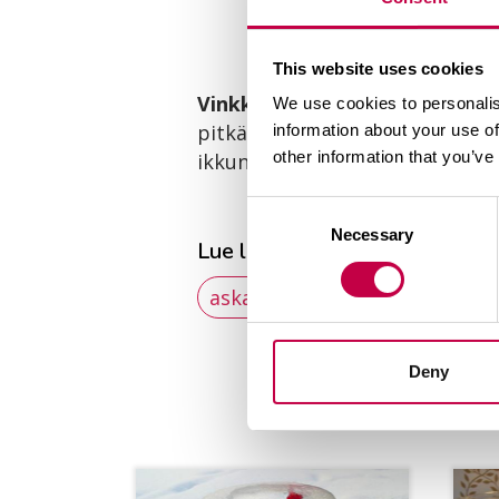
This website uses cookies
Vinkki:
Kun annat vihreiden sam
We use cookies to personalis
pitkäkestoiset ”viherkasvit” pa
information about your use of
other information that you’ve
ikkunalaudalle.
Consent
Necessary
Selection
Lue lisää aiheista
askartelut
joulu
Deny