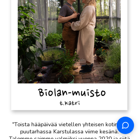
Support
S
Hi there! How can we help you
today?
"Toista hääpäivää vietellen yhteisen kotimme
puutarhassa Karstulassa viime kesänä.
Talomme saimme valmiiksi vuonna 2020 ja siitä