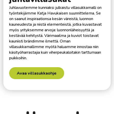
Juhlavuotemme kunniaksi julkaistu villasukkamalli on
työntekijämme Katja Havukaisen suunnittelema. Se
on saanut inspiraationsa kesän väreistä, luonnon
kauneudesta ja niistä elementeistä, jotka kuvastavat
myös yrityksemme arvoja: luonnonläheisyyttä ja
kestävää kehitystä. Värimaailma ja kuviot toistavat
kauniisti brändimme ilmettä. Oman
villasukkamallimme myötä haluamme innostaa niin
käsityöharrastajia kuin viherpeukaloitakin tarttumaan
puikkoihin.
Avaa villasukkaohje