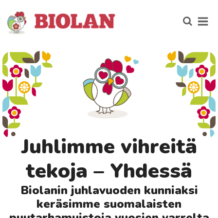
Juhlimme vihreitä
tekoja – Yhdessä
Biolanin juhlavuoden kunniaksi
keräsimme suomalaisten
puutarhamuistoja vuosien varrelta