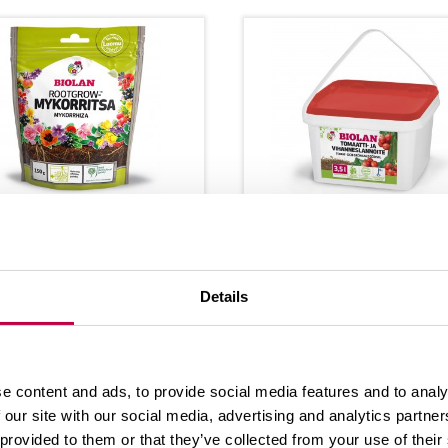
O­LAN ROOTGROW
BIO­LAN TO­MAAT­T
KOR­RIT­SA
JA VI­HAN­NES­LAN
NOI­TE
­lan RootgrowTM -my­
Details
Bio­lan To­maat­ti- ja vi
rit­sa on my­kor­rits­a­
han­nes­lan­noi­te on lu
, joka so­vel­tuu val­
mu­kas­va­tuk­seen­kin 
al­le puu­tar­ha- ja...
e content and ads, to provide social media features and to analy
vel­tu­va lan­noi­te­jau­he
 our site with our social media, advertising and analytics partn
han­nes­ten,...
 provided to them or that they’ve collected from your use of their