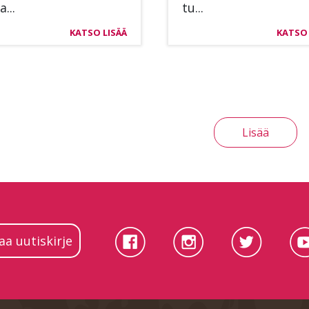
a...
tu...
KATSO LISÄÄ
KATSO 
Lisää
laa uutiskirje