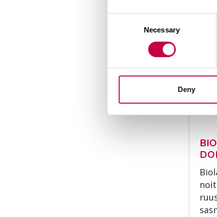
Consent
Necessary
Selection
Deny
BIO
DO­
Bio­
noi­
ruus
sas­m