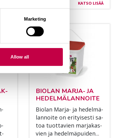
LISÄÄ
KATSO LISÄÄ
Marketing
Allow all
AK­
BIO­LAN MAR­JA- JA
HE­DEL­MÄ­LAN­NOI­TE
n­
Bio­lan Mar­ja- ja he­del­mä­
lan­noi­te on eri­tyi­ses­ti sa­
o­
toa tuot­ta­vien mar­ja­kas­
t­
vien ja he­del­mä­pui­den...