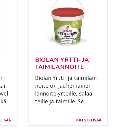
­
BIO­LAN YRT­TI- JA
TAI­MI­LAN­NOI­TE
an­
Bio­lan Yrt­ti- ja tai­mi­lan­
ai­
noi­te on jau­he­mai­nen
­vel­
lan­noi­te yr­teil­le, sa­laa­
ekä
teil­le ja tai­mil­le. Se...
LISÄÄ
KATSO LISÄÄ