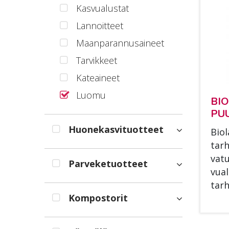
Kasvualustat
Lannoitteet
Maanparannusaineet
Tarvikkeet
Kateaineet
Luomu
BIO
PUU
Huonekasvituotteet
Bio­
tar­
va­t
Parveketuotteet
vua­
tar­h
Kompostorit