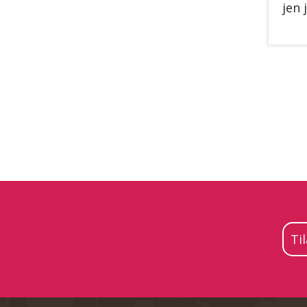
jen j
Ti