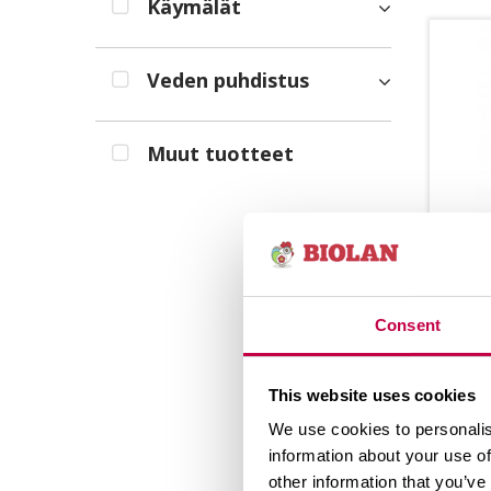
Käymälät
Veden puhdistus
Muut tuotteet
BI
MY­
Bio
Consent
kor­
seos
This website uses cookies
tao­s
We use cookies to personalis
information about your use of
other information that you’ve