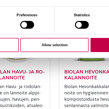
KATSO LISÄÄ
KATSO 
Preferences
Statistics
Allow selection
­LAN HAVU- JA RO­
BIO­LAN HE­VON­K
LAN­NOI­TE
KA­LAN­NOI­TE
lan Havu- ja ro­do­lan­
Bio­lan He­von­kak­ka­la
te on lan­noi­te alp­pi­
noi­te on hy­giee­ni­nen
u­jen, ha­vu­jen, pen­
kom­pos­toi­dus­ta he­v
us­ti­koi­den, at­sa­leo­
sen­lan­nas­ta val­mis­te