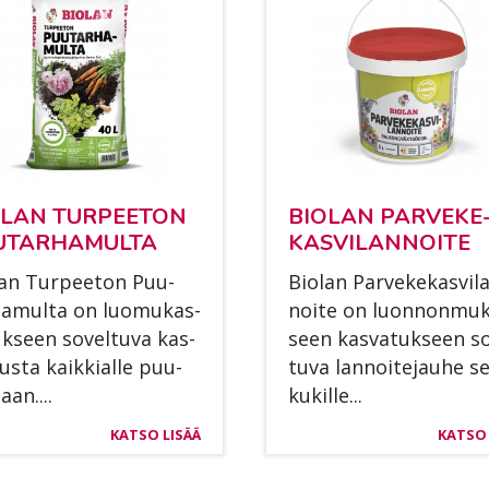
­LAN TUR­PEE­TON
BIO­LAN PAR­VE­KE
­TAR­HA­MUL­TA
KAS­VI­LAN­NOI­TE
lan Tur­pee­ton Puu­
Bio­lan Par­ve­ke­kas­vi­l
ha­mul­ta on luo­mu­kas­
noi­te on luon­non­mu­k
uk­seen so­vel­tu­va kas­
seen kas­va­tuk­seen so
lus­ta kaik­kial­le puu­
tu­va lan­noi­te­jau­he s
aan....
ku­kil­le...
KATSO LISÄÄ
KATSO 