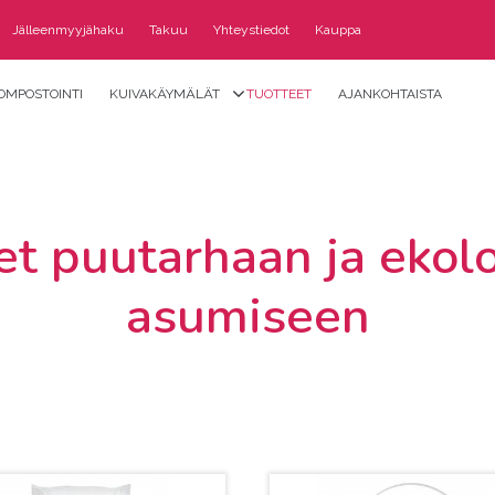
Jälleenmyyjähaku
Takuu
Yhteystiedot
Kauppa
OMPOSTOINTI
KUIVAKÄYMÄLÄT
TUOTTEET
AJANKOHTAISTA
et puutarhaan ja ekol
asumiseen