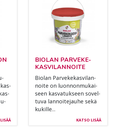
TON
BIO­LAN PAR­VE­KE­
KAS­VI­LAN­NOI­TE
u­
Bio­lan Par­ve­ke­kas­vi­lan­
­kas­
noi­te on luon­non­mu­kai­
 kas­
seen kas­va­tuk­seen so­vel­
uu­
tu­va lan­noi­te­jau­he sekä
ku­kil­le...
LISÄÄ
KATSO LISÄÄ