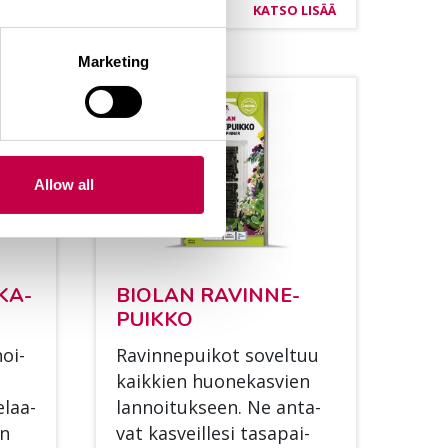
LISÄÄ
KATSO LISÄÄ
Marketing
Allow all
­KA­
BIO­LAN RA­VIN­NE­
PUIK­KO
noi­
Ra­vin­ne­pui­kot so­vel­tuu
,
kaik­kien huo­ne­kas­vien
­laa­
lan­noi­tuk­seen. Ne an­ta­
en
vat kas­veil­le­si ta­sa­pai­