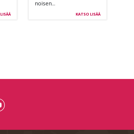
noi­sen...
LISÄÄ
KATSO LISÄÄ