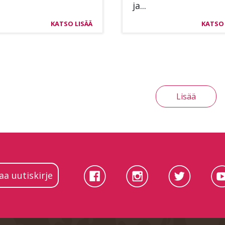
ja...
KATSO LISÄÄ
KATSO 
Lisää
laa uutiskirje