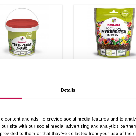
­LAN YRT­TI- JA
BIO­LAN ROOTGR
­MI­LAN­NOI­TE
MY­KOR­RIT­SA
an Yrt­ti- ja tai­mi­lan­
Bio­lan RootgrowTM 
Details
te on jau­he­mai­nen
kor­rit­sa on my­kor­rits
oi­te yr­teil­le, sa­laa­
seos, joka so­vel­tuu va
le ja tai­mil­le. Se...
tao­sal­le puu­tar­ha- ja.
e content and ads, to provide social media features and to analy
 our site with our social media, advertising and analytics partn
 provided to them or that they’ve collected from your use of their