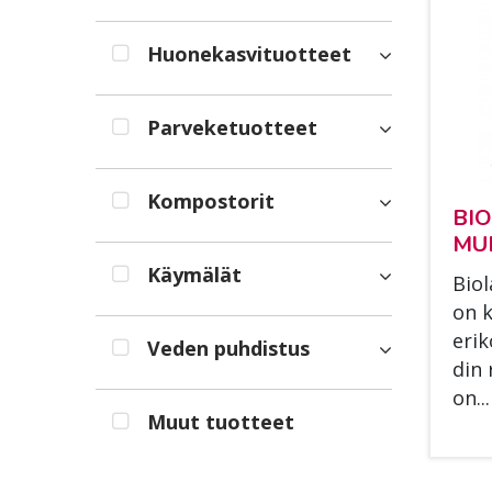
Huonekasvituotteet
Parveketuotteet
Kompostorit
BIO
MUL
Käymälät
Bio­l
on k
eri­k
Veden puhdistus
din 
on...
Muut tuotteet