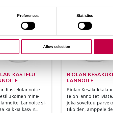
KATSO LISÄÄ
KATSO 
Preferences
Statistics
Allow selection
­LAN KAS­TE­LU­
BIO­LAN KE­SÄ­KUK
­NOI­TE
LAN­NOI­TE
an Kas­te­lu­lan­noi­te
Bio­lan Ke­sä­kuk­ka­lan­
­si­liu­koi­nen mi­ne­
te on lan­noi­te­tii­vis­te
i­lan­noi­te. Lan­noi­te si­
joka so­vel­tuu par­ve­ke
ää kaik­kia kas­vin...
ti­koi­den, amp­pe­lei­d