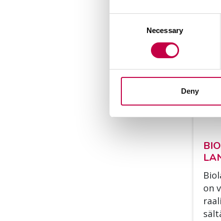
Consent
Necessary
Selection
Deny
BIO
LAN
Bio­l
on ve
raa­l
säl­t