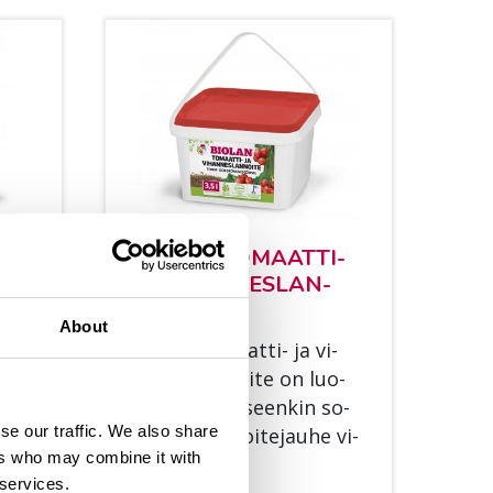
OW
BIO­LAN TO­MAAT­TI-
JA VI­HAN­NES­LAN­
NOI­TE
-my­
About
Bio­lan To­maat­ti- ja vi­
­a­
han­nes­lan­noi­te on luo­
l­
mu­kas­va­tuk­seen­kin so­
..
se our traffic. We also share
vel­tu­va lan­noi­te­jau­he vi­
ers who may combine it with
han­nes­ten,...
 services.