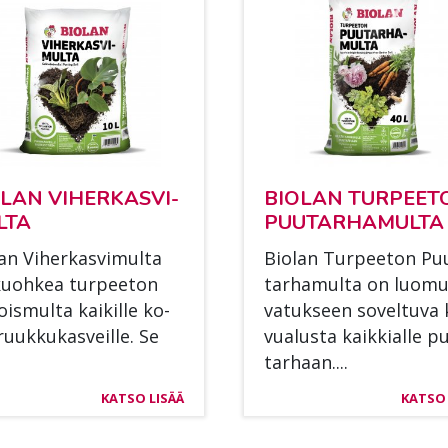
­LAN VI­HER­KAS­VI­
BIO­LAN TUR­PEE­
­TA
PUU­TAR­HA­MUL­TA
an Vi­her­kas­vi­mul­ta
Bio­lan Tur­pee­ton Pu
uoh­kea tur­pee­ton
tar­ha­mul­ta on luo­mu
ois­mul­ta kai­kil­le ko­
va­tuk­seen so­vel­tu­va
ruuk­ku­kas­veil­le. Se
vua­lus­ta kaik­kial­le p
tar­haan....
KATSO LISÄÄ
KATSO 