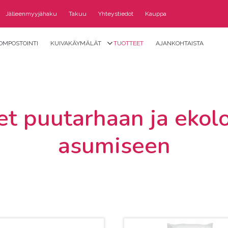
Jälleenmyyjähaku
Takuu
Yhteystiedot
Kauppa
OMPOSTOINTI
KUIVAKÄYMÄLÄT
TUOTTEET
AJANKOHTAISTA
et puutarhaan ja ekol
asumiseen