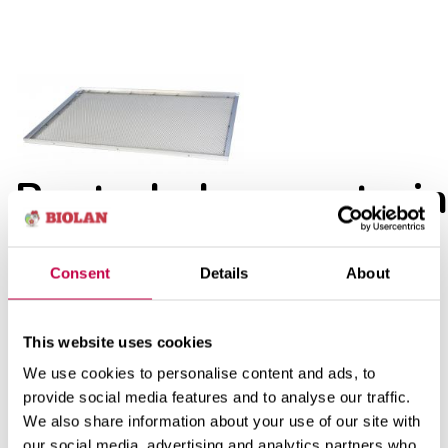
Puutarhakompostorin
pohjakori
Consent
Details
About
korroosion kestävä alumiininen
pohjakori
Puutarhakompostoriin
toimii jyrsijäsuojana
This website uses cookies
tehostaa ilmanvaihtoa
We use cookies to personalise content and ads, to
mitat: 154 cm x 4 cm x 107 cm (l x k x s)
paino: 5 kg
provide social media features and to analyse our traffic.
We also share information about your use of our site with
our social media, advertising and analytics partners who