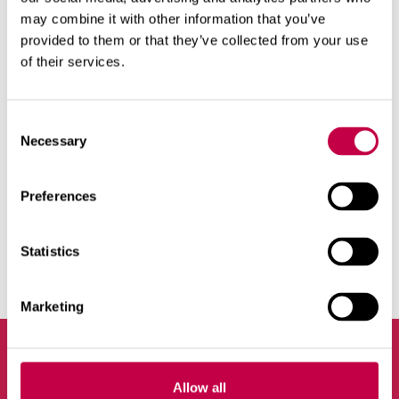
may combine it with other information that you’ve
Tuotenumero:
70573000
provided to them or that they’ve collected from your use
of their services.
VERKKOKAUPPA
Consent
Necessary
Selection
Preferences
Statistics
Marketing
Allow all
Tilaa uutiskirje