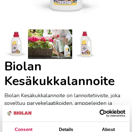
Biolan
Kesäkukkalannoite
Biolan Kesäkukkalannoite on lannoitetiiviste, joka
soveltuu parvekelaatikoiden, amppeleiden ja
piharuukkujen lannoitukseen sekä
lisälannoitukseen kaikkialla puutarhassa.
Kesäkukkalannoitteen valmistuksessa on
Consent
Details
About