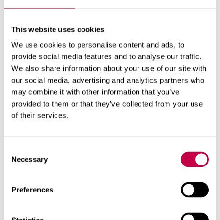
hyödynnetty kierrätysravinteita. Se sisältää kaikkia
kasvien tarvitsemia pää- ja hivenravinteita. Puolen
litran pullosta saa 100 litraa valmista käyttöliuosta.
This website uses cookies
Pakkaus:
0,5 l ja 1 l pullo
We use cookies to personalise content and ads, to
provide social media features and to analyse our traffic.
We also share information about your use of our site with
our social media, advertising and analytics partners who
may combine it with other information that you’ve
VERKKOKAUPPA
provided to them or that they’ve collected from your use
of their services.
JÄLLEENMYYNTIHAKU
Consent
Necessary
Selection
Käyttö
Tuotetiedot
Preferences
Annostelu
: ¼ korkillinen 2 litraan vettä (5 ml/l)