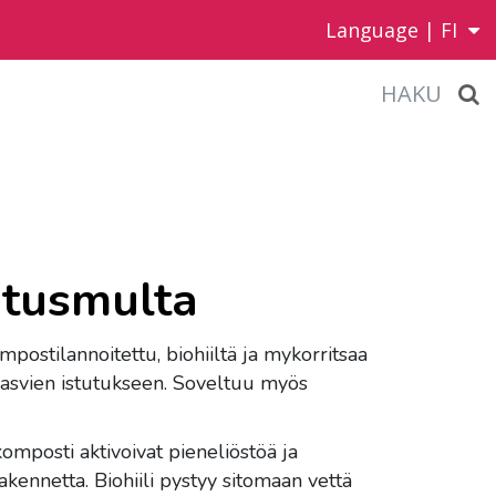
Language |
FI
HAKU
utusmulta
postilannoitettu, biohiiltä ja mykorritsaa
kasvien istutukseen. Soveltuu myös
 komposti aktivoivat pieneliöstöä ja
kennetta. Biohiili pystyy sitomaan vettä