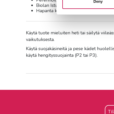
Deny
Biolan Istutusmulta soveltuu käytettä
Hapanta kasvualustaa suosiville kasve
Käytä tuote mieluiten heti tai säilytä viile
vaikutuksesta.
Käytä suojakäsineitä ja pese kädet huolelli
käytä hengityssuojainta (P2 tai P3).
Ti