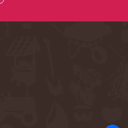
Support
S
Hi there! How can we help you
today?