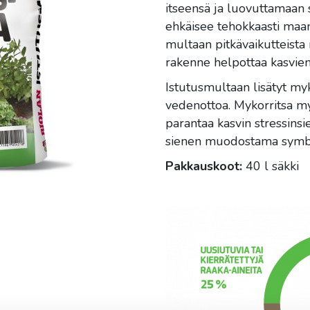
itseensä ja luovuttamaan s
ehkäisee tehokkaasti maan 
multaan pitkävaikutteista 
rakenne helpottaa kasvien
Istutusmultaan lisätyt myk
vedenottoa. Mykorritsa myö
parantaa kasvin stressinsi
sienen muodostama symbi
Pakkauskoot:
40 l säkki