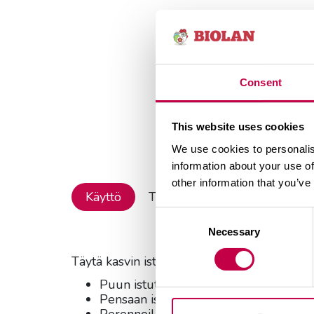
Consent
This website uses cookies
We use cookies to personalis
information about your use of
other information that you’ve
Käyttö
Tuotetiedot
Consent
Necessary
Selection
Täytä kasvin istutuskuoppa Istutusmullalla
Puun istutuskuoppaan 3-5 säkkiä
Pensaan istutuskuoppaan 1-2 säkkiä
Perennoille 1-5 säkkiä/m2