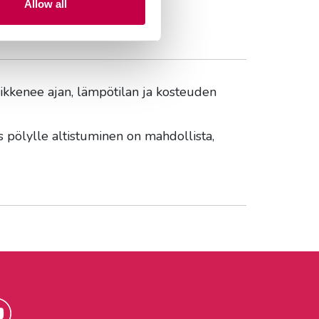
Allow all
avu- ja rodomultaa
.
 heikkenee ajan, lämpötilan ja kosteuden
s pölylle altistuminen on mahdollista,