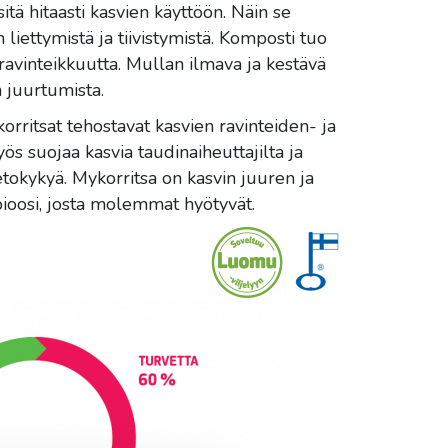
itä hitaasti kasvien käyttöön. Näin se
liettymistä ja tiivistymistä. Komposti tuo
ravinteikkuutta. Mullan ilmava ja kestävä
 juurtumista.
orritsat tehostavat kasvien ravinteiden- ja
s suojaa kasvia taudinaiheuttajilta ja
etokykyä. Mykorritsa on kasvin juuren ja
oosi, josta molemmat hyötyvät.