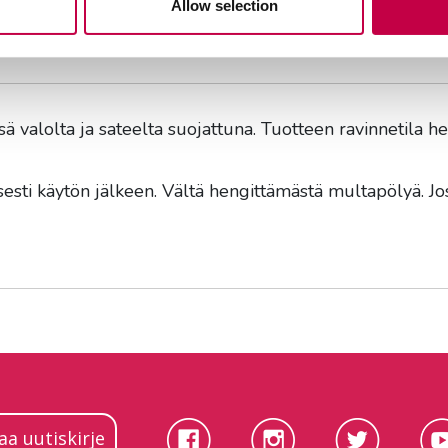
Allow selection
väksi kasvualustana myös esimerkiksi kasvulavoissa.
ille, kuten havuille ja rodoille suosittelemme
Biolan H
ässä valolta ja sateelta suojattuna. Tuotteen ravinnetila
sesti käytön jälkeen. Vältä hengittämästä multapölyä. Jo
laa uutiskirje