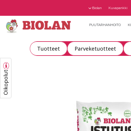
Biolan
Kuvapankki
PUUTARHANHOITO
K
Tuotteet
Parveketuotteet
Oikopolut