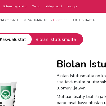
Jälleenmyyjähaku
Takuu
Yhteystiedot
Kauppa
OMPOSTOINTI
KUIVAKÄYMÄLÄT
TUOTTEET
AJANKOHTAISTA
Kasvualustat
Biolan Istutusmulta
Biolan Ist
Biolan Istutusmulta on kom
sisältävä multa puutarha
luomuviljelyyn.
Multaan lisätty biohiili ja
parantavat kasvualustan ra