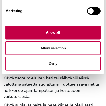
Täytä kasvin istutuskuoppa Istutusmullalla tai
paranna olemassa olevaa maata sekoittamalla
Marketing
siihen Istutusmultaa.
Puun istutuskuoppaan 3-5 säkkiä
Pensaan istutuskuoppaan 1-2 säkkiä
Perennoille 1-5 säkkiä/m2
Allow all
Biolan Istutusmulta soveltuu käytettäväksi
kasvualustana myös esimerkiksi kasvulavoissa.
Hapanta kasvualustaa suosiville kasveille,
Allow selection
kuten havuille ja rodoille
suosittelemme
Biolan Havu- ja rodomultaa
.
Deny
Käytä tuote mieluiten heti tai säilytä viileässä
valolta ja sateelta suojattuna. Tuotteen ravinnetila
heikkenee ajan, lämpötilan ja kosteuden
vaikutuksesta.
Käytä suojakäsineitä ja pese kädet huolellisesti