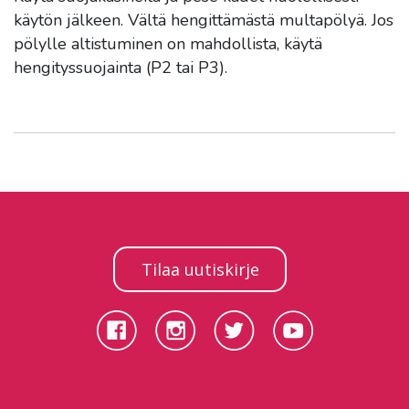
käytön jälkeen. Vältä hengittämästä multapölyä. Jos
pölylle altistuminen on mahdollista, käytä
hengityssuojainta (P2 tai P3).
Tilaa uutiskirje