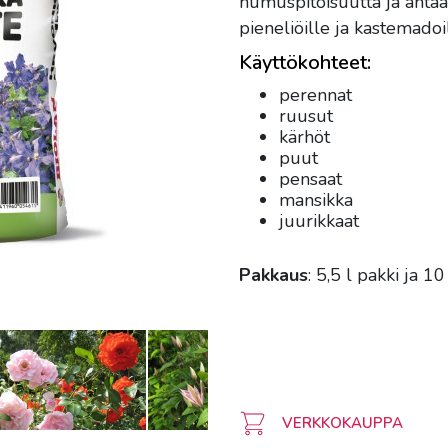
humuspitoisuutta ja antaa
pieneliöille ja kastemadoil
Käyttökohteet:
perennat
ruusut
kärhöt
puut
pensaat
mansikka
juurikkaat
Pakkaus
: 5,5 l pakki ja 10
VERKKOKAUPPA