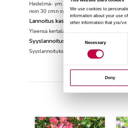
Hedelmä- ym. puille lannoitus on varsinkin
We use cookies to personalis
noin 30 cm:n syvyisiä reikiä, jotka täytät H
information about your use of
Lannoitus kasvukaudella:
other information that you’ve
Yleensä kertalannoitus keväällä riittää, mut
Consent
Syyslannoitus:
Necessary
Selection
Syyslannoitukseen suosittelemme
Syksyn 
Deny