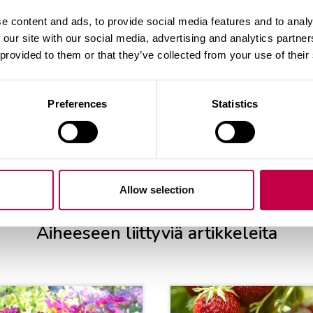
 nurmipintaisilla alueilla parasta antaa ns. syvälannoi
e content and ads, to provide social media features and to analy
evonkakkalannoitteella.
 our site with our social media, advertising and analytics partn
 provided to them or that they’ve collected from your use of their
ta runsaasti ravinteita vaativille kasveille Hevonkakkala
Preferences
Statistics
PK-lannoitetta
elo-syyskuun aikana.
Allow selection
Aiheeseen liittyviä artikkeleita