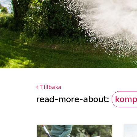
Tillbaka
read-more-about:
komp