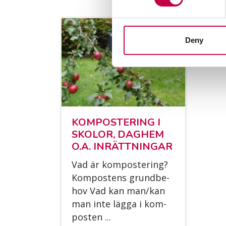
Deny
KOM­POS­TE­RING I
SKO­LOR, DAG­HEM
O.A. IN­RÄTT­NIN­GAR
Vad är kom­pos­te­ring?
Kom­pos­tens grund­be­
hov Vad kan man/​kan
man inte läg­ga i kom­
pos­ten ...