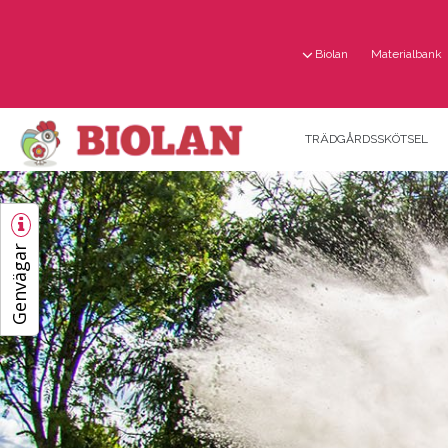
Biolan
Materialbank
TRÄDGÅRDSSKÖTSEL
Genvägar