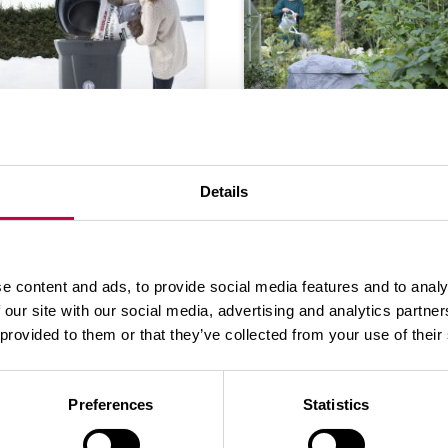
OM­POS­TE­RING PÅ
VAD ÄR KOM­POS­T
IN­TERN
RING?
Details
d är kom­pos­te­ring?
Vad är kom­pos­te­ring
m­pos­tens grund­be­
Kom­pos­tens grund­b
v Vad kan man/​kan
hov Vad kan man/​ka
e content and ads, to provide social media features and to analy
n inte läg­ga i kom­
man inte läg­ga i kom
 our site with our social media, advertising and analytics partn
s­ten ...
pos­ten ...
 provided to them or that they’ve collected from your use of their
Preferences
Statistics
01.2026
SE MER
01.04.2022
SE 