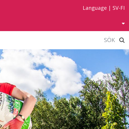
Language |
SV-FI
SÖK