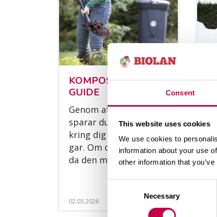
KOM­POS­TE­RINGS­
K
GUI­DE
V
Consent
Ge­nom att kom­pos­te­ra
Va
spa­rar du na­tu­ren om­
Ko
This website uses cookies
kring dig och även pen­
ho
We use cookies to personalis
gar. Om du kan an­vän­
ma
information about your use of
da den myl­la som ...
po
other information that you’ve
Consent
Necessary
Selection
02.03.2026
SE MER
19.