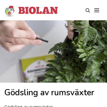
Göds­ling av rums­väx­ter
Gödsling av rumsväxter