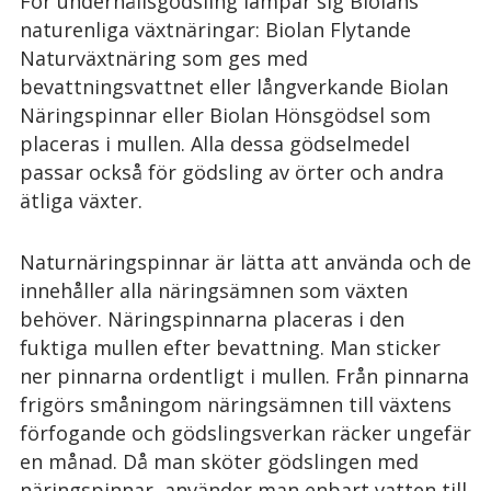
För underhållsgödsling lämpar sig Biolans
naturenliga växtnäringar: Biolan Flytande
Naturväxtnäring som ges med
bevattningsvattnet eller långverkande Biolan
Näringspinnar eller Biolan Hönsgödsel som
placeras i mullen. Alla dessa gödselmedel
passar också för gödsling av örter och andra
ätliga växter.
Naturnäringspinnar är lätta att använda och de
innehåller alla näringsämnen som växten
behöver. Näringspinnarna placeras i den
fuktiga mullen efter bevattning. Man sticker
ner pinnarna ordentligt i mullen. Från pinnarna
frigörs småningom näringsämnen till växtens
förfogande och gödslingsverkan räcker ungefär
en månad. Då man sköter gödslingen med
näringspinnar, använder man enbart vatten till