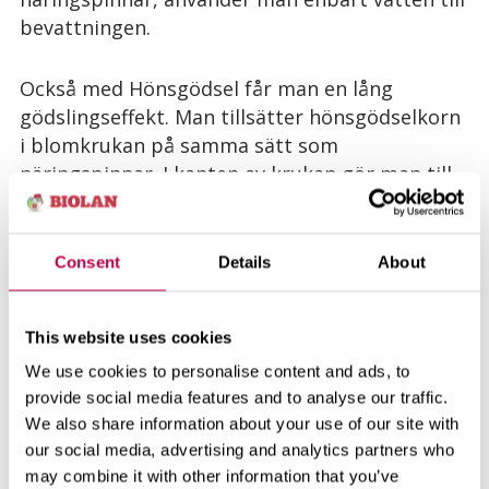
bevattningen.
Också med Hönsgödsel får man en lång
gödslingseffekt. Man tillsätter hönsgödselkorn
i blomkrukan på samma sätt som
näringspinnar. I kanten av krukan gör man till
exempel med en penna hål, i vilka kornen
placeras. Hönsgödselkornen täcks noga med
mylla och så vattnar man mullen. Gödslingen
Consent
Details
About
utförs på nytt med ungefär en månads
mellanrum.
This website uses cookies
We use cookies to personalise content and ads, to
Flytande Naturväxtnäring ges med
provide social media features and to analyse our traffic.
bevattningsvattnet. Under växtsäsongen ges
We also share information about your use of our site with
den som en svag lösning vid varje bevattning
our social media, advertising and analytics partners who
eller en gång i veckan som lite kraftigare enligt
may combine it with other information that you’ve