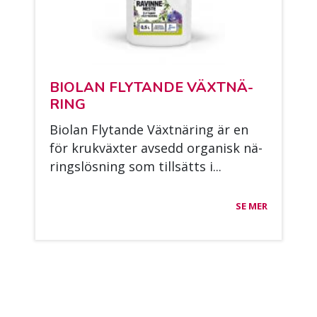
BIO­LAN FLY­TAN­DE VÄXT­NÄ­
RING
Bio­lan Fly­tan­de Växt­nä­ring är en
för kru­kväx­ter av­sedd or­ga­nisk nä­
rings­lös­ning som till­sätts i...
SE MER